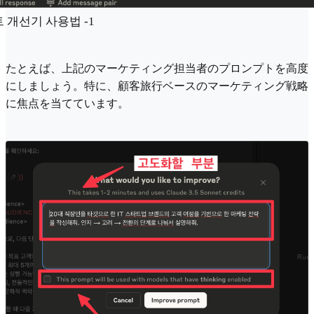
 개선기 사용법 -1
たとえば、上記のマーケティング担当者のプロンプトを高度
にしましょう。特に、顧客旅行ベースのマーケティング戦略
に焦点を当てています。