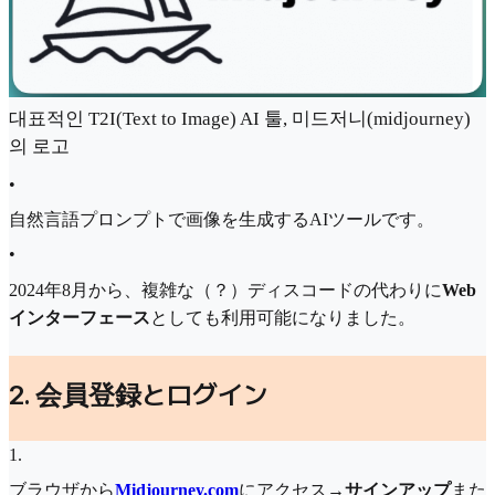
대표적인 T2I(Text to Image) AI 툴, 미드저니(midjourney)
의 로고
•
自然言語プロンプトで画像を生成するAIツールです。
•
2024年8月から、複雑な（？）ディスコードの代わりに
Web
インターフェース
としても利用可能になりました。
2. 会員登録とログイン
1
.
ブラウザから
Midjourney.com
にアクセス→
サインアップ
また