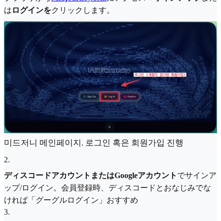
は
ログインを
クリックします。
미드저니 메인페이지. 로그인 혹은 회원가입 진행
2
.
ディスコードアカウントまたはGoogleアカウント
でサインア
ップ/ログイン。会員登録時、ディスコードとおなじみでな
ければ「グーグルログイン」おすすめ
3
.