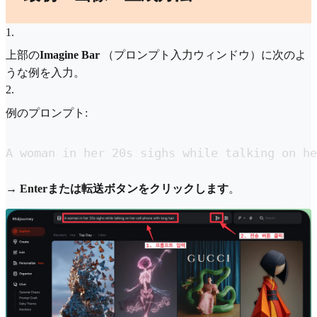
1
.
上部の
Imagine Bar
（プロンプト入力ウィンドウ）に次のよ
うな例を入力。
2
.
例のプロンプト:
A woman in her 20s sighs while talking on he
→
Enterまたは転送ボタンをクリックします
。