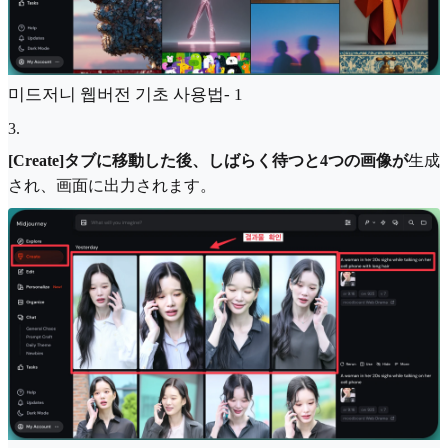
미드저니 웹버전 기초 사용법- 1
3
.
[Create]タブに移動した後、しばらく待つと4つの画像が
生成
され、画面に出力されます。