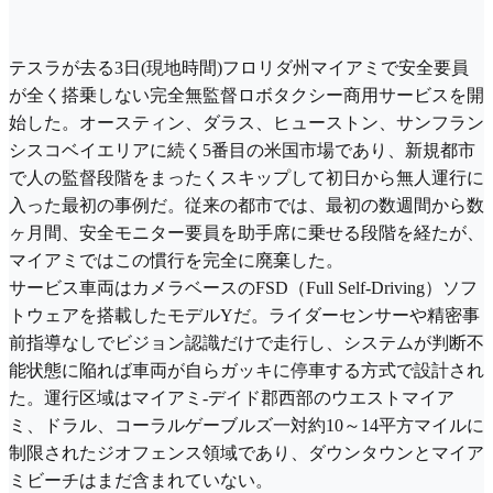
テスラが去る3日(現地時間)フロリダ州マイアミで安全要員
が全く搭乗しない完全無監督ロボタクシー商用サービスを開
始した。オースティン、ダラス、ヒューストン、サンフラン
シスコベイエリアに続く5番目の米国市場であり、新規都市
で人の監督段階をまったくスキップして初日から無人運行に
入った最初の事例だ。従来の都市では、最初の数週間から数
ヶ月間、安全モニター要員を助手席に乗せる段階を経たが、
マイアミではこの慣行を完全に廃棄した。
サービス車両はカメラベースのFSD（Full Self-Driving）ソフ
トウェアを搭載したモデルYだ。ライダーセンサーや精密事
前指導なしでビジョン認識だけで走行し、システムが判断不
能状態に陥れば車両が自らガッキに停車する方式で設計され
た。運行区域はマイアミ-デイド郡西部のウエストマイア
ミ、ドラル、コーラルゲーブルズ一対約10～14平方マイルに
制限されたジオフェンス領域であり、ダウンタウンとマイア
ミビーチはまだ含まれていない。