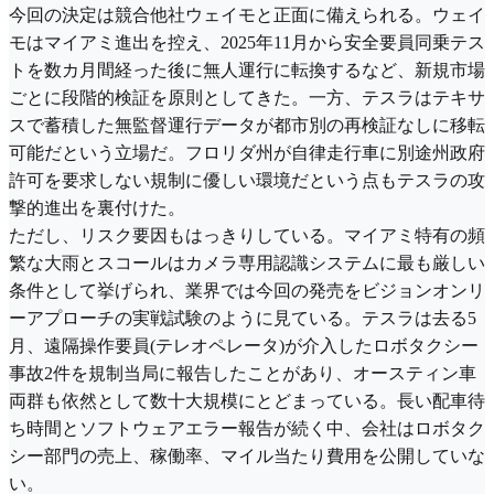
今回の決定は競合他社ウェイモと正面に備えられる。ウェイ
モはマイアミ進出を控え、2025年11月から安全要員同乗テス
トを数カ月間経った後に無人運行に転換するなど、新規市場
ごとに段階的検証を原則としてきた。一方、テスラはテキサ
スで蓄積した無監督運行データが都市別の再検証なしに移転
可能だという立場だ。フロリダ州が自律走行車に別途州政府
許可を要求しない規制に優しい環境だという点もテスラの攻
撃的進出を裏付けた。
ただし、リスク要因もはっきりしている。マイアミ特有の頻
繁な大雨とスコールはカメラ専用認識システムに最も厳しい
条件として挙げられ、業界では今回の発売をビジョンオンリ
ーアプローチの実戦試験のように見ている。テスラは去る5
月、遠隔操作要員(テレオペレータ)が介入したロボタクシー
事故2件を規制当局に報告したことがあり、オースティン車
両群も依然として数十大規模にとどまっている。長い配車待
ち時間とソフトウェアエラー報告が続く中、会社はロボタク
シー部門の売上、稼働率、マイル当たり費用を公開していな
い。