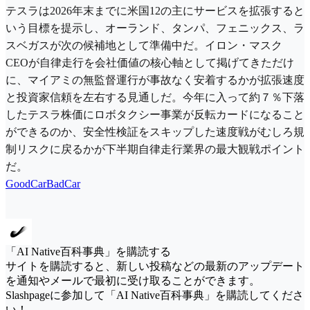
テスラは2026年末までに米国12の主にサービスを拡張すると
いう目標を提示し、オーランド、タンパ、フェニックス、ラ
スベガスが次の候補地として準備中だ。イロン・マスク
CEOが自律走行を会社価値の核心軸として掲げてきただけ
に、マイアミの無監督運行が事故なく安着するかが拡張速度
と投資家信頼を左右する見通しだ。今年に入って約７％下落
したテスラ株価にロボタクシー事業が反転カードになること
ができるのか、安全性検証をスキップした速度戦がむしろ規
制リスクに戻るかが下半期自律走行業界の最大観戦ポイント
だ。
GoodCarBadCar
「AI Native百科事典」を購読する
サイトを購読すると、新しい投稿などの最新のアップデート
を通知やメールで最初に受け取ることができます。
Slashpageに参加して「AI Native百科事典」を購読してくださ
い！