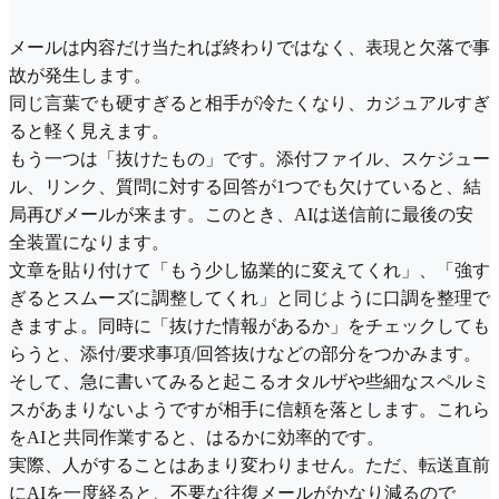
メールは内容だけ当たれば終わりではなく、表現と欠落で事
故が発生します。
同じ言葉でも硬すぎると相手が冷たくなり、カジュアルすぎ
ると軽く見えます。
もう一つは「抜けたもの」です。添付ファイル、スケジュー
ル、リンク、質問に対する回答が1つでも欠けていると、結
局再びメールが来ます。このとき、AIは送信前に最後の安
全装置になります。
文章を貼り付けて「もう少し協業的に変えてくれ」、「強す
ぎるとスムーズに調整してくれ」と同じように口調を整理で
きますよ。同時に「抜けた情報があるか」をチェックしても
らうと、添付/要求事項/回答抜けなどの部分をつかみます。
そして、急に書いてみると起こるオタルザや些細なスペルミ
スがあまりないようですが相手に信頼を落とします。これら
をAIと共同作業すると、はるかに効率的です。
実際、人がすることはあまり変わりません。ただ、転送直前
にAIを一度経ると、不要な往復メールがかなり減るので