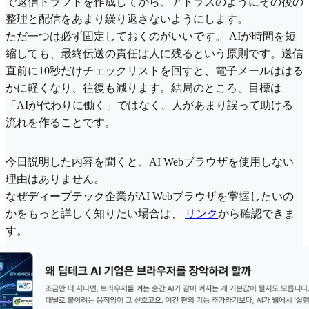
で返信ドラフトを作成してから、アトラスのようにその後の
整理と配信をあまり繰り返さないようにします。
ただ一つは必ず固定しておくのがいいです。 AIが時間を短
縮しても、最終伝送の責任は人に残るという原則です。送信
直前に10秒だけチェックリストを回すと、電子メールははる
かに軽くなり、往復も減ります。結局のところ、目標は
「AIが代わりに働く」ではなく、人があまり誤って助ける
流れを作ることです。
今日説明した内容を聞くと、AI Webブラウザを使用しない
理由はありません。
なぜディープテック企業がAI Webブラウザを掌握したいの
かをもっと詳しく知りたい場合は、
リンク
から確認できま
す。