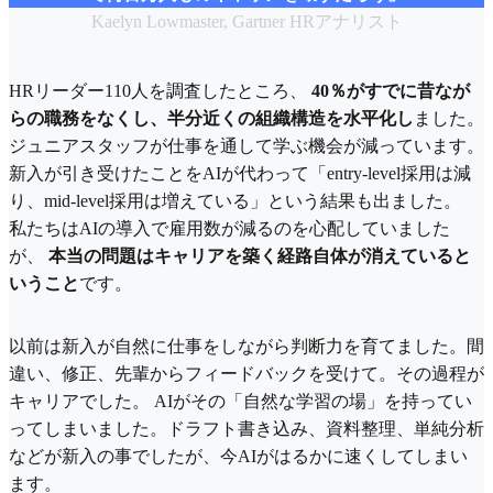
Kaelyn Lowmaster, Gartner HRアナリスト
HRリーダー110人を調査したところ、
40％がすでに昔なが
らの職務をなくし、半分近くの組織構造を水平化し
ました。
ジュニアスタッフが仕事を通して学ぶ機会が減っています。
新入が引き受けたことをAIが代わって「entry-level採用は減
り、mid-level採用は増えている」という結果も出ました。
私たちはAIの導入で雇用数が減るのを心配していました
が、
本当の問題はキャリアを築く経路自体が消えていると
いうこと
です。
以前は新入が自然に仕事をしながら判断力を育てました。間
違い、修正、先輩からフィードバックを受けて。その過程が
キャリアでした。 AIがその「自然な学習の場」を持ってい
ってしまいました。ドラフト書き込み、資料整理、単純分析
などが新入の事でしたが、今AIがはるかに速くしてしまい
ます。