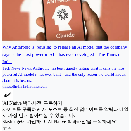
Why Anthropic is 'refusing' to release an AI model that the company
says is the most powerful AI it has ever developed - The Times of
India
Tech News News: Anthropic has been quietly testing what it calls the most
powerful AI model it has ever built—and the only reason the world knows
about it is because .
timesofindia.indiatimes.com
'AI Native 백과사전' 구독하기
사이트를 구독하면 새 포스트 등 최신 업데이트를 알림과 메일
로 가장 먼저 받아보실 수 있습니다.
Slashpage에 가입하고 'AI Native 백과사전'을 구독하세요!
구독