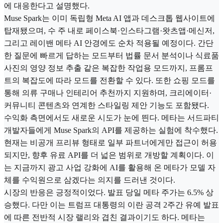
에 대응한다고 설명했다.
Muse Spark는 이미 독립형 Meta AI 앱과 데스크톱 웹사이트에
탑재됐으며, 수 주 내로 페이스북·인스타그램·왓츠앱·메신저,
그리고 레이밴 메타 AI 안경에도 순차 적용될 예정이다. 간단
한 질문에 빠르게 답하는 모드부터 법률 문서 분석이나 식료품
사진의 영양 정보 추출 같은 복잡한 작업용 모드까지, 프롬프
트의 복잡도에 따라 모드를 전환할 수 있다. 또한 쇼핑 모드를
통해 의류 구매나 인테리어 추천까지 지원하며, 크리에이터·
커뮤니티 콘텐츠와 연계한 스타일링 제안 기능도 포함됐다.
수익화 측면에서도 새로운 시도가 눈에 띈다. 메타는 서드파티
개발자들에게 Muse Spark의 API를 제공하는 실험에 착수했다.
현재는 비공개 프리뷰 형태로 일부 파트너에게만 접근이 허용
되지만, 향후 유료 API를 더 넓은 범위로 개방할 계획이다. 이
는 지금까지 광고 사업 강화에 AI를 활용해 온 메타가 모델 자
체를 수익원으로 삼겠다는 의지를 드러낸 것이다.
시장의 반응은 긍정적이었다. 발표 당일 메타 주가는 6.5% 상
승했다. 다만 이는 트럼프 대통령의 이란 공격 2주간 유예 발표
에 따른 전반적 시장 랠리와 겹친 결과이기도 하다. 메타는