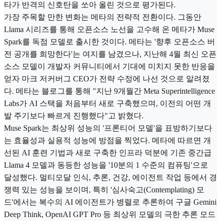
타가 반격의 신호탄을 쏘아 올린 것으로 평가된다.
가장 주목할 만한 변화는 메타의 전략적 전환이다. 그동안
Llama 시리즈를 통해 오픈소스 노선을 고수해 온 메타가 Muse
Spark를 독점 모델로 출시한 것이다. 메타는 '향후 오픈소스 버
전 공개를 희망한다'는 여지를 남겼으나, 지난해 4월 최신 오픈
소스 모델이 개발자 커뮤니티에서 기대에 미치지 못한 반응을
얻자 마크 저커버그 CEO가 전략 수정에 나선 것으로 알려졌
다. 메타는 블로그를 통해 "지난 9개월간 Meta Superintelligence
Labs가 AI 스택을 처음부터 새로 구축했으며, 이전의 어떤 개
발 주기보다 빠르게 진행했다"고 밝혔다.
Muse Spark는 최상위 성능의 '프론티어 모델'을 표방하기보다
는 효율성과 실용적 성능에 방점을 찍었다. 메타에 따르면 개
선된 AI 훈련 기법과 새로 구축한 인프라 덕분에 기존 중간급
Llama 4 모델과 동등한 성능을 '10분의 1 수준의 컴퓨팅'으로
달성했다. 멀티모달 인식, 추론, 건강, 에이전트 작업 등에서 경
쟁력 있는 성능을 보이며, 특히 '심사숙고(Contemplating) 모
드'에서는 복수의 AI 에이전트가 병렬로 추론하여 구글 Gemini
Deep Think, OpenAI GPT Pro 등 최상위 모델의 극한 추론 모드