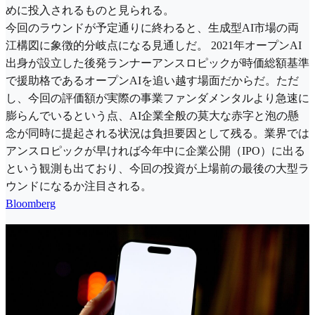
めに投入されるものと見られる。
今回のラウンドが予定通りに終わると、生成型AI市場の両
江構図に象徴的分岐点になる見通しだ。 2021年オープンAI
出身が設立した後発ランナーアンスロピックが時価総額基準
で援助格であるオープンAIを追い越す場面だからだ。ただ
し、今回の評価額が実際の事業ファンダメンタルより急速に
膨らんでいるという点、AI企業全般の莫大な赤字と泡の懸
念が同時に提起される状況は負担要因として残る。業界では
アンスロピックが早ければ今年中に企業公開（IPO）に出る
という観測も出ており、今回の投資が上場前の最後の大型ラ
ウンドになるか注目される。
Bloomberg