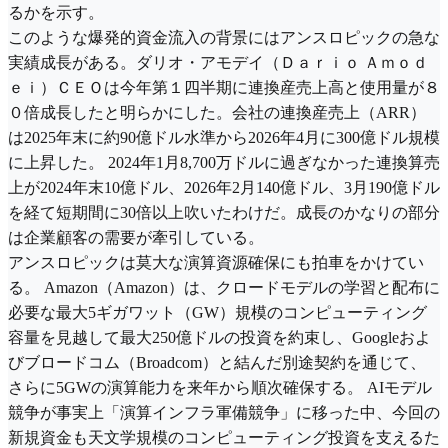
るかを示す。
このような爆発的資金流入の背景にはアンスロピックの急な
実績成長がある。ダリオ・アモデイ（Ｄａｒｉｏ Ａｍｏｄ
ｅｉ）ＣＥＯは今年第１四半期に連換産売上高と使用量が８
０倍成長したと明らかにした。会社の連換産売上（ARR）
は2025年末に約90億ドル水準から2026年4月に300億ドル規模
に上昇した。 2024年1月8,700万ドルに過ぎなかった連換算売
上が2024年末10億ドル、2026年2月140億ドル、3月190億ドル
を経て短期間に30倍以上吹いたわけだ。成長のかなりの部分
は企業顧客の需要が牽引している。
アンスロピックは莫大な演算資源確保にも拍車をかけてい
る。 Amazon（Amazon）は、クロードモデルの学習と配布に
必要な最大5ギガワット（GW）規模のコンピューティング
容量を見越して最大250億ドルの投資を約束し、Googleおよ
びブロードコム（Broadcom）と結んだ別途契約を通じて、
さらに5GWの演算能力を来年から順次確保する。 AIモデル
競争が事実上「演算インフラ軍備競争」に移った中、今回の
新規資金も天文学規模のコンピューティング投資を支えるた