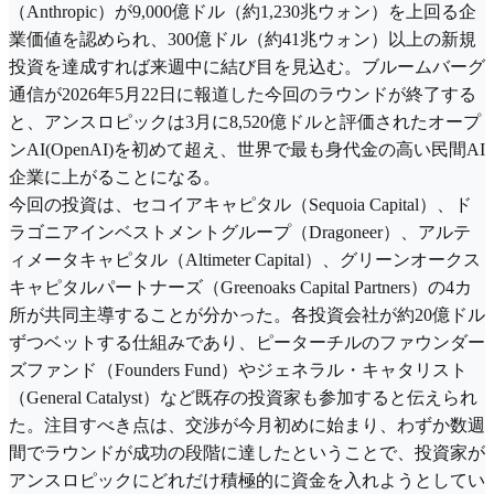
（Anthropic）が9,000億ドル（約1,230兆ウォン）を上回る企
業価値を認められ、300億ドル（約41兆ウォン）以上の新規
投資を達成すれば来週中に結び目を見込む。ブルームバーグ
通信が2026年5月22日に報道した今回のラウンドが終了する
と、アンスロピックは3月に8,520億ドルと評価されたオープ
ンAI(OpenAI)を初めて超え、世界で最も身代金の高い民間AI
企業に上がることになる。
今回の投資は、セコイアキャピタル（Sequoia Capital）、ド
ラゴニアインベストメントグループ（Dragoneer）、アルテ
ィメータキャピタル（Altimeter Capital）、グリーンオークス
キャピタルパートナーズ（Greenoaks Capital Partners）の4カ
所が共同主導することが分かった。各投資会社が約20億ドル
ずつベットする仕組みであり、ピーターチルのファウンダー
ズファンド（Founders Fund）やジェネラル・キャタリスト
（General Catalyst）など既存の投資家も参加すると伝えられ
た。注目すべき点は、交渉が今月初めに始まり、わずか数週
間でラウンドが成功の段階に達したということで、投資家が
アンスロピックにどれだけ積極的に資金を入れようとしてい