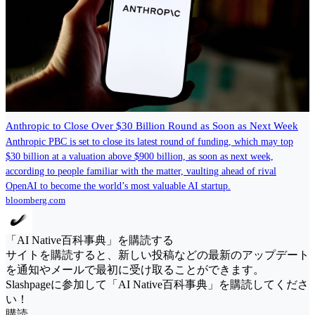
Anthropic to Close Over $30 Billion Round as Soon as Next Week
Anthropic PBC is set to close its latest round of funding, which may top
$30 billion at a valuation above $900 billion, as soon as next week,
according to people familiar with the matter, vaulting ahead of rival
OpenAI to become the world’s most valuable AI startup.
bloomberg.com
「AI Native百科事典」を購読する
サイトを購読すると、新しい投稿などの最新のアップデート
を通知やメールで最初に受け取ることができます。
Slashpageに参加して「AI Native百科事典」を購読してくださ
い！
購読