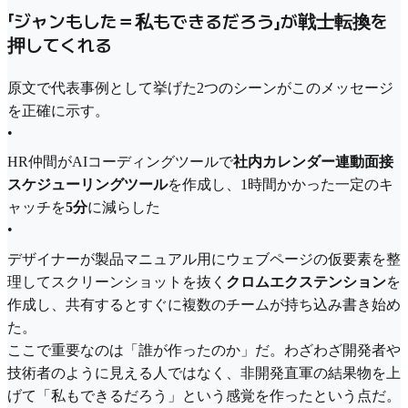
「ジャンもした＝私もできるだろう」が戦士転換を
押してくれる
原文で代表事例として挙げた2つのシーンがこのメッセージ
を正確に示す。
•
HR仲間がAIコーディングツールで
社内カレンダー連動面接
スケジューリングツール
を作成し、1時間かかった一定のキ
ャッチを
5分
に減らした
•
デザイナーが製品マニュアル用にウェブページの仮要素を整
理してスクリーンショットを抜く
クロムエクステンション
を
作成し、共有するとすぐに複数のチームが持ち込み書き始め
た。
ここで重要なのは「誰が作ったのか」だ。わざわざ開発者や
技術者のように見える人ではなく、非開発直軍の結果物を上
げて「私もできるだろう」という感覚を作ったという点だ。