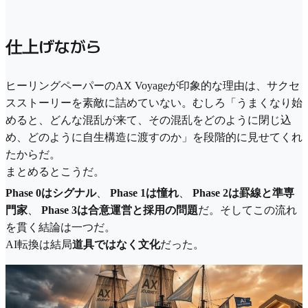
仕上げながら
ヒーリングペーパーのAX Voyageが印象的な理由は、サクセ
スストーリーを素敵に詰めていない。むしろ「うまくなり始
めると、どんな混乱が来て、その混乱をどのように閉じ込
め、どのように自生構造に渡すのか」を段階的に見せてくれ
たからだ。
まとめるとこうだ。
Phase 0はシグナル
、
Phase 1は憧れ
、
Phase 2は罫線と準専
門家
、
Phase 3は合意運営と採用の問題
だ。そしてこの流れ
を貫く結論は一つだ。
AI転換は結局
道具ではなく文化
だった。