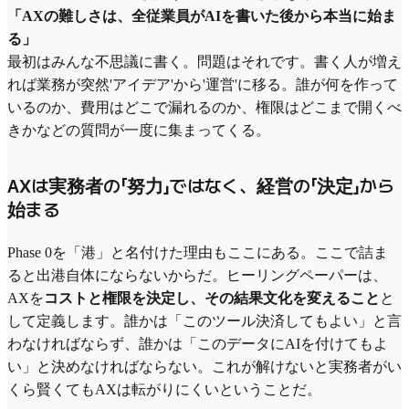
「AXの難しさは、全従業員がAIを書いた後から本当に始ま
る」
最初はみんな不思議に書く。問題はそれです。書く人が増え
れば業務が突然'アイデア'から'運営'に移る。誰が何を作って
いるのか、費用はどこで漏れるのか、権限はどこまで開くべ
きかなどの質問が一度に集まってくる。
AXは実務者の「努力」ではなく、経営の「決定」から
始まる
Phase 0を「港」と名付けた理由もここにある。ここで詰ま
ると出港自体にならないからだ。ヒーリングペーパーは、
AXを
コストと権限を決定し、その結果文化を変えること
と
して定義します。誰かは「このツール決済してもよい」と言
わなければならず、誰かは「このデータにAIを付けてもよ
い」と決めなければならない。これが解けないと実務者がい
くら賢くてもAXは転がりにくいということだ。