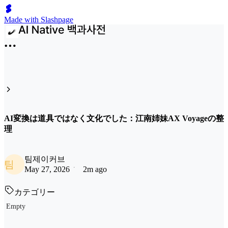
Made with Slashpage
AI変換は道具ではなく文化でした：江南姉妹AX Voyageの整
理
팀제이커브
팀
May 27, 2026
2m ago
カテゴリー
Empty