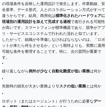
の現場条件を反映した運用設計で発生します。作業動線、安
全基準、データ形式、人とのコラボレーション方式がすべて
違うからです。結局、商用化は
標準化されたハードウェアに
現場別の運用設計を加えて完成する過程
で進行される可能性
が高いです。スマートフォンが標準機器であり、競争がアプ
リ・サービスエコシステムで行われた流れと似ています。
したがって、組織が今準備しなければならないのは、「ロボ
ットが来たら何をさせるか」という期待よりも、実際に適用
可能な条件を整理することです。特に、次の質問が重要で
す。
•
繰り返しながら
例外が少なく自動化難度が低い業務
は何か
•
失敗時の損失が大きい業務より
リスクの低い業務
とは何か
•
ロボット（またはエージェント）が行うために必要な
デー