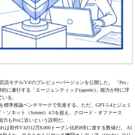
言語モデル'V4'のプレビューバージョンを公開した。 「Pro」
遂行する「エージェンティック(agentic)」能力が特に浮
ている。
Proを標準推論ベンチマークで先進する。ただ、GPT-5.4とジェミ
・ソネット（Sonnet）4.5を超え、クロード・オファース
論能力もProに近いという説明だ。
前作V3の12万8,000トークン比約8倍に達する数値だ。 AI