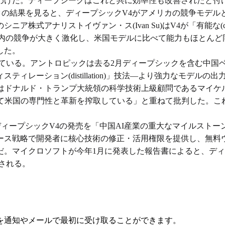
けだ。ディープシークはこれと共に効率性も改善されたと付け加
ンチマークの結果を見ると、ディープシックV4がアメリカの競争モ
株式アナリストイヴァン・ス(Ivan Su)はV4が「有能な(co
国内の競争が大きく激化し、米国モデルに比べて能力もほとんど
した。
ている。アントロピックは去る2月ディープシックを含む中国ベ
ィレーション(distillation)」技法―より強力なモデ
ナルド・トランプ大統領の科学技術上級顧問であるマイケル・クラシオ
して米国の専門性と革新を搾取している」と重ねて批判した。こ
授は、ディープシックV4の発売を「中国AI産業の重大なマイル
ース戦略で開発者に核心技術の修正・活用権限を提供し、無料
だ。マイクロソフトが今年1月に発表した報告書によると、デ
される。
を通知やメールで最初に受け取ることができます。