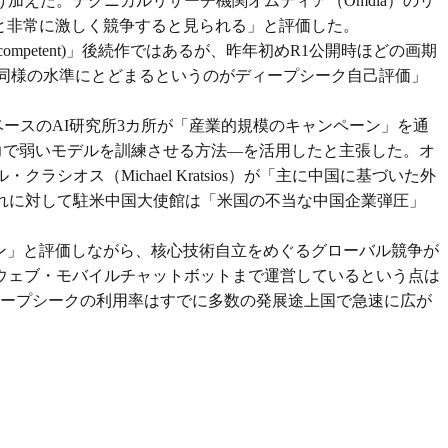
えた。テクニカルリサーチ機関オムディア（Omdia）のリ
デルと非常に激しく競争すると見られる」と評価した。
mpetent)」後続作ではあるが、昨年初めR1公開時ほどの画期
同様の水準にとどまるというのがディープシーク自己評価」
ースのAI研究所3カ所が「産業的規模のキャンペーン」を通
ルの出力で弱いモデルを訓練させる方法―を活用したと主張した。オ
ス（Michael Kratsios）が「主に中国に基づいた外
れに対して駐米中国大使館は「米国の不当な中国企業弾圧」
ストーン」と評価しながら、核心技術自立をめぐるグローバル競争が
ウェブ・モバイルチャットボットまで運営しているという点は
ィープシークの利用率はすでに多数の発展途上国で急速に広が