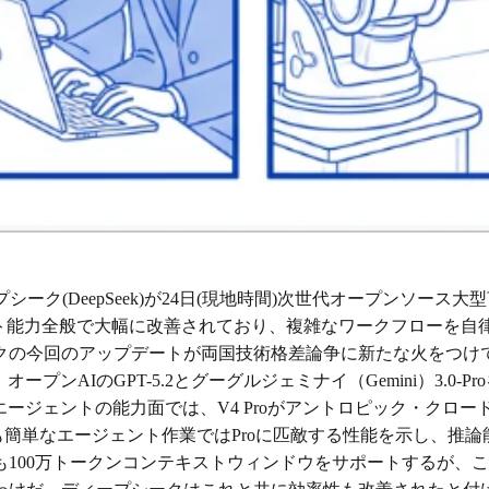
ク(DeepSeek)が24日(現地時間)次世代オープンソース大型
ント能力全般で大幅に改善されており、複雑なワークフローを自律的に
クの今回のアップデートが両国技術格差論争に新たな火をつけ
ープンAIのGPT-5.2とグーグルジェミナイ（Gemini）3.0-
エージェントの能力面では、V4 Proがアントロピック・クロード
ジョンも簡単なエージェント作業ではProに匹敵する性能を示し、推
とも100万トークンコンテキストウィンドウをサポートするが、これは