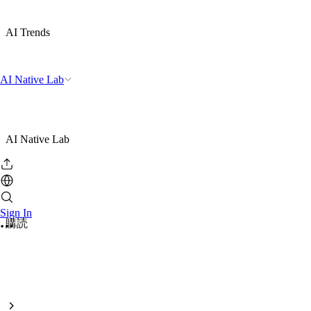
AI Trends
AI Native Lab
AI Native Lab
Sign In
購読