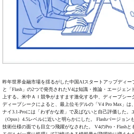
昨年世界金融市場を揺るがした中国AIスタートアップディープシー
と「Flash」の2つで発売されたV4は知識・推論・エージェ
上する。米中ＡＩ競争がますます激化する中、ディープシー
ディープシークによると、最上位モデルの「V4 Pro Max」は、オ
ナイ3.1-Proには「わずかな差」で及ばないと自己評価した。
（Opus）4.5レベルに近いと明らかにした。 Flashバー
技術仕様の面でも目立つ飛躍がなされた。 V4のPro・Flash