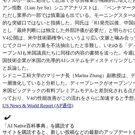
モデルが一度に処理して記憶できる情報量が飛躍的に増えたわ
アン指数（Lian Jye Su）シニアアナリストは、「ベ
ただし業界の一部では慎重論も出ている。モーニングスターのシニア
的な突破口ではないと指摘した。同氏は「R1発売以後、中
とし「最終判断には独立した外部評価が必要だ」と明らかに
V4公開は、米中技術覇権争いというより広い文脈と噛み合っ
じてクロードの力量を不法抽出したと非難し、いわゆる「ディステ
ープンAIも米国議員たちに同様の内容の書簡を送った。今週はド
国技術企業が米国の先導的AIシステムをディスティリング
と反論した。
シドニー工科大学のマリーナ長（Marina Zhang）副教
一層激化していると分析した。ディープシークがオープンソ
米国ビッグテックの有料プレミアムモデルと差別化される点
っており、V4の性能改善がこの流れをさらに加速すると予想
US News & World Report (AP通信)
「AI Native百科事典」を購読する
サイトを購読すると、新しい投稿などの最新のアップデート