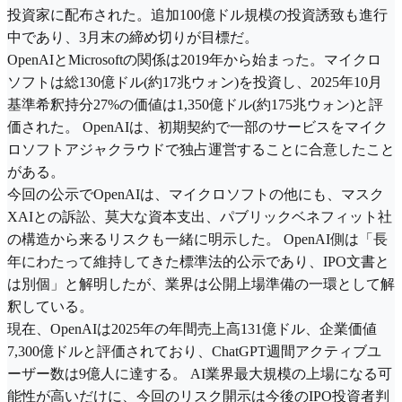
投資家に配布された。追加100億ドル規模の投資誘致も進行
中であり、3月末の締め切りが目標だ。
OpenAIとMicrosoftの関係は2019年から始まった。マイクロ
ソフトは総130億ドル(約17兆ウォン)を投資し、2025年10月
基準希釈持分27%の価値は1,350億ドル(約175兆ウォン)と評
価された。 OpenAIは、初期契約で一部のサービスをマイク
ロソフトアジャクラウドで独占運営することに合意したこと
がある。
今回の公示でOpenAIは、マイクロソフトの他にも、マスク
XAIとの訴訟、莫大な資本支出、パブリックベネフィット社
の構造から来るリスクも一緒に明示した。 OpenAI側は「長
年にわたって維持してきた標準法的公示であり、IPO文書と
は別個」と解明したが、業界は公開上場準備の一環として解
釈している。
現在、OpenAIは2025年の年間売上高131億ドル、企業価値
7,300億ドルと評価されており、ChatGPT週間アクティブユ
ーザー数は9億人に達する。 AI業界最大規模の上場になる可
能性が高いだけに、今回のリスク開示は今後のIPO投資者判