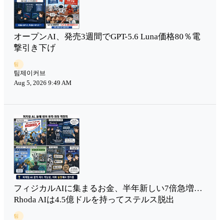
オープンAI、発売3週間でGPT-5.6 Luna価格80％電
撃引き下げ
팀
팀제이커브
Aug 5, 2026 9:49 AM
フィジカルAIに集まるお金、半年新しい7倍急増…
Rhoda AIは4.5億ドルを持ってステルス脱出
팀