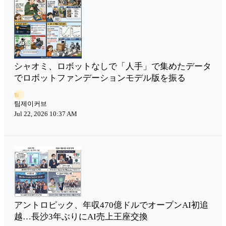
シャオミ、ロボットなしで「人手」で集めたデータ
でロボットファンデーションモデル版を振る
팀
팀제이커브
Jul 22, 2026 10:37 AM
アントロピック、年収470億ドルでオープンAI初追
越…長沙3年ぶりにAI売上王座交換