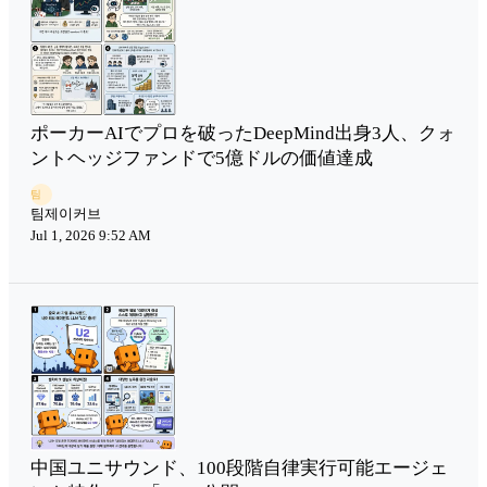
ポーカーAIでプロを破ったDeepMind出身3人、クォ
ントヘッジファンドで5億ドルの価値達成
팀
팀제이커브
Jul 1, 2026 9:52 AM
中国ユニサウンド、100段階自律実行可能エージェ