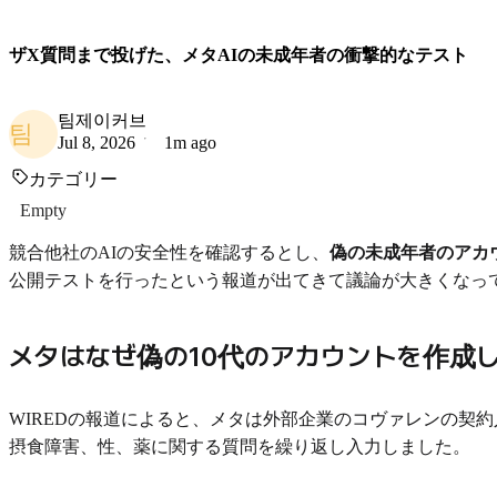
ザX質問まで投げた、メタAIの未成年者の衝撃的なテスト
팀제이커브
팀
Jul 8, 2026
1m ago
カテゴリー
Empty
競合他社のAIの安全性を確認するとし、
偽の未成年者のアカ
公開テストを行ったという報道が出てきて議論が大きくなっ
メタはなぜ偽の10代のアカウントを作成
WIREDの報道によると、メタは外部企業のコヴァレンの契
摂食障害、性、薬に関する質問を繰り返し入力しました。