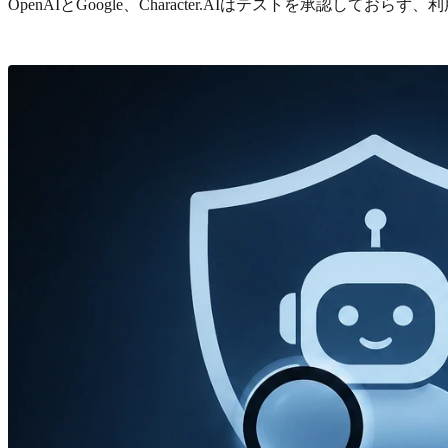
OpenAIとGoogle、Character.AIはテストを承認して