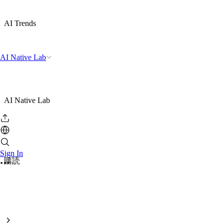
AI Trends
AI Native Lab
AI Native Lab
Sign In
購読