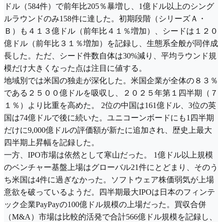
ドル（584件）で前年比205％暴増し、1億ドル以上のシング
ルラウンドのみ158件に達した。初期段階（シリーズＡ・
Ｂ）も４１３億ドル（前年比４１％増加）、シードは１２０
億ドル（前年比３１％増加）を記録し、生態系全般が同伴成
長した。ただ、シード件数自体は30%減り、平均ラウンド規
模だけ大きくなった点は注目に値する。
地域別では米国の独走が深化した。米国企業が全体の８３％
である２５００億ドルを吸収し、２０２５年第１四半期（７
１％）より比重を高めた。 2位の中国は161億ドル、3位の英
国は74億ドルで後に続いた。ユニコーンボードにも1四半期
だけに9,000億ドルの評価額が新たに追加され、歴史上最大
四半期上昇幅を記録した。
一方、IPO市場は依然として寒山だった。 1億ドル以上規模
のベンチャー基盤上場はグローバル21件にとどまり、そのう
ち米国は4件に過ぎなかった。ソフトウェア株価弱気が上場
意欲を破っているようだ。四半期最大IPOは日本のフィンテ
ック企業PayPayの100億ドル規模の上場だった。買収合併
（M&A）市場は比較的活発で合計566億ドル規模を記録し、