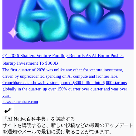
Q1 2026 Shatters Venture Funding Records As AI Boom Pushes
Startup Investment To $300B
The first quarter of 2026 was unlike any other for venture investment,
driven by unprecedented spending on AI compute and frontier labs.
Crunchbase data shows investors poured $300 billion into 6,000 startups
globally in the quarter, up over 150% quarter over quarter and year over
year.
news.crunchbase.com
「AI Native百科事典」を購読する
サイトを購読すると、新しい投稿などの最新のアップデート
を通知やメールで最初に受け取ることができます。