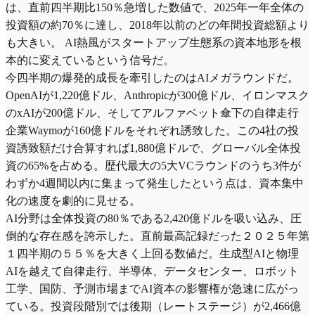
は、直前四半期比150％急増した数値で、2025年一年全体の
投資額の約70％に達し、2018年以前のどの年間投資総額より
も大きい。 AI熱風がスタートアップ生態系の資本地形を根
本的に変えているという信号だ。
今四半期の爆発的成長を牽引したのはAIメガラウンドだ。
OpenAIが1,220億ドル、Anthropicが300億ドル、イロンマスク
のxAIが200億ドル、そしてアルファベット傘下の自律走行
企業Waymoが160億ドルをそれぞれ誘致した。この4社の投
資誘致額だけ合算すれば1,880億ドルで、グローバル全体投
資の65%を占める。歴代最大の5大VCラウンドのうち3件が
わずか4週間以内に集まって発生したという点は、資本集中
化の速度を劇的に見せる。
AI分野は全体投資の80％である2,420億ドルを吸い込み、圧
倒的な存在感を誇示した。直前最高記録だった２０２５年第
１四半期の５５％を大きく上回る数値だ。生成型AIと物理
AIを越えて自律走行、半導体、データセンター、ロボット
工学、国防、予測市場までAI資本の影響権が急速に広がっ
ている。投資段階別では後期（レートステージ）が2,466億