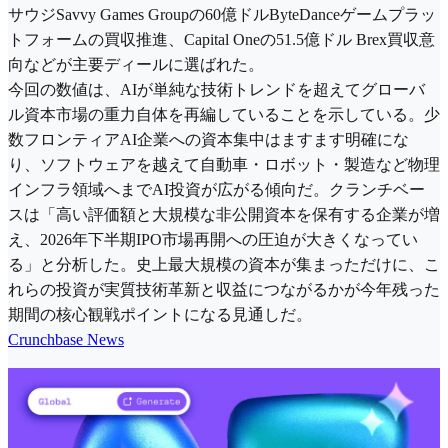
サウジSavvy Games Groupの60億ドルByteDanceゲームプラッ
トフォームの買収推進、Capital Oneの51.5億ドル Brex買収意
向などが主要ディールに選ばれた。
今回の数値は、AIが単純な技術トレンドを超えてグローバ
ル資本市場の重力自体を再編していることを示している。少
数フロンティアAI企業への資本集中はますます明確にな
り、ソフトウェアを越えて自動車・ロボット・製造など物理
インフラ領域へまでAI投資が広がる傾向だ。クランチベー
スは「高い評価額と大規模な非公開資本を保有する企業が増
え、2026年下半期IPO市場再開への圧迫が大きくなってい
る」と分析した。史上最大規模の資本が集まっただけに、こ
れらの投資が実質技術革新と収益につながるかが今年残った
期間の核心観戦ポイントになる見通しだ。
Crunchbase News