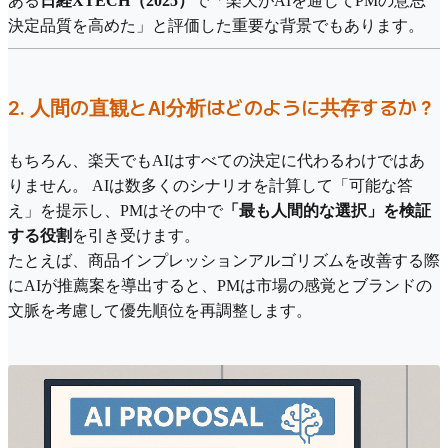
ある
日経XTECH（2025）
で「楽天がAIを通じてPMの意思
決定品質を高めた」と評価した重要な背景でもあります。
2. 人間の直観とAI分析はどのように共存するか？
もちろん、楽天でもAIはすべての決定に代わるわけではあ
りません。 AIは数多くのシナリオを計算して「可能な答
え」を提示し、PMはその中で
「最も人間的な選択」を検証
する役割
を引き受けます。
たとえば、商品インプレッションアルゴリズムを改善する際
にAIが推薦案を導出すると、PMは市場の感覚とブランドの
文脈を考慮して優先順位を再調整します。