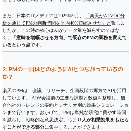
また、日本のITメディアは2025年9月、
「楽天がAI VOC分
析を通じてPMの判断時間を平均40%短縮させた」と
報じま
したが、この時の核心はAIがデータ量を減らすのではな
く、「
意味を増幅させる方向」で既存のPMの業務を変えて
いるという点
です。
2. PMの一日はどのようにAIとつながっているの
か？
楽天のPMは、会議、リサーチ、企画段階の両方でAIを活用
しています。 AIが会議前の主要な課題と数値を整理し、競
合他社のトレンドの要約とシナリオ別の効果シミュレーショ
ンまで行います。おかげで、PMは単純な研究に費やす時間
を減らし、戦略的な意思決定、つまり
人が相乗効果をもたら
すことができる部分
に集中することができます。