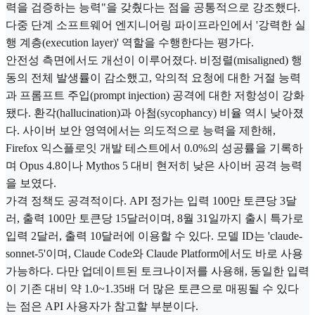
력을 검증하는 능력"을 갖췄다는 점을 공통적으로 강조했다.
다중 단계 소프트웨어 엔지니어링 파이프라인에서 '강력한 실
행 계층(execution layer)' 역할을 수행한다는 평가다.
안전성 측면에서도 개선이 이루어졌다. 비정렬(misaligned) 행
동의 전체 발생률이 감소했고, 악의적 요청에 대한 거절 능력
과 프롬프트 주입(prompt injection) 공격에 대한 저항성이 강화
됐다. 환각(hallucination)과 아첨(sycophancy) 비율 역시 낮아졌
다. 사이버 보안 영역에서는 의도적으로 능력을 제한해,
Firefox 익스플로잇 개발 테스트에서 0.0%의 성공률을 기록하
며 Opus 4.8이나 Mythos 5 대비 현저히 낮은 사이버 공격 능력
을 보였다.
가격 정책도 공격적이다. API 정가는 입력 100만 토큰당 3달
러, 출력 100만 토큰당 15달러이며, 8월 31일까지 출시 특가로
입력 2달러, 출력 10달러에 이용할 수 있다. 모델 ID는 'claude-
sonnet-5'이며, Claude Code와 Claude Platform에서도 바로 사용
가능하다. 다만 업데이트된 토크나이저를 사용해, 동일한 입력
이 기존 대비 약 1.0~1.35배 더 많은 토큰으로 매핑될 수 있다
는 점은 API 사용자가 참고할 부분이다.