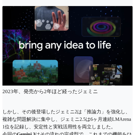
2023年、発売から2年ほど経ったジェミニ
しかし、その後登場したジェミニ2は「推論力」を強化し、
複雑な問題解決に集中し、ジェミニ2.5は6ヶ月連続LMArena
1位を記録し、安定性と実戦活用性を両立しました。
今回の
Gemini 3
はその流れの完成型で、これまでの機能をひ