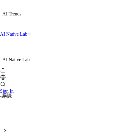
AI Trends
AI Native Lab
AI Native Lab
Sign In
購読