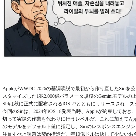
AppleがWWDC 2026の基調演説で最初から作り直したSir
スタマイズした1兆2,000億パラメータ規模のGeminiモ
Siriは秋に正式に配布されるiOS 27とともにリリースされ、
今回のSiriは、2024年iOS 18発表当時、Apple
切って実際の作業を代わりに行うレベルだ。これに加えてAppleはユ
のモデルをデフォルト値に指定し、Siriのレスポンスエン
注目すべき課題は契約構造だ。年10億ドルは決して少ないお