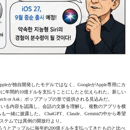
pleが独自開発したモデルではなく、GoogleがApple専用にカ
gleに年間約10億ドルを支払うことにしたと伝えられた。新しい
ch or Ask」ポップアップの形で提供される見込みだ。
に浮いている内容を認識し、会話の文脈を理解し、複数のアプリを横
に披露した。 ChatGPT、Claude、Geminiの中から希望
システムでは異例の開放行より。
うとアップルに毎年約200億ドルを支払ってきたものと比べ