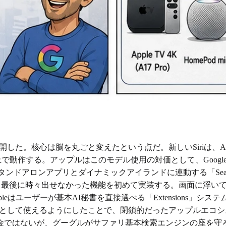
iを公開した。核心は脳を丸ごと変えたという点だ。新しいSiriは、Ap
デルの上で動作する。アップルはこのモデル使用の対価として、Goo
スタンドアロンアプリとダイナミックアイランドに連動する「Sear
が約束しておき、最後に時々出せなかった機能を初めて実装する。画面
ーザーが基本AI秘書を直接選べる「Extensions」システムも一緒
ジンとして使えるようにしたことで、閉鎖的だったアップルエコ
金ではないが、グーグルがサファリ基本検索エンジンの座を守ろ