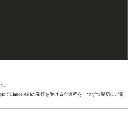
た。
cでClaude APIの発行を受ける全過程を一つずつ親切にご案