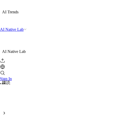
AI Trends
AI Native Lab
AI Native Lab
Sign In
購読