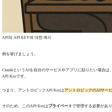
API와 API KEY에 대한 예시
例を挙げましょう。
ClaudeというAIを自分のサービスやアプリに貼りたい
API Keyです。
つまり、アントロピックAPI Keyは
アントロピックのAIサー
そのため、このAPI Keyは
プライベート
で管理する必要があり