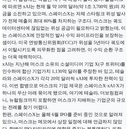
에 따르면 xAI는 현재 월 약 10억 달러(약 1조 3,700억 원)의 자
금을 소진하고 있으며, 스페이스X는 자체 스타링크 위성 발사
가 전체 매출의 최대 80%를 차지하는 구조다. 머스크는 궤도
데이터센터에 끊임없는 위성 공급이 필요하다고 밝혔는데, 이
는 스페이스X에 안정적인 발사 수익 파이프라인을 보장하는
셈이다. 미국 연방통신위원회(FCC)가 위성을 5년마다 궤도에
서 이탈시키도록 의무화한 점을 고려하면, 이 수익 순환 구조
는 더욱 매력적이다.
xAI는 지난해 머스크 소유의 소셜미디어 기업 X(구 트위터)를
인수하며 합산 기업가치 1,130억 달러를 주장한 바 있고, 테슬
라와 스페이스X가 각각 20억 달러씩 xAI에 투자한 전력이 있
다. 이번 합병으로 머스크의 기업 제국은 스페이스X·xAI·X가
하나의 우산 아래 묶이게 됐으며, 여기에 테슬라, 더보링컴퍼
니, 뉴럴링크까지 포함하면 머스크가 지배하는 기업군의 규모
는 전례를 찾기 어렵다.
한편, 스페이스X는 올해 6월 IPO를 준비 중인 것으로 알려져
있으나, 머스크는 메모에서 상장 일정에 대해 언급하지 않았
다. 합병이 IPO 타임라인에 영향을 줄지는 불투명하다. 또한