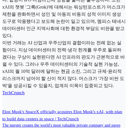
xAI의 챗봇 '그록(Grok)'에 대해서는 워싱턴포스트가 머스크가
제한을 완화하면서 성인 및 아동의 비동의 성적 이미지 생성
도구로 악용됐다고 보도해 논란이 일고 있으며, 멤피스 테네시
데이터센터 인근 지역사회에 대한 환경적 부담도 비판을 받고
있다.
이번 거래는 AI 산업과 우주산업의 결합이라는 전례 없는 실
험이다. 지상 데이터센터의 전력·냉각 한계를 우주로 돌파하
겠다는 구상이 실현된다면 AI 인프라의 판도가 근본적으로 바
뀔 수 있다. 그러나 우주 데이터센터의 기술적 실현 가능성,
xAI의 월 10억 달러에 달하는 현금 소진, 그리고 규제·윤리적
리스크까지 넘어야 할 산이 적지 않다. 머스크가 '가장 비싼 도
박'을 성공시킬 수 있을지, 업계의 이목이 집중되고 있다.
TechCrunch
Elon Musk's SpaceX officially acquires Elon Musk's xAI, with plan
to build data centers in space | TechCrunch
The merger creates the world's most valuable private company and paves