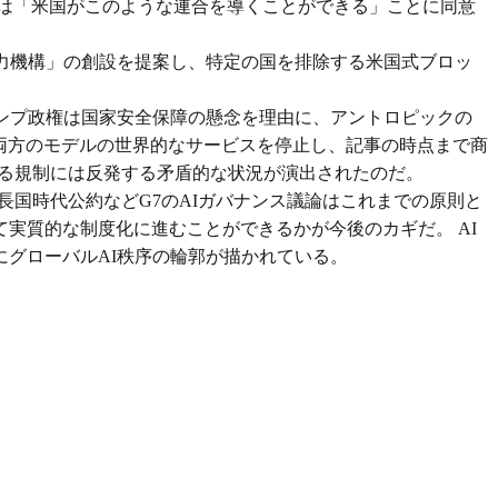
ー首相は「米国がこのような連合を導くことができる」ことに同意
力機構」の創設を提案し、特定の国を排除する米国式ブロッ
ランプ政権は国家安全保障の懸念を理由に、アントロピックの
するために両方のモデルの世界的なサービスを停止し、記事の時点まで商
する規制には反発する矛盾的な状況が演出されたのだ。
議長国時代公約などG7のAIガバナンス議論はこれまでの原則と
実質的な制度化に進むことができるかが今後のカギだ。 AI
グローバルAI秩序の輪郭が描かれている。