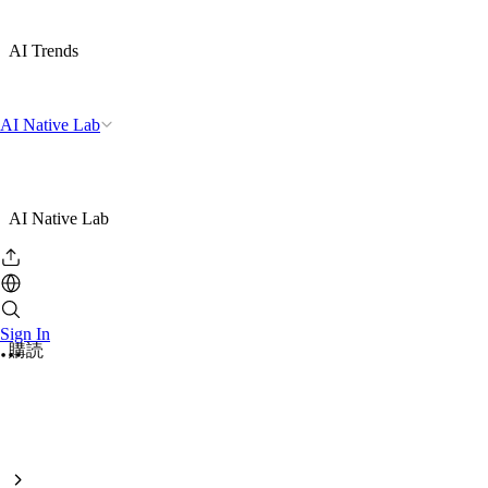
AI Trends
AI Native Lab
AI Native Lab
Sign In
購読