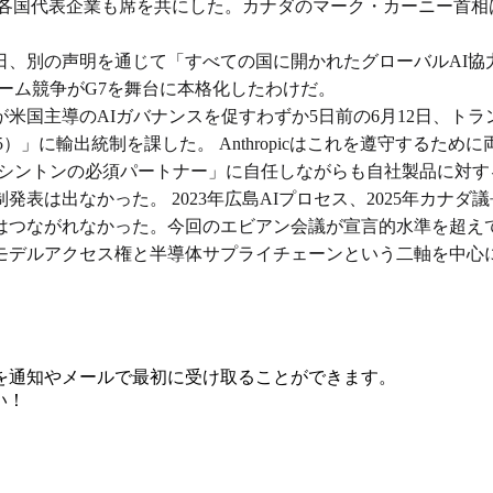
a AI)など各国代表企業も席を共にした。カナダのマーク・カーニ
日、別の声明を通じて「すべての国に開かれたグローバルAI協
レーム競争がG7を舞台に本格化したわけだ。
米国主導のAIガバナンスを促すわずか5日前の6月12日、ト
hos 5）」に輸出統制を課した。 Anthropicはこれを遵守
ワシントンの必須パートナー」に自任しながらも自社製品に対
表は出なかった。 2023年広島AIプロセス、2025年カナダ
つながれなかった。今回のエビアン会議が宣言的水準を超えて
モデルアクセス権と半導体サプライチェーンという二軸を中心に
を通知やメールで最初に受け取ることができます。
い！