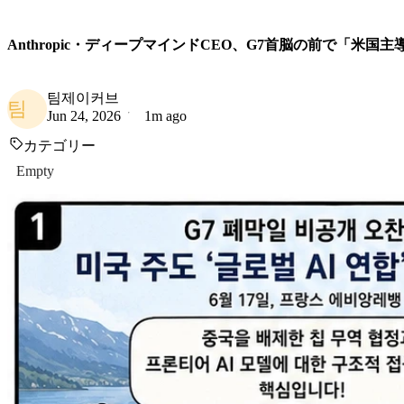
Anthropic・ディープマインドCEO、G7首脳の前で「米国
팀제이커브
팀
Jun 24, 2026
1m ago
カテゴリー
Empty