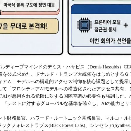
グルディープマインドのデミス・ハサビス（Demis Hassabis
創設を公式求めた。ドナルド・トランプ大統領をはじめとするＧ
ィアＡＩモデルへの構造的アクセス制御を核心議題として提示
して「フロンティアAIモデルへの構造化されたアクセス共有」
でAIが悪用される危険に対する国際空調の必要性も強調した。
は、「テストに対するグローバルな基準を確立し、AIの能力と
ント財務長官、ハワード・ルートニック常務長官、マルコ・ル
ラックフォレストラブス(Black Forest Labs)、シンセシア(