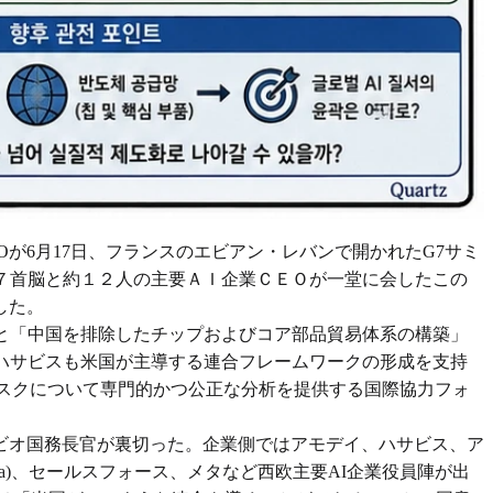
）CEOが6月17日、フランスのエビアン・レバンで開かれたG7サミ
７首脳と約１２人の主要ＡＩ企業ＣＥＯが一堂に会したこの
した。
と「中国を排除したチップおよびコア部品貿易体系の構築」
ハサビスも米国が主導する連合フレームワークの形成を支持
リスクについて専門的かつ公正な分析を提供する国際協力フォ
ビオ国務長官が裏切った。企業側ではアモデイ、ハサビス、ア
Synthesia)、セールスフォース、メタなど西欧主要AI企業役員陣が出