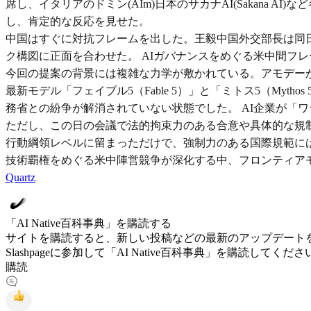
席し、イタリアのドミン(AIm)日本のサカナAI(Sakan
し、肯定的な反応を見せた。
中国はすぐに対抗フレームを出した。王毅中国外交部長は同
ク構図に正面を合わせた。 AIガバナンスをめぐる米中間フ
今回の提案の背景には複雑な力学が敷かれている。アモデーが
最新モデル「フェイブル5（Fable 5）」と「ミトス5（Myt
務省との紛争が解消されていない状態でした。 AI企業が「
ただし、この日の会議で法的拘束力のある合意や具体的な規制発
行動綱領レベルに留まっただけで、強制力のある国際規範には
技術覇権をめぐる米中陣営競争が深化する中、フロンティア
Quartz
「AI Native百科事典」を購読する
サイトを購読すると、新しい投稿などの最新のアップデート
Slashpageに参加して「AI Native百科事典」を購読してくださ
購読