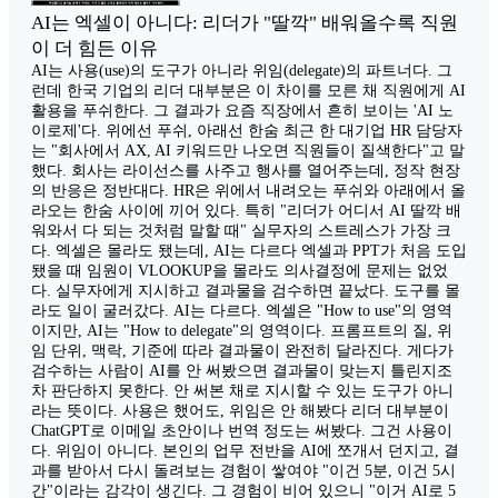
AI는 엑셀이 아니다: 리더가 "딸깍" 배워올수록 직원
이 더 힘든 이유
AI는 사용(use)의 도구가 아니라 위임(delegate)의 파트너다. 그
런데 한국 기업의 리더 대부분은 이 차이를 모른 채 직원에게 AI
활용을 푸쉬한다. 그 결과가 요즘 직장에서 흔히 보이는 'AI 노
이로제'다. 위에선 푸쉬, 아래선 한숨 최근 한 대기업 HR 담당자
는 "회사에서 AX, AI 키워드만 나오면 직원들이 질색한다"고 말
했다. 회사는 라이선스를 사주고 행사를 열어주는데, 정작 현장
의 반응은 정반대다. HR은 위에서 내려오는 푸쉬와 아래에서 올
라오는 한숨 사이에 끼어 있다. 특히 "리더가 어디서 AI 딸깍 배
워와서 다 되는 것처럼 말할 때" 실무자의 스트레스가 가장 크
다. 엑셀은 몰라도 됐는데, AI는 다르다 엑셀과 PPT가 처음 도입
됐을 때 임원이 VLOOKUP을 몰라도 의사결정에 문제는 없었
다. 실무자에게 지시하고 결과물을 검수하면 끝났다. 도구를 몰
라도 일이 굴러갔다. AI는 다르다. 엑셀은 "How to use"의 영역
이지만, AI는 "How to delegate"의 영역이다. 프롬프트의 질, 위
임 단위, 맥락, 기준에 따라 결과물이 완전히 달라진다. 게다가
검수하는 사람이 AI를 안 써봤으면 결과물이 맞는지 틀린지조
차 판단하지 못한다. 안 써본 채로 지시할 수 있는 도구가 아니
라는 뜻이다. 사용은 했어도, 위임은 안 해봤다 리더 대부분이
ChatGPT로 이메일 초안이나 번역 정도는 써봤다. 그건 사용이
다. 위임이 아니다. 본인의 업무 전반을 AI에 쪼개서 던지고, 결
과를 받아서 다시 돌려보는 경험이 쌓여야 "이건 5분, 이건 5시
간"이라는 감각이 생긴다. 그 경험이 비어 있으니 "이거 AI로 5