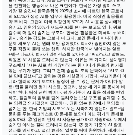
르게 확산되고 있다. AI를 쓰다가 동료가 지나가면 재빨리 화면
을 전환하는 행동에서 나온 표현이다. 한국은 가장 많이 쓰고,
가장 잘 숨긴다 한국은행의 2025년 조사에 따르면 한국 근로자
의 63.5%가 생성 AI를 업무에 활용한다. 미국 직장인 활용률의
약 두 배다. 그런데 미국 직장인의 57%가 AI 사용을 상사에게
숨기고, 임원의 93%가 섀도우 AI를 쓴다는 보고도 있다. 위로
갈수록 더 깊이 숨기는 구조다. 한국은 활용률은 미국의 두 배이
면서, 숨기는 강도는 그보다 더 크다. 보안 문제가 아니라 평가
문제 섀도우 AI는 원래 보안 용어였다. 회사가 승인하지 않은 도
구를 직원이 몰래 쓰는 행위. 하지만 한국에서 벌어지는 알트
+탭은 다르다. 회사가 라이선스를 깔아주고 "써라"라고 말해도,
직원은 AI 사용을 드러내지 않는다. 이유는 두 가지다. 상대평가
구조에서 "쟤는 AI로 한 거잖아"라는 한 마디가 동료의 평가를
깎는 무기가 된다. 그리고 견제 중심의 조직 문화에서 "AI로 30
분 만에 끝냈다"고 말하는 것은 자살골에 가깝다. 부끄러움이 아
니라 합리적 자기 보호다. 팀장이 풀 수 있는 문제가 아니다 알
트+탭을 풀려면 평가 시스템, 인프라, 보상 세 가지를 동시에 바
꿔야 한다. 팀장 권한 밖이다. 평가 기준에 AI 활용 성과를 반영
하고, 절감액의 일부를 팀에 돌려주는 보상 구조를 설계할 수 있
는 임원급 의사결정이 필요하다. 권한 없는 팀장에게 책임을 떠
넘기는 한, 한국 기업의 섀도우 AI는 사라지지 않는다. 알트+탭
문화를 푸는 체크리스트 ① 문제를 보안이 아닌 평가의 문제로
정의하라. ② 임원이 먼저 AI 사용을 공개하고 자랑하라. 위에서
숨기면 아래는 절대 드러내지 않는다. ③ 평가 기준에 AI 활용
성과를 명시하고, 절감 효과의 일부를 팀에 환원하라. 세계에서