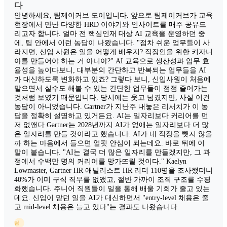
다
안녕하세요, 팀제이커브 도이입니다. 앞으로 팀제이커브가 교육
현장에서 만난 다양한 HRD 이야기와 인사이트를 매주 공유드
리고자 합니다. 얼마 전 핵심인재 대상 AI 교육을 운영하던 중
에, 팀 안에서 이런 농담이 나왔습니다. "점차 쉬운 업무들이 사
라지면, 신입 사원은 일을 어떻게 배우지? 직장인을 위한 키자니
아를 만들어야 하는 거 아니야?" AI 교육으로 생산성과 업무 효
율성을 높이다보니, 대부분의 간단하고 반복되는 업무들을 AI
가 대신하도록 변화하고 있죠? 그렇다 보니, 신입사원이 처음에
맡으면서 실수도 해볼 수 있는 간단한 업무들이 점점 줄어가는
것처럼 보였기 때문입니다. 당시에는 웃고 넘겼지만, 사실 이건
농담이 아니었습니다. Gartner가 지난주 내놓은 리서치가 이 농
담을 정확히 설명하고 있거든요. AI는 일자리보다 커리어를 먼
저 없앤다 Gartner는 2028년까지 AI가 없애는 일자리보다 더 많
은 일자리를 만들 것이라고 했습니다. AI가 내 직장을 뺏지 않을
까 하는 마음에서 들으면 얼핏 안심이 되는데요. 바로 뒤에 이
말이 붙습니다. "AI는 결국 더 많은 일자리를 만들겠지만, 그 과
정에서 수백만 명의 커리어를 망가뜨릴 것이다." Kaelyn
Lowmaster, Gartner HR 애널리스트 HR 리더 110명을 조사했더니
40%가 이미 구식 직무를 없앴고, 절반 가까이 조직 구조를 수평
화했습니다. 주니어 직원들이 일을 통해 배울 기회가 줄고 있는
데요. 신입이 맡던 일을 AI가 대신하면서 "entry-level 채용은 줄
고 mid-level 채용은 늘고 있다"는 결과도 나왔습니다.
팀