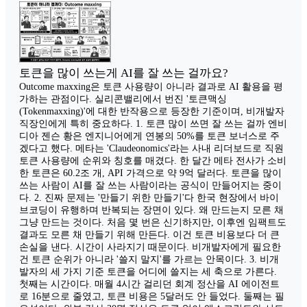
토큰을 많이 쓰는게 AI를 잘 쓰는 걸까요?
Outcome maxxing은 토큰 사용량이 아니라 결과로 AI 활용을 평
가하는 관점이다. 실리콘밸리에서 번진 '토큰맥싱
(Tokenmaxxing)'에 대한 반작용으로 등장한 기준이며, 비개발자
직장인에게 특히 중요하다. 1. 토큰 많이 쓰면 잘 쓰는 걸까 엔비
디아 젠슨 황은 엔지니어에게 연봉의 50%를 토큰 보너스로 주
겠다고 했다. 메타는 'Claudeonomics'라는 사내 리더보드로 직원
토큰 사용량에 순위와 칭호를 매겼다. 한 달간 메타 전사가 소비
한 토큰은 60.2조 개, API 가격으로 약 9억 달러다. 토큰을 많이
쓰는 사람이 AI를 잘 쓰는 사람이라는 공식이 만들어지는 중이
다. 2. 진짜 문제는 '만들기 위한 만들기'다 한국 현장에서 바이
브코딩이 유행하며 반복되는 장면이 있다. 왜 만드는지 모른 채
그냥 만드는 것이다. 처음 몇 번은 신기하지만, 이후엔 임팩트도
결과도 모른 채 만들기 위해 만든다. 이건 토큰 비용보다 더 큰
손실을 낸다. 시간이 사라지기 때문이다. 비개발자에게 필요한
건 토큰 순위가 아니라 '쓸지 말지'를 가르는 안목이다. 3. 비개
발자의 세 가지 기준 토큰을 어디에 쓸지는 세 축으로 가른다.
첫째는 시간이다. 매월 4시간 걸리던 회계 정산을 AI 에이전트
로 16분으로 줄였고, 토큰 비용은 5달러도 안 들었다. 둘째는 필