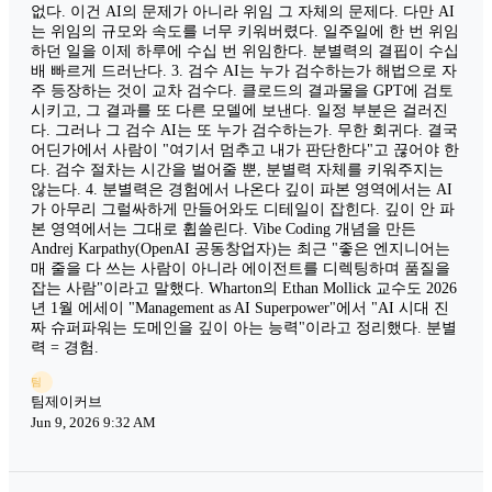
없다. 이건 AI의 문제가 아니라 위임 그 자체의 문제다. 다만 AI
는 위임의 규모와 속도를 너무 키워버렸다. 일주일에 한 번 위임
하던 일을 이제 하루에 수십 번 위임한다. 분별력의 결핍이 수십
배 빠르게 드러난다. 3. 검수 AI는 누가 검수하는가 해법으로 자
주 등장하는 것이 교차 검수다. 클로드의 결과물을 GPT에 검토
시키고, 그 결과를 또 다른 모델에 보낸다. 일정 부분은 걸러진
다. 그러나 그 검수 AI는 또 누가 검수하는가. 무한 회귀다. 결국
어딘가에서 사람이 "여기서 멈추고 내가 판단한다"고 끊어야 한
다. 검수 절차는 시간을 벌어줄 뿐, 분별력 자체를 키워주지는
않는다. 4. 분별력은 경험에서 나온다 깊이 파본 영역에서는 AI
가 아무리 그럴싸하게 만들어와도 디테일이 잡힌다. 깊이 안 파
본 영역에서는 그대로 휩쓸린다. Vibe Coding 개념을 만든
Andrej Karpathy(OpenAI 공동창업자)는 최근 "좋은 엔지니어는
매 줄을 다 쓰는 사람이 아니라 에이전트를 디렉팅하며 품질을
잡는 사람"이라고 말했다. Wharton의 Ethan Mollick 교수도 2026
년 1월 에세이 "Management as AI Superpower"에서 "AI 시대 진
짜 슈퍼파워는 도메인을 깊이 아는 능력"이라고 정리했다. 분별
력 = 경험.
팀
팀제이커브
Jun 9, 2026 9:32 AM