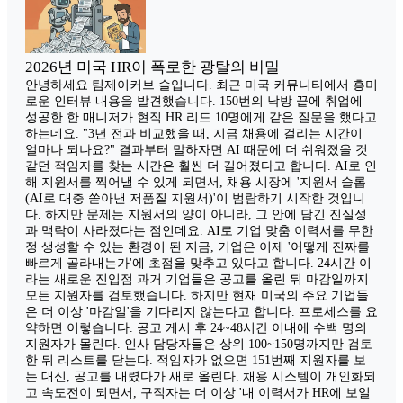
2026년 미국 HR이 폭로한 광탈의 비밀
안녕하세요 팀제이커브 슬입니다. 최근 미국 커뮤니티에서 흥미
로운 인터뷰 내용을 발견했습니다. 150번의 낙방 끝에 취업에
성공한 한 매니저가 현직 HR 리드 10명에게 같은 질문을 했다고
하는데요. "3년 전과 비교했을 때, 지금 채용에 걸리는 시간이
얼마나 되나요?" 결과부터 말하자면 AI 때문에 더 쉬워졌을 것
같던 적임자를 찾는 시간은 훨씬 더 길어졌다고 합니다. AI로 인
해 지원서를 찍어낼 수 있게 되면서, 채용 시장에 '지원서 슬롭
(AI로 대충 쏟아낸 저품질 지원서)'이 범람하기 시작한 것입니
다. 하지만 문제는 지원서의 양이 아니라, 그 안에 담긴 진실성
과 맥락이 사라졌다는 점인데요. AI로 기업 맞춤 이력서를 무한
정 생성할 수 있는 환경이 된 지금, 기업은 이제 '어떻게 진짜를
빠르게 골라내는가'에 초점을 맞추고 있다고 합니다. 24시간 이
라는 새로운 진입점 과거 기업들은 공고를 올린 뒤 마감일까지
모든 지원자를 검토했습니다. 하지만 현재 미국의 주요 기업들
은 더 이상 '마감일'을 기다리지 않는다고 합니다. 프로세스를 요
약하면 이렇습니다. 공고 게시 후 24~48시간 이내에 수백 명의
지원자가 몰린다. 인사 담당자들은 상위 100~150명까지만 검토
한 뒤 리스트를 닫는다. 적임자가 없으면 151번째 지원자를 보
는 대신, 공고를 내렸다가 새로 올린다. 채용 시스템이 개인화되
고 속도전이 되면서, 구직자는 더 이상 '내 이력서가 HR에 보일