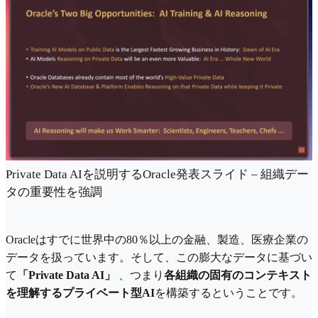
Private Data AIを説明するOracle発表スライド – 組織デー
タの重要性を強調
Oracleはすでに世界中の80％以上の金融、製造、医療企業の
データを扱っています。そして、この膨大なデータに基づい
て
「Private Data AI」
、つまり
各組織の固有のコンテキスト
を理解するプライベート型AI
を構築するということです。