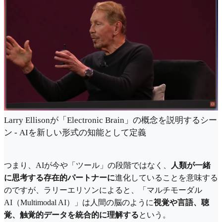
Larry Ellisonが「Electronic Brain」の概念を説明するシー
ン - AIを新しい形式の知能として定義
つまり、AIが今や「ツール」の段階ではなく、
人類が一緒
に思考する存在的パートナーに
進化していることを意味する
のですが、ラリーエリソンによると、「マルチモーダル
AI（Multimodal AI）」は人間の脳のように
視覚や言語、聴
覚、触覚的データを統合的に理解する
という。