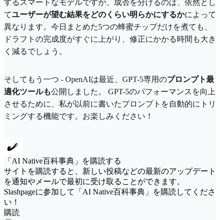
するスマートなモデルですが、成否を分けるのは、依然とし
て
ユーザーが望む結果をどのくらい明らかにするか
によって
異なります。今日まとめた5つの蜂蜜チップだけを煮ても、
ドラフトの完成度がすぐに上がり、修正にかかる時間も大き
く減るでしょう。
そしてもう一つ - OpenAIは最近、GPT-5専用の
プロンプト最
適化ツールも
公開しました。 GPT-5のパフォーマンスを向上
させるために、私が以前に書いたプロンプトを自動的にトリ
ミングする機能です。お楽しみください！
「AI Native百科事典」を購読する
サイトを購読すると、新しい投稿などの最新のアップデート
を通知やメールで最初に受け取ることができます。
Slashpageに参加して「AI Native百科事典」を購読してくださ
い！
購読