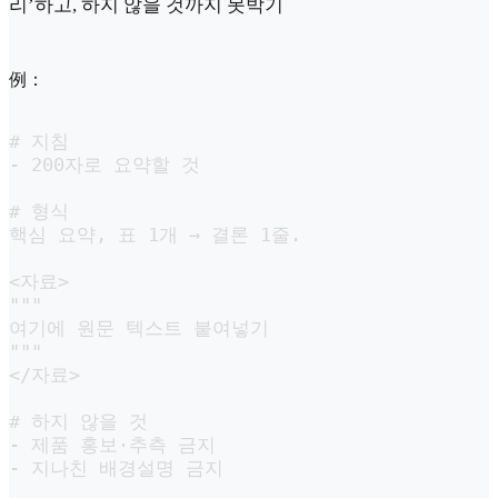
리’하고, 하지 않을 것까지 못박기
例：
# 지침

- 200자로 요약할 것

# 형식

핵심 요약, 표 1개 → 결론 1줄.

<자료>

"""

여기에 원문 텍스트 붙여넣기

"""

</자료>

# 하지 않을 것

- 제품 홍보·추측 금지

- 지나친 배경설명 금지