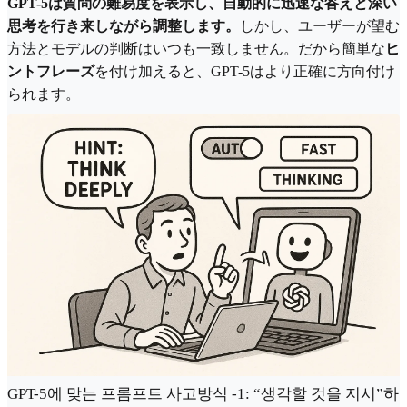
GPT-5は質問の難易度を表示し、自動的に迅速な答えと深い
思考を行き来しながら調整します。
しかし、ユーザーが望む
方法とモデルの判断はいつも一致しません。だから簡単な
ヒ
ントフレーズ
を付け加えると、GPT-5はより正確に方向付け
られます。
GPT-5에 맞는 프롬프트 사고방식 -1: “생각할 것을 지시”하