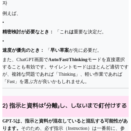
자
例えば、
•
精密検討が必要なとき：
「これ
は
重要な決定だ。
•
速度が優先のとき：
「
早い草案
が先に必要だ。
また、ChatGPT画面で
Auto/Fast/Thinking
モードを直接選択
することも有効です。サイレントモードはほとんど適切です
が、複雑な問題であれば「Thinking」、軽い作業であれば
「Fast」を選ぶ方が良いかもしれません。
2) 指示と資料は「分離」し、しないまで釘付けする
GPT-5は、指示と資料が混在していると混乱する可能性があ
ります。
そのため、必ず指示（Instruction）は一番前に、参