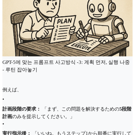
GPT-5에 맞는 프롬프트 사고방식 -3: 계획 먼저, 실행 나중
- 루틴 잡아놓기
例えば、
•
計画段階の要求：
「まず、この問題を解決するための
5段階
計画
のみを提示してください。」
•
実行指示後：
「いいね。もうステップ1から順番に実行して