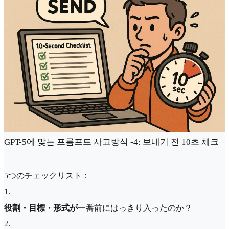
GPT-5에 맞는 프롬프트 사고방식 -4: 보내기 전 10초 체크
5つのチェックリスト：
1
.
役割・目標・形式が
一番前にはっきり入ったのか？
2
.