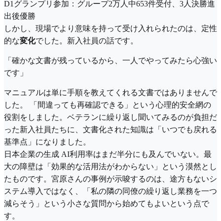
D1グランプリ参加：グループ2万人中653件受付、3人決勝進
出後優勝
しかし、現場でより意味を持って受け入れられたのは、定性
的な
変化
でした。新入社員の話です。
「確かな文書が残っているから、一人でやってみたら心強い
です」
マニュアルは単に手順を教えてくれる文書ではありませんで
した。 「間違っても再確認できる」という心理的安全網の
役割をしました。ベテランに繰り返し聞いてみるのが負担だ
った新入社員たちに、文書化された知識は「いつでも戻れる
基準点」になりました。
日本企業の生成 AI利用率はまだ半分にも及んでいない。最
大の障壁は「効果的な活用法がわからない」という漠然とし
たものです。宮原さんの事例が示唆するのは、途方もないシ
ステム導入ではなく、「私の隣の同僚の繰り返し業務を一つ
減らそう」という小さな質問から始めてもよいという点で
す。