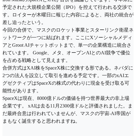
予定された大規模企業公開（IPO）を控えて行われる交渉で
す。ロイターが木曜日に報じた内容によると、両社の統合が
差し迫ったという。
今回の合併で、マスクのロケット事業とスターリンク衛星ネ
ットワークが一つに結ばれます。ここにXソーシャルメディ
アとGroot AIチャットボットまで、単一の企業構造に統合さ
れています。 Google、メタ、オープンAIとのAI競争で優位
を占める戦略として見えます。
合併方式はXAI株をSpaceX株に交換する形である。ネバダに
2つの法人を設立して取引を進める予定です。一部のxAIエ
グゼクティブはSpaceXの株式の代わりに現金を受け取る可
能性があります。
SpaceXは現在、8000億ドルの価値を持つ世界最大の非上場
企業です。 xAIは去る11月2300億ドルと評価されました。ま
だ最終合意は行われていませんが、マスクの宇宙-AI帝国が
まもなく誕生すると思われますね。