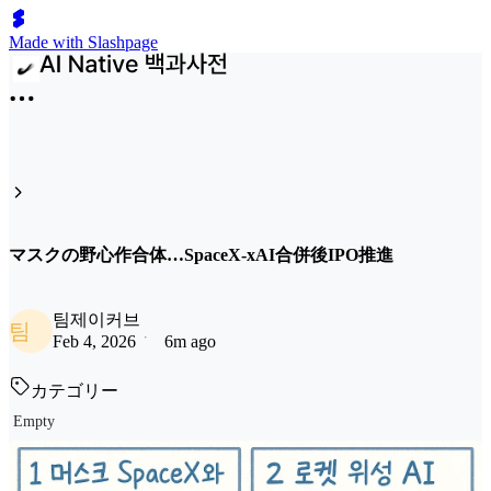
Made with Slashpage
マスクの野心作合体…SpaceX-xAI合併後IPO推進
팀제이커브
팀
Feb 4, 2026
6m ago
カテゴリー
Empty