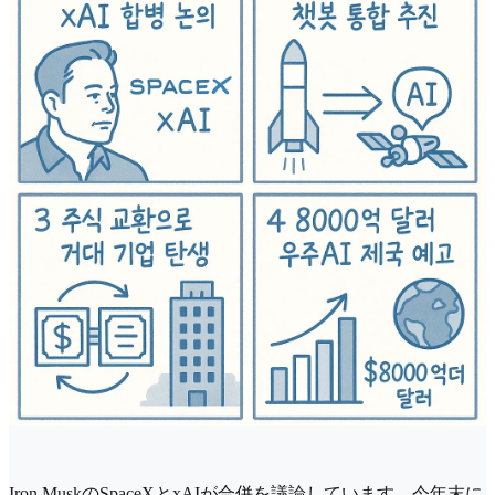
Iron MuskのSpaceXとxAIが合併を議論しています。今年末に