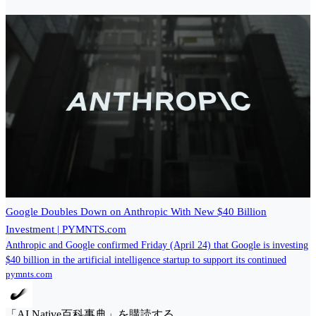
Google Doubles Down on Anthropic With New $40 Billion
Investment | PYMNTS.com
Anthropic and Google confirmed Friday (April 24) that Google is investing
$40 billion in the artificial intelligence startup to support its continued
pymnts.com
「AI Native百科事典」を購読する