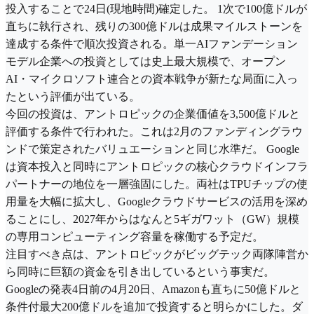
投入することで24日(現地時間)確定した。 1次で100億ドルが
直ちに執行され、残りの300億ドルは成果マイルストーンを
達成する条件で順次投資される。単一AIファンデーション
モデル企業への投資としては史上最大規模で、オープン
AI・マイクロソフト連合との資本戦争が新たな局面に入っ
たという評価が出ている。
今回の投資は、アントロピックの企業価値を3,500億ドルと
評価する条件で行われた。これは2月のファンディングラウ
ンドで策定されたバリュエーションと同じ水準だ。 Google
は資本投入と同時にアントロピックの核心クラウドインフラ
パートナーの地位を一層強固にした。両社はTPUチップの使
用量を大幅に拡大し、Googleクラウドサービスの活用を深め
ることにし、2027年からはなんと5ギガワット（GW）規模
の専用コンピューティング容量を稼働する予定だ。
注目すべき点は、アントロピックがビッグテック両隊陣営か
ら同時に巨額の資金を引き出しているという事実だ。
Googleの発表4日前の4月20日、Amazonも直ちに50億ドルと
条件付最大200億ドルを追加で投資すると明らかにした。ダ