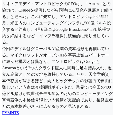
リオ・アモデイ・アントロピックのCEOは、「Amazonとの
協力は、Claudeを提供しながら同時にAI研究を進展させ続け
る」と述べた。これに先立ち、アントロピックは2025年11
月、米国内のコンピューティングインフラに500億ドルを投
入すると約束し、4月6日にはGoogle-BroadcomとTPU拡張契
約を締結するなど、インフラ確保に積極的に乗り出してい
る。
今回のディルはグローバルAI産業の資本地形を再描いてい
る。マイクロソフトがオープンAIを事実上独占パートナー
に結んだ構図とは異なり、アントロピックはGoogleと
Amazonという2つのクラウド巨人に同時に足を踏み入れ、独
立AI企業としての立地を維持している。ただ、天文学的資
本依存度が深まるほど、両大ビッグテックの影響力で自由に
難しいという点は今後観戦ポイントだ。業界では今回の400
億ドル賭けが次世代モデル学習のためのコンピューティング
軍備競争の本格信号弾という解釈が支配的であり、後発走者
との資本格差がさらに広がるものと見込まれる。
PYMNTS