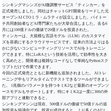
シンキングマシンズがAI微調整サービス「ティンカー」を
正式発売しました。同社はチャットGPT開発をリードした元
オープンAI CTOミラ・ムラティが設立しました。パイトー
チ共同創始者などAI専門家たちが大挙合流しました。去る6
月には100億ドルの価値で20億ドルを投資された。
ティンカーは、大規模な言語モデル（LLM）のカスタマイ
ズを容易にするクラウドサービスです。従来の方法よりはる
かに少ないコンピューティングリソースでAIをトレーニン
グできます。特にLoRAという技術を活用して効率性を大き
く高めたと。開発者は複雑なコードなしで単純なPythonスク
リプトだけで作業できます。
今回の正式発売とともに新機能も追加されました。 AIトレ
ーニング中もリアルタイムでテストできるツールができまし
た。 1兆個のパラメータを持つキミK2など最新のオープンソ
ースモデルもサポートします。特にキミK2は一度に300の外
部アプリと連動できると。
シンキングマシンは現在、500億ドルの価値で50億ドルの追
加投資を協議中です。投資が成功すると、より多くのAIツ