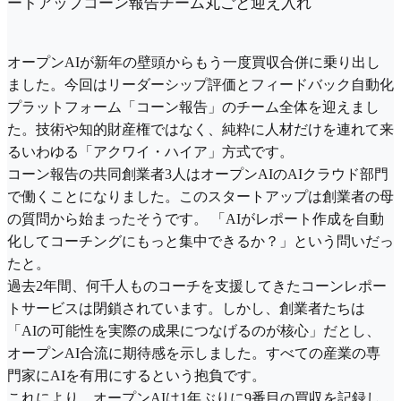
ートアップコーン報告チーム丸ごと迎え入れ
オープンAIが新年の壁頭からもう一度買収合併に乗り出し
ました。今回はリーダーシップ評価とフィードバック自動化
プラットフォーム「コーン報告」のチーム全体を迎えまし
た。技術や知的財産権ではなく、純粋に人材だけを連れて来
るいわゆる「アクワイ・ハイア」方式です。
コーン報告の共同創業者3人はオープンAIのAIクラウド部門
で働くことになりました。このスタートアップは創業者の母
の質問から始まったそうです。 「AIがレポート作成を自動
化してコーチングにもっと集中できるか？」という問いだっ
たと。
過去2年間、何千人ものコーチを支援してきたコーンレポー
トサービスは閉鎖されています。しかし、創業者たちは
「AIの可能性を実際の成果につなげるのが核心」だとし、
オープンAI合流に期待感を示しました。すべての産業の専
門家にAIを有用にするという抱負です。
これにより、オープンAIは1年ぶりに9番目の買収を記録し