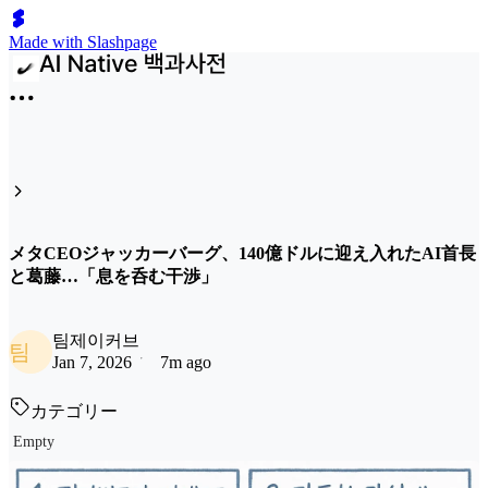
Made with Slashpage
メタCEOジャッカーバーグ、140億ドルに迎え入れたAI首長
と葛藤…「息を呑む干渉」
팀제이커브
팀
Jan 7, 2026
7m ago
カテゴリー
Empty