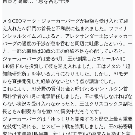
首長と葛藤…「息を呑む干渉」
メタCEOマーク・ジャーカーバーグが巨額を受け入れて迎
え入れたAI部門の首長と不和説に包まれました。ファイナ
ンシャルタイムズによると、アレクサンダー王はジャッカー
バーグの過度の干渉が息を呑むと周辺に吐露したという。一
方、一部の職員は28歳の王の経験不足を心配していると。
ジャーカーバーグは去る6月、王が創業したスケールAIに
140億ドルを投資して彼を迎え入れました。王はメタの「超
知能研究所」を率いるようになりました。しかし、AIモデ
ルを直接開発した経験がないという点が議論でした。
これにより、AI分野の貸付け金と呼ばれるヤン・ルクン首
席科学者が11月に電撃辞任しました。王に報告しなければな
らない状況を受け入れなかったと。王はクリスコックス副社
長ともAI開発方向を置いて衝突中だそうです。
ジャーカーバーグは「ゆっくりと開発すると歴史上最も重要
な技術で遅れる」とスピード戦を強調しました。王の秘密研
究所は来年第1四半期、新しいAIモデルの発売を目指すと言