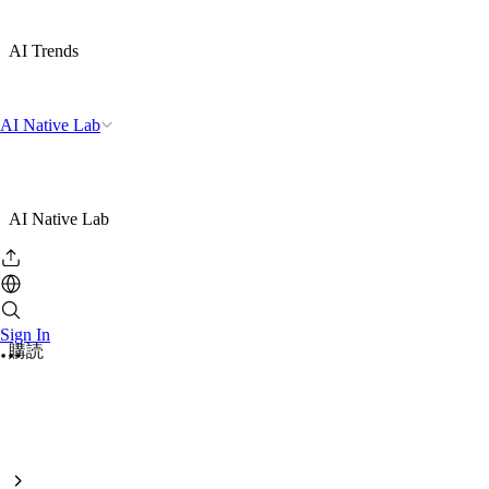
AI Trends
AI Native Lab
AI Native Lab
Sign In
購読