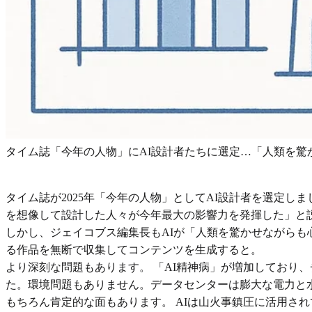
タイム誌「今年の人物」にAI設計者たちに選定…「​​人類を
タイム誌が2025年「今年の人物」としてAI設計者を選定
を想像して設計した人々が今年最大の影響力を発揮した」と
しかし、ジェイコブス編集長もAIが「人類を驚かせながらも
る作品を無断で収集してコンテンツを生成すると。
より深刻な問題もあります。 「AI精神病」が増加しており
た。環境問題もありません。データセンターは膨大な電力と
もちろん肯定的な面もあります。 AIは山火事鎮圧に活用さ