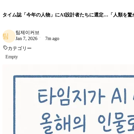
タイム誌「今年の人物」にAI設計者たちに選定…「​​人類を
팀제이커브
팀
Jan 7, 2026
7m ago
カテゴリー
Empty