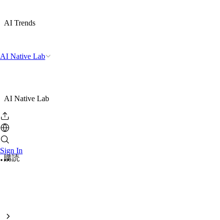
AI Trends
AI Native Lab
AI Native Lab
Sign In
購読