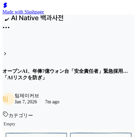
Made with Slashpage
オープンAI、年俸7億ウォン台「安全責任者」緊急採用…
「AIリスクを防ぎ」
팀제이커브
팀
Jan 7, 2026
7m ago
カテゴリー
Empty