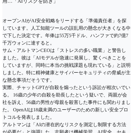
用…「AIリスクを防ぎ」
オープンAIがAI安全戦略をリードする「準備責任者」を探
しています。人工知能ツールの誤乱用の懸念が大きくなる中
で下した決定です。年俸は55万5千ドル、ハンファで約7億7
千万ウォンに達すると。
サム・アルトマンCEOは「ストレスの多い職業」と警告し
ました。彼は「AIモデルが急速に発展し、驚くべきことを
していますが、同時に本当の挑戦課題も現れている」と説明
しました。特に精神健康とサイバーセキュリティの脅威が主
な懸念事項だそうです。
実際、チャットGPTが自殺を煽ったという訴訟が相次いでい
る。 16歳の少年の自殺を助長したという疑いで、両親が会
社を訴え、56歳の男性が母親を殺害した事件にも関わりまし
た。 OpenAIは18歳未満のユーザーのための新しい安全プロ
トコルを発表しました。
アルトマンは「AIの潜在的なリスクを測定し制限する方法
が必要だ」と強調した。志願者は機械学習、AI安全、セキ