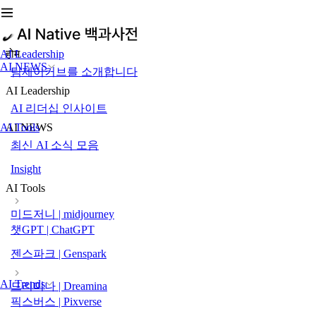
AI Leadership
होम
AI NEWS
팀제이커브를 소개합니다
AI Leadership
AI 리더십 인사이트
AI Tools
AI NEWS
최신 AI 소식 모음
Insight
AI Tools
미드저니 | midjourney
챗GPT | ChatGPT
젠스파크 | Genspark
AI Trends
드리미나 | Dreamina
픽스버스 | Pixverse