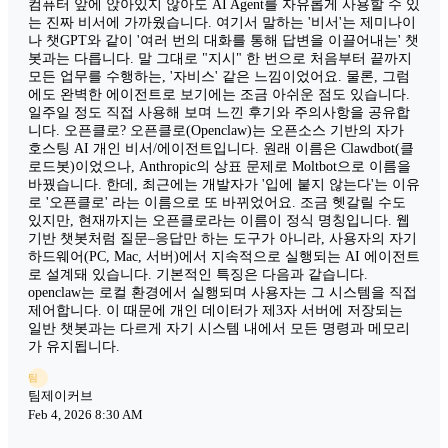
컴퓨터 앞에 앉아있지 않아도 AI Agent를 자유롭게 사용할 수 있
는 진짜 비서에 가까웠습니다. 여기서 말하는 '비서'는 제미나이
나 챗GPT와 같이 '여러 번의 대화를 통해 답변을 이끌어내는' 챗
봇과는 다릅니다. 말 그대로 "지시" 한 번으로 처음부터 끝까지
모든 업무를 수행하는, '자비스' 같은 느낌이었어요. 물론, 그럼
에도 완벽한 에이전트로 보기에는 조금 아쉬운 점도 있습니다.
일주일 정도 직접 사용해 보며 느낀 후기와 주의사항을 공유합
니다. 오픈클로? 오픈클로(Openclaw)는 오픈소스 기반의 자가
호스팅 AI 개인 비서/에이전트입니다. 원래 이름은 Clawdbot(클
로드봇)이었으나, Anthropic의 상표 문제로 Moltbot으로 이름을
바꿨습니다. 한데, 최근에는 개발자가 '입에 붙지 않는다'는 이유
로 '오픈클로' 라는 이름으로 또 바뀌었어요. 조금 헷갈릴 수도
있지만, 현재까지는 오픈클로라는 이름이 정식 명칭입니다. 웹
기반 챗봇처럼 질문–응답만 하는 도구가 아니라, 사용자의 자기
하드웨어(PC, Mac, 서버)에서 지속적으로 실행되는 AI 에이전트
로 설계돼 있습니다. 기본적인 특징은 다음과 같습니다.
openclaw는 로컬 환경에서 실행되며 사용자는 그 시스템을 직접
제어합니다. 이 때문에 개인 데이터가 제3자 서버에 저장되는
일반 챗봇과는 다르게 자기 시스템 내에서 모든 명령과 메모리
가 유지됩니다.
팀
팀제이커브
Feb 4, 2026 8:30 AM