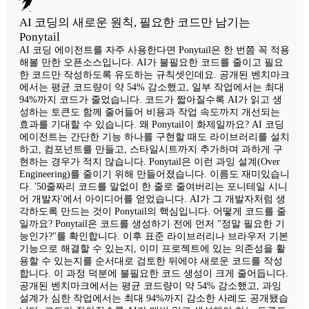
AI 코딩의 새로운 원칙, 필요한 코드만 남기는
Ponytail
AI 코딩 에이전트를 자주 사용한다면 Ponytail은 한 번쯤 꼭 적용
해볼 만한 오픈소스입니다. AI가 불필요한 코드를 줄이고 필요
한 코드만 작성하도록 유도하는 규칙셋인데요. 공개된 벤치마크
에서는 평균 코드량이 약 54% 감소했고, 일부 작업에서는 최대
94%까지 코드가 줄었습니다. 코드가 짧아질수록 AI가 읽고 생
성하는 토큰도 함께 줄어들어 비용과 작업 속도까지 개선되는
효과를 기대할 수 있습니다. 왜 Ponytail이 화제일까요? AI 코딩
에이전트는 간단한 기능 하나를 구현할 때도 라이브러리를 설치
하고, 컴포넌트를 만들고, 스타일시트까지 추가하며 과하게 구
현하는 경우가 적지 않습니다. Ponytail은 이런 과잉 설계(Over
Engineering)를 줄이기 위해 만들어졌습니다. 이름도 재미있습니
다. '50줄짜리 코드를 말없이 한 줄로 줄여버리는 포니테일 시니
어 개발자'에서 아이디어를 얻었습니다. AI가 그 개발자처럼 생
각하도록 만드는 것이 Ponytail의 핵심입니다. 어떻게 코드를 줄
일까요? Ponytail은 코드를 생성하기 전에 먼저 "정말 필요한 기
능인가?"를 확인합니다. 이후 표준 라이브러리나 브라우저 기본
기능으로 해결할 수 있는지, 이미 프로젝트에 있는 의존성을 활
용할 수 있는지를 순서대로 검토한 뒤에야 새로운 코드를 작성
합니다. 이 과정 덕분에 불필요한 코드 생성이 크게 줄어듭니다.
공개된 벤치마크에서는 평균 코드량이 약 54% 감소했고, 과잉
설계가 심한 작업에서는 최대 94%까지 감소한 사례도 공개됐습