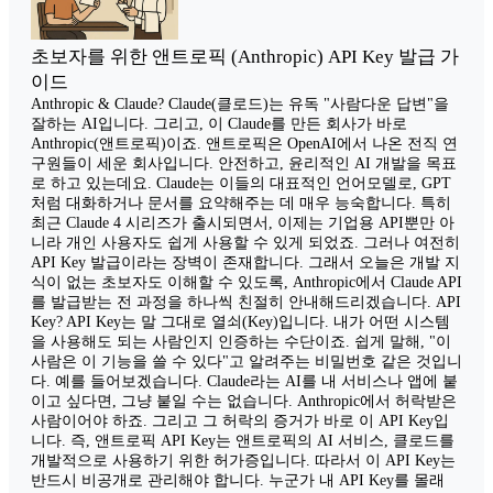
초보자를 위한 앤트로픽 (Anthropic) API Key 발급 가
이드
Anthropic & Claude? Claude(클로드)는 유독 "사람다운 답변"을
잘하는 AI입니다. 그리고, 이 Claude를 만든 회사가 바로
Anthropic(앤트로픽)이죠. 앤트로픽은 OpenAI에서 나온 전직 연
구원들이 세운 회사입니다. 안전하고, 윤리적인 AI 개발을 목표
로 하고 있는데요. Claude는 이들의 대표적인 언어모델로, GPT
처럼 대화하거나 문서를 요약해주는 데 매우 능숙합니다. 특히
최근 Claude 4 시리즈가 출시되면서, 이제는 기업용 API뿐만 아
니라 개인 사용자도 쉽게 사용할 수 있게 되었죠. 그러나 여전히
API Key 발급이라는 장벽이 존재합니다. 그래서 오늘은 개발 지
식이 없는 초보자도 이해할 수 있도록, Anthropic에서 Claude API
를 발급받는 전 과정을 하나씩 친절히 안내해드리겠습니다. API
Key? API Key는 말 그대로 열쇠(Key)입니다. 내가 어떤 시스템
을 사용해도 되는 사람인지 인증하는 수단이죠. 쉽게 말해, "이
사람은 이 기능을 쓸 수 있다"고 알려주는 비밀번호 같은 것입니
다. 예를 들어보겠습니다. Claude라는 AI를 내 서비스나 앱에 붙
이고 싶다면, 그냥 붙일 수는 없습니다. Anthropic에서 허락받은
사람이어야 하죠. 그리고 그 허락의 증거가 바로 이 API Key입
니다. 즉, 앤트로픽 API Key는 앤트로픽의 AI 서비스, 클로드를
개발적으로 사용하기 위한 허가증입니다. 따라서 이 API Key는
반드시 비공개로 관리해야 합니다. 누군가 내 API Key를 몰래