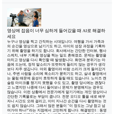
영상에 잡음이 너무 심하게 들어갔을 때 AI로 해결하
세요
누구나 영상을 찍고 간직하는 시대입니다. 여행을 가서 가족과
의 순간을 영상으로 남기기도 하고, 아이의 성장 과정을 기록하
기 위해 촬영을 하기도 합니다. 회사에서는 간단한 인터뷰, 행사
스케치, 내부 기록용 영상을 찍는 일도 흔해졌죠. 문제는 촬영을
마치고 영상을 다시 확인할 때 발생합니다. 화면과 분위기는 마
음에 드는데, 정작 말소리가 또렷하게 들리지 않는 경우가 생각
보다 자주 생깁니다. 야외 촬영이라 바람 소리가 크게 들어갔거
나, 주변 사람들 소리에 목소리가 묻히기도 하고, 실내 촬영에서
는 울림 때문에 음성이 흐릿하게 들릴 때도 있습니다. 노이즈 캔
슬링 마이크를 챙기지 못했을 수도 있고, 촬영 당시에는 괜찮다
고 느꼈지만 나중에 다시 들어보니 문제가 분명해지는 경우도
많습니다. 이런 상황에서 전문가에게 맡기기에는 개인 영상이나
간단한 기록물로는 부담이 큽니다. 전문 오디오 툴을 새로 배우
자니 시간도 오래 걸리고, 이미 지나간 순간을 다시 촬영하는 것
도 쉽지 않습니다. 그래서 많은 분들이 "이 정도는 그냥 참고 넘
어가야 하나?"라는 지점에서 고민하게 됩니다. 해결방안1 : 동영