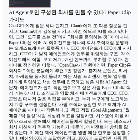
AI Agent로만 구성된 회사를 만들 수 있다? Paper Clip
가이드
ChatGPT에게 질문 하나 던지고, Claude에게 또 다른 질문을 던
지고, Gemini에게 검색을 시키고. 이런 식으로 AI를 쓰고 있다
면, 그건 "도구를 쓰는 것"이지 "회사를 운영하는 것"이 아니다.
Paper Clip은 여러 AI 에이전트를 하나의 회사 조직처럼 운영하
는 오케스트레이션 플랫폼이다. CEO 에이전트가 CTO에게 지시
하고, CTO가 개발자 에이전트에게 업무를 위임하는 구조. 각 에
이전트에게 직함, 보고 체계, 예산 한도까지 부여할 수 있다. 한
마디로 정리하면 이렇다. "OpenClaw가 직원이라면, Paper Clip은
회사다." 이런 분들에게 추천 1인 창업가: 혼자서 콘텐츠, 리서
치, 마케팅을 동시에 돌려야 하는 사람 프리랜서: 반복 업무를
AI에게 위임하고 핵심 업무에 집중하고 싶은 사람 AI Agent 입
문자: 에이전트가 뭔지 직접 만져보고 싶은 사람 Paper Clip의 핵
심 기능 6가지 1. 조직도와 역할 체계 에이전트에게 CEO, CTO,
콘텐츠 매니저 같은 직함을 부여하고, 누가 누구에게 보고하는
지 계층 구조를 설정한다. 사람 조직과 동일한 보고 체계가 AI
에이전트 사이에서 작동한다. 2. 목표 정렬 (Goal Alignment) "월
매출 1억 달성"처럼 최상위 목표를 설정하면, 시스템이 이를 하
위 태스크로 분해해서 에이전트들에게 할당한다. 모든 태스크가
회사 미션까지 역추적 가능하기 때문에, 에이전트가 방향을 잃
지 않는다. 3. 예산 제어 에이전트별 월별 예산 한도를 설정할 수
있다. 예산의 80%에 도달하면 경고, 100%에 도달하면 자동 중