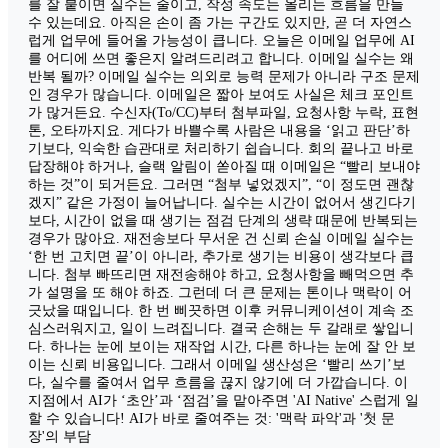
를 잘 붙이면 실수는 줄이고, 작성 속도는 올리는 흐름을 만들
수 있는데요. 아직은 손이 좀 가는 구간도 있지만, 곧 더 자연스
럽게 업무에 들어올 가능성이 큽니다. 오늘은 이메일 업무에 AI
를 어디에 쓰면 좋은지 알려드리려고 합니다. 이메일 실수는 왜
반복 될까? 이메일 실수는 의외로 능력 문제가 아니라 구조 문제
인 경우가 많습니다. 이메일은 짧아 보여도 사실은 체크 포인트
가 많거든요. 수신자(To/CC)부터 첨부파일, 요청사항 누락, 표현
톤, 오타까지요. 게다가 바쁠수록 사람은 내용을 ‘읽고 판단’하
기보다, 익숙한 습관대로 처리하기 쉽습니다. 회의 끝나고 바로
답장해야 하거나, 슬랙 알림이 쏟아질 때 이메일은 “빨리 보내야
하는 것”이 되거든요. 그러면 “첨부 넣었겠지”, “이 정도면 괜찮
겠지” 같은 가정이 늘어납니다. 실수는 시간이 없어서 생긴다기
보다, 시간이 없을 때 생기는 점검 단계의 생략 때문에 반복되는
경우가 많아요. 재전송보다 무서운 건 신뢰 손실 이메일 실수는
‘한 번 고치면 끝’이 아니라, 추가로 생기는 비용이 생각보다 큽
니다. 첨부 빠뜨리면 재전송해야 하고, 요청사항을 빼먹으면 추
가 설명을 또 해야 하죠. 그런데 더 큰 문제는 톤이나 맥락이 어
긋났을 때입니다. 한 번 삐끗하면 이후 커뮤니케이션이 계속 조
심스러워지고, 일이 느려집니다. 결국 손해는 두 갈래로 쌓입니
다. 하나는 눈에 보이는 재작업 시간, 다른 하나는 눈에 잘 안 보
이는 신뢰 비용입니다. 그래서 이메일 생산성은 ‘빨리 쓰기’보
다, 실수를 줄여서 업무 흐름을 끊지 않기에 더 가깝습니다. 이
지점에서 AI가 ‘초안’과 ‘점검’을 맡아주면 'AI Native' 스럽게 일
할 수 있습니다! AI가 바로 줄여주는 것: '맥락 파악'과 '첫 문
장'의 부담