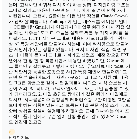
는데, 고객사만 바꿔서 다시 짜야 하는 상황. 디자인이랑 구조는
그대로 살리고 내용만 바꾸면 되는데, 이게 또 손이 엄청 가기
마련입니다. 그런데, 요즘에는 이런 반복 작업을 Claude Cowork
가 진짜 잘 해줍니다. Anthropic이 만든 데스크톱 에이전트인데,
내 PC 폴더랑 Gmail까지 연결돼서 "내 업무 환경 안에서 직접 일
을 대신 해주는" 도구죠. 오늘은 실제로 써본 두 가지 사례를 풀
어볼게요. 1. PPT 서식은 그대로, 내용만 새로 H그룹 임직원 대
상 AI 특강 제안서를 만들어야 하는데, 이미 타사용으로 만들어
둔 제안서가 있는 상황이었습니다. 표지 디자인, 색감, 섹션 구
조 다 마음에 들어서 그대로 가져가고 싶었죠. 예전 같으면 PPT
열어서 한 장 한 장 복붙하면서 내용만 바꿨겠지만, Cowork에
그 폴더만 연결해두고 이렇게 시켰어요. "참고자료 대상으로, 기
존 제안서랑 동일한 포맷으로 2시간 특강 제안서 만들어줘" 그
러면 원본 슬라이드의 디자인과 구조는 그대로 유지한 채, 내용
만 H그룹 맞춤으로 갈아끼운 결과물이 나와요. 서식 손보는 시
간이 거의 0이 되니까, 고객사 인사이트 짜는 데만 집중할 수 있
게 되더라고요. 2. 메일 초안도 짬때리기 같은 원리가 메일에도
먹혀요. 하나금융지주 팀장님께 레퍼런스랑 보안 마킹된 교안을
보내야 하는 상황이었는데요. 보통은 메일 본문 직접 쓰거나, AI
한테 상황을 일일이 설명해야 하잖아요. 근데 Cowork는 이미 프
로젝트 폴더 안에서 무슨 일이 진행 중인지 알고 있어요. Gmail
도 연결돼 있고요.
팀
팀제이커브