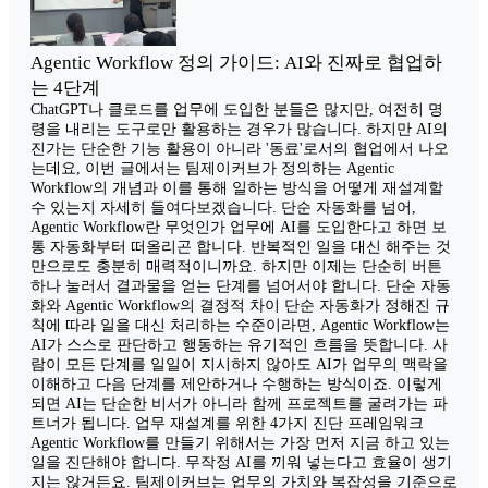
Agentic Workflow 정의 가이드: AI와 진짜로 협업하
는 4단계
ChatGPT나 클로드를 업무에 도입한 분들은 많지만, 여전히 명
령을 내리는 도구로만 활용하는 경우가 많습니다. 하지만 AI의
진가는 단순한 기능 활용이 아니라 '동료'로서의 협업에서 나오
는데요, 이번 글에서는 팀제이커브가 정의하는 Agentic
Workflow의 개념과 이를 통해 일하는 방식을 어떻게 재설계할
수 있는지 자세히 들여다보겠습니다. 단순 자동화를 넘어,
Agentic Workflow란 무엇인가 업무에 AI를 도입한다고 하면 보
통 자동화부터 떠올리곤 합니다. 반복적인 일을 대신 해주는 것
만으로도 충분히 매력적이니까요. 하지만 이제는 단순히 버튼
하나 눌러서 결과물을 얻는 단계를 넘어서야 합니다. 단순 자동
화와 Agentic Workflow의 결정적 차이 단순 자동화가 정해진 규
칙에 따라 일을 대신 처리하는 수준이라면, Agentic Workflow는
AI가 스스로 판단하고 행동하는 유기적인 흐름을 뜻합니다. 사
람이 모든 단계를 일일이 지시하지 않아도 AI가 업무의 맥락을
이해하고 다음 단계를 제안하거나 수행하는 방식이죠. 이렇게
되면 AI는 단순한 비서가 아니라 함께 프로젝트를 굴려가는 파
트너가 됩니다. 업무 재설계를 위한 4가지 진단 프레임워크
Agentic Workflow를 만들기 위해서는 가장 먼저 지금 하고 있는
일을 진단해야 합니다. 무작정 AI를 끼워 넣는다고 효율이 생기
지는 않거든요. 팀제이커브는 업무의 가치와 복잡성을 기준으로