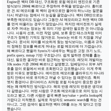
Engine은 벡터 DB 대신, 구조화된 로컬 메모리 엔진으로 기존
방식보다 280배 빠르다고 주장하며 주목을 받았습니다. 흥미로
운 건 AI 메모리를 꼭 벡터 검색으로만 풀어야 하느냐는 질문을
다시 꺼냈다는 점에서 더 눈길을 끌었습니다. 벡터 DB만으로는
부족한 메모리도 있습니다 그동안 AI 메모리라고 하면 벡터 DB
를 먼저 떠올리는 경우가 많았습니다. 하지만 에이전트가 실제
로 자주 꺼내는 정보는 꼭 의미 기반 검색만 필요한 건 아니었습
니다. 사용자 선호, 이전 작업 상태, 보류 중인 태스크처럼 이미
구조가 정해진 기억도 많거든요. Synrix는 바로 이 지점을 겨냥
합니다. 문서의 의미를 비슷하게 찾는 방식보다는, 이름과 규칙
이 정해진 정보를 빠르게 꺼내는 로컬 메모리에 더 가깝습니다.
왜 빠르다고 했을까 Synrix가 내세우는 핵심은 고정 크기 노드,
prefix query, mmap 기반 구조입니다. 쉽게 말하면 전체를 훑는
대신, 필요한 결과만 바로 접근하는 방식이죠. 레딧의 개발자는
10k nodes 기준 280배 빠르다고 설명했고, 임베딩이나 외부 API
호출 없이 로컬에서 바로 조회된다고 강조했습니다. 이게 주목
받은 이유도 분명합니다. 에이전트 메모리를 클라우드가 아니라
장치 안에서 바로 유지하고 꺼낼 수 있다는 점 때문이죠. 특히
엣지 환경이나 온디바이스 AI처럼 로컬 지속성이 중요한 경우
에는 꽤 매력적인 방식입니다. 해외 반응 레딧의 반응은 생각보
다 갈렸습니다. 어떤 사람은 구조화 메모리용으로 의미 있는 시
도라고 봤고, 다른 사람은 결국 빠른 key/value + prefix lookup에
가깝다고 지적했죠. 실제로 작성자도 semantic search를 하는 건
아니고, 그런 검색이 필요하면 벡터 DB를 쓰는 게 맞다고 인정
했습니다.