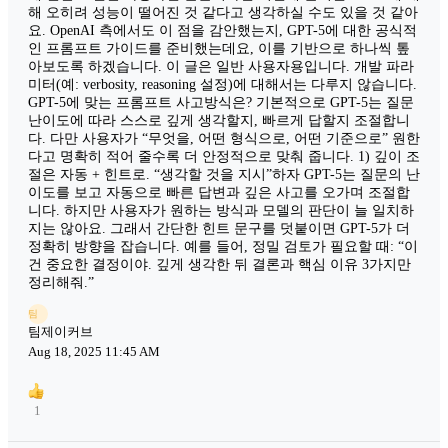
해 오히려 성능이 떨어진 것 같다고 생각하실 수도 있을 것 같아
요. OpenAI 측에서도 이 점을 감안했는지, GPT-5에 대한 공식적
인 프롬프트 가이드를 준비했는데요, 이를 기반으로 하나씩 톺
아보도록 하겠습니다. 이 글은 일반 사용자용입니다. 개발 파라
미터(예: verbosity, reasoning 설정)에 대해서는 다루지 않습니다.
GPT-5에 맞는 프롬프트 사고방식은? 기본적으로 GPT-5는 질문
난이도에 따라 스스로 깊게 생각할지, 빠르게 답할지 조절합니
다. 다만 사용자가 “무엇을, 어떤 형식으로, 어떤 기준으로” 원한
다고 명확히 적어 줄수록 더 안정적으로 맞춰 줍니다. 1) 깊이 조
절은 자동 + 힌트로. “생각할 것을 지시”하자 GPT-5는 질문의 난
이도를 보고 자동으로 빠른 답변과 깊은 사고를 오가며 조절합
니다. 하지만 사용자가 원하는 방식과 모델의 판단이 늘 일치하
지는 않아요. 그래서 간단한 힌트 문구를 덧붙이면 GPT-5가 더
정확히 방향을 잡습니다. 예를 들어, 정밀 검토가 필요할 때: “이
건 중요한 결정이야. 깊게 생각한 뒤 결론과 핵심 이유 3가지만
정리해줘.”
팀
팀제이커브
Aug 18, 2025 11:45 AM
1