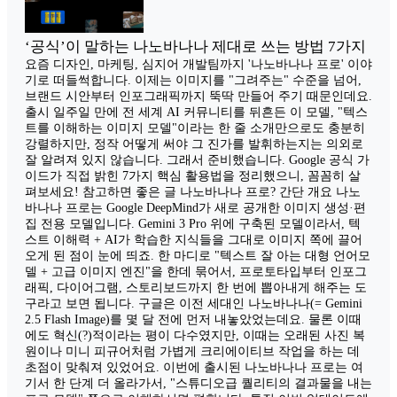
‘공식’이 말하는 나노바나나 제대로 쓰는 방법 7가지
요즘 디자인, 마케팅, 심지어 개발팀까지 '나노바나나 프로' 이야
기로 떠들썩합니다. 이제는 이미지를 "그려주는" 수준을 넘어,
브랜드 시안부터 인포그래픽까지 뚝딱 만들어 주기 때문인데요.
출시 일주일 만에 전 세계 AI 커뮤니티를 뒤흔든 이 모델, "텍스
트를 이해하는 이미지 모델"이라는 한 줄 소개만으로도 충분히
강렬하지만, 정작 어떻게 써야 그 진가를 발휘하는지는 의외로
잘 알려져 있지 않습니다. 그래서 준비했습니다. Google 공식 가
이드가 직접 밝힌 7가지 핵심 활용법을 정리했으니, 꼼꼼히 살
펴보세요! 참고하면 좋은 글 나노바나나 프로? 간단 개요 나노
바나나 프로는 Google DeepMind가 새로 공개한 이미지 생성·편
집 전용 모델입니다. Gemini 3 Pro 위에 구축된 모델이라서, 텍
스트 이해력 + AI가 학습한 지식들을 그대로 이미지 쪽에 끌어
오게 된 점이 눈에 띄죠. 한 마디로 "텍스트 잘 아는 대형 언어모
델 + 고급 이미지 엔진"을 한데 묶어서, 프로토타입부터 인포그
래픽, 다이어그램, 스토리보드까지 한 번에 뽑아내게 해주는 도
구라고 보면 됩니다. 구글은 이전 세대인 나노바나나(= Gemini
2.5 Flash Image)를 몇 달 전에 먼저 내놓았었는데요. 물론 이때
에도 혁신(?)적이라는 평이 다수였지만, 이때는 오래된 사진 복
원이나 미니 피규어처럼 가볍게 크리에이티브 작업을 하는 데
초점이 맞춰져 있었어요. 이번에 출시된 나노바나나 프로는 여
기서 한 단계 더 올라가서, "스튜디오급 퀄리티의 결과물을 내는