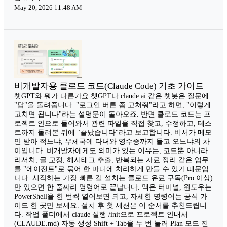
May 20, 2026 11:48 AM
비개발자용 클로드 코드(Claude Code) 기초 가이드
챗GPT와 뭐가 다른가요 챗GPT나 claude.ai 같은 챗봇은 질문에
"답"을 돌려줍니다. "로그인 버튼 좀 고쳐줘"라고 하면, "이렇게
고치면 됩니다"라는 설명문이 돌아오죠. 반면 클로드 코드는 프
로젝트 안으로 들어와서 관련 파일을 직접 찾고, 수정하고, 테스
트까지 돌려본 뒤에 "끝났습니다"라고 보고합니다. 비서가 메모
만 받아 적느냐, 우체국에 다녀와 영수증까지 들고 오느냐의 차
이입니다. 비개발자에게도 의미가 있는 이유는, 코드뿐 아니라
리서치, 글 교정, 해시태그 추출, 반복되는 자료 정리 같은 업무
를 "에이전트"로 묶어 한 마디에 처리하게 만들 수 있기 때문입
니다. 시작하는 가장 빠른 길 설치는 클로드 유료 구독(Pro 이상)
만 있으면 한 줄짜리 명령어로 끝납니다. 맥은 터미널, 윈도우는
PowerShell을 한 번씩 열어보면 되고, 자세한 명령어는 공식 가
이드 한 곳만 보세요. 설치 후 첫 세션은 이 순서를 추천드립니
다. 작업 폴더에서 claude 실행 /init으로 프로젝트 안내서
(CLAUDE.md) 자동 생성 Shift + Tab을 두 번 눌러 Plan 모드 진