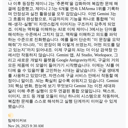
나 이후 등장한 제미니 2는 '추론력'을 강화하며 복잡한 문제 해
결에 집중했고, 제미니 2.5는 6개월 연속 LMArena 1위를 기록하
며 안정성과 실전 활용성을 모두 잡았습니다. 이번 Gemini 3는
그 흐름의 완성형으로, 지금까지의 기능을 하나로 통합해 "이
해–생각–실행"이 자연스럽게 이어지는 구조까지 갖추게 되었
죠. 이제는 맥락을 이해하는 AI로 이제 제미니 3에서는 단어를
해석하는 수준에서 그치지 않고, 맥락을 이해하고 의도를 파악
하는 수준으로 진화했습니다. 예를 들어 단순히 "이 문장을 요약
해줘"가 아니라, "이 문장이 왜 이렇게 쓰였는지, 어떤 의도를 담
고 있는지"까지 읽어내죠. 이제 구글의 AI는 더 이상 검색창 안
에서만 작동하지 않습니다. Gemini 앱, AI Studio, Workspace, 그
리고 새로운 개발자 플랫폼 Google Antigravity까지, 구글의 거의
모든 제품에 이 모델이 들어가기 시작했습니다. 이제는 'AI를 어
디에 쓸 수 있을까'를 고민하는 시대는 끝났습니다. 구글 생태계
를 사용하고 있었다면, 자연스레 구글 서비스 안에서 작동할 예
정이니 말이죠. AI는 확실히 갈수록 쉬워지고 있습니다. Gemini
3의 핵심 변화, 한눈에 보기 무엇보다 Gemini 3는 이전 세대와
달리 이해·추론·실행이 모두 연결된 통합 모델입니다. 텍스트,
이미지, 코드 등 개별 모듈이 아닌 하나의 시스템으로 작동하며,
복잡한 문제를 스스로 해석하고 실행 단계까지 이어갈 수 있게
됐습니다.
팀
팀제이커브
Nov 26, 2025 9:30 AM