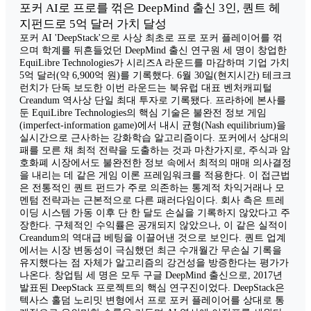
포커 AI로 프로를 꺾은 DeepMind 출신 3인, 퀀트 헤
지펀드로 5억 달러 가치 달성
포커 AI 'DeepStack'으로 사상 최초로 프로 포커 플레이어를 꺾
으며 학계를 뒤흔들었던 DeepMind 출신 연구원 세 명이 창업한
EquiLibre Technologies가 시리즈A 라운드를 마감하며 기업 가치
5억 달러(약 6,900억 원)를 기록했다. 6월 30일(현지시간) 테크크
런치가 단독 보도한 이번 라운드는 북유럽 대표 벤처캐피털
Creandum 역사상 단일 최대 투자로 기록됐다. 프라하에 본사를
둔 EquiLibre Technologies의 핵심 기술은 불완전 정보 게임
(imperfect-information game)에서 내시 균형(Nash equilibrium)을
실시간으로 근사하는 강화학습 알고리즘이다. 포커에서 상대의
패를 모른 채 최적 전략을 도출하는 것과 마찬가지로, 주식과 암
호화폐 시장에서도 불완전한 정보 속에서 최적의 매매 의사결정
을 내리는 데 같은 게임 이론 프레임워크를 적용한다. 이 접근법
은 전통적인 퀀트 펀드가 주로 의존하는 통계적 차익거래나 모
멘텀 전략과는 근본적으로 다른 패러다임이다. 회사 측은 트레
이딩 시스템 가동 이후 단 한 달도 손실을 기록하지 않았다고 주
장한다. 구체적인 수익률은 공개되지 않았으나, 이 같은 실적이
Creandum의 역대급 베팅을 이끌어낸 것으로 보인다. 퀀트 업계
에서는 시장 변동성이 극심했던 최근 수개월간 무손실 기록을
유지했다는 점 자체가 알고리즘의 강건성을 방증한다는 평가가
나온다. 창업팀 세 명은 모두 구글 DeepMind 출신으로, 2017년
발표된 DeepStack 프로젝트의 핵심 연구진이었다. DeepStack은
텍사스 홀덤 노리밋 변형에서 프로 포커 플레이어를 상대로 통