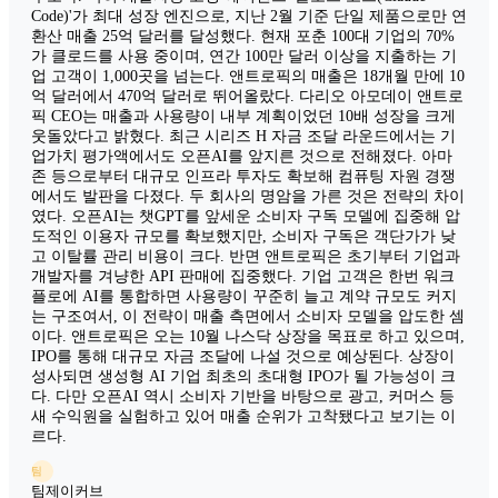
Code)'가 최대 성장 엔진으로, 지난 2월 기준 단일 제품으로만 연
환산 매출 25억 달러를 달성했다. 현재 포춘 100대 기업의 70%
가 클로드를 사용 중이며, 연간 100만 달러 이상을 지출하는 기
업 고객이 1,000곳을 넘는다. 앤트로픽의 매출은 18개월 만에 10
억 달러에서 470억 달러로 뛰어올랐다. 다리오 아모데이 앤트로
픽 CEO는 매출과 사용량이 내부 계획이었던 10배 성장을 크게
웃돌았다고 밝혔다. 최근 시리즈 H 자금 조달 라운드에서는 기
업가치 평가액에서도 오픈AI를 앞지른 것으로 전해졌다. 아마
존 등으로부터 대규모 인프라 투자도 확보해 컴퓨팅 자원 경쟁
에서도 발판을 다졌다. 두 회사의 명암을 가른 것은 전략의 차이
였다. 오픈AI는 챗GPT를 앞세운 소비자 구독 모델에 집중해 압
도적인 이용자 규모를 확보했지만, 소비자 구독은 객단가가 낮
고 이탈률 관리 비용이 크다. 반면 앤트로픽은 초기부터 기업과
개발자를 겨냥한 API 판매에 집중했다. 기업 고객은 한번 워크
플로에 AI를 통합하면 사용량이 꾸준히 늘고 계약 규모도 커지
는 구조여서, 이 전략이 매출 측면에서 소비자 모델을 압도한 셈
이다. 앤트로픽은 오는 10월 나스닥 상장을 목표로 하고 있으며,
IPO를 통해 대규모 자금 조달에 나설 것으로 예상된다. 상장이
성사되면 생성형 AI 기업 최초의 초대형 IPO가 될 가능성이 크
다. 다만 오픈AI 역시 소비자 기반을 바탕으로 광고, 커머스 등
새 수익원을 실험하고 있어 매출 순위가 고착됐다고 보기는 이
르다.
팀
팀제이커브