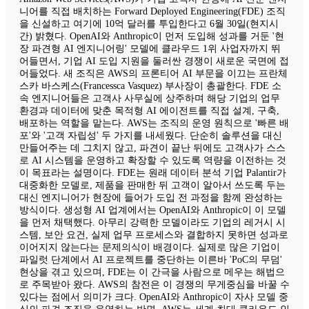
니어를 직접 배치하는 Forward Deployed Engineering(FDE) 조직
을 신설하고 여기에 10억 달러를 투입한다고 6월 30일(현지시
간) 밝혔다. OpenAI와 Anthropic이 먼저 도입해 성과를 거둔 '현
장 파견형 AI 엔지니어링' 모델에 클라우드 1위 사업자까지 뛰
어들면서, 기업 AI 도입 지원을 둘러싼 경쟁이 새로운 국면에 접
어들었다. 새 조직은 AWS의 프론티어 AI 부문을 이끄는 프란체
스카 바스케스(Francessca Vasquez) 부사장이 총괄한다. FDE 소
속 엔지니어들은 고객사 사무실에 상주하며 해당 기업의 업무
환경과 데이터에 맞춘 목적형 AI 에이전트를 직접 설계, 구축,
배포하는 역할을 맡는다. AWS는 조직의 운영 원칙으로 '빠른 배
포'와 '고객 자립성' 두 가지를 내세웠다. 단순히 솔루션을 대신
만들어주는 데 그치지 않고, 파견이 끝난 뒤에도 고객사가 스스
로 AI 시스템을 운영하고 확장할 수 있도록 역량을 이전하는 것
이 목표라는 설명이다. FDE는 원래 데이터 분석 기업 Palantir가
대중화한 모델로, 제품을 판매한 뒤 고객이 알아서 쓰도록 두는
대신 엔지니어가 현장에 들어가 도입 전 과정을 함께 완성하는
방식이다. 생성형 AI 업계에서는 OpenAI와 Anthropic이 이 모델
을 먼저 채택했다. 아무리 강력한 모델이라도 기업의 레거시 시
스템, 보안 요건, 실제 업무 프로세스와 결합하지 못하면 성과로
이어지지 않는다는 문제의식이 배경이다. 실제로 많은 기업이
파일럿 단계에서 AI 프로젝트를 중단하는 이른바 'PoC의 무덤'
현상을 겪고 있으며, FDE는 이 간극을 사람으로 메우는 해법으
로 주목받아 왔다. AWS의 참전은 이 경쟁의 무게중심을 바꿀 수
있다는 점에서 의미가 크다. OpenAI와 Anthropic이 자사 모델 중