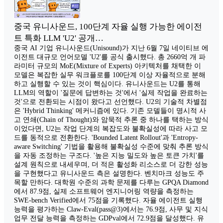
중국 유니사운드, 100단계 자율 실행 가능한 에이전
트 특화 LLM 'U2' 공개…
중국 AI 기업 유니사운드(Unisound)가 지난 6월 7일 네이티브 에
이전트 대규모 언어모델 'U2'를 공식 출시했다. 총 2660억 개 파
라미터 규모의 MoE(Mixture of Experts) 아키텍처를 채택한 이
모델은 복잡한 실무 워크플로를 100단계 이상 자율적으로 분해
하고 실행할 수 있는 것이 핵심이다. 유니사운드는 U2를 통해
LLM의 역할이 '질문에 답변하는 것'에서 '실제 작업을 완료하는
것'으로 전환되는 시점이 왔다고 선언했다. U2의 기술적 차별점
은 'Hybrid Thinking' 메커니즘에 있다. 기존 모델들이 명시적 사
고 연쇄(Chain of Thought)와 암묵적 추론 중 하나를 택하는 방식
이었다면, U2는 작업 단계의 복잡도와 불확실성에 따라 사고 모
드를 동적으로 전환한다. 'Bounded Latent Rollout'과 'Entropy-
aware Switching' 기법을 활용해 불확실성 수준에 맞춰 추론 방식
을 자동 조정하는 구조다. '높은 지능 밀도와 높은 토큰 가치'를
설계 원칙으로 내세우며, 더 적은 활성화 리소스로 더 강한 성능
을 구현했다고 유니사운드 측은 설명한다. 벤치마크 성능도 주
목할 만하다. 대학원 수준의 과학 문제를 다루는 GPQA Diamond
에서 87.9점, 실제 소프트웨어 엔지니어링 역량을 측정하는
SWE-bench Verified에서 75점을 기록했다. 자율 에이전트 실행
능력을 평가하는 Claw-Eval(pass@3)에서는 76.9점, 사무 및 지식
업무 전달 능력을 측정하는 GDPval에서 72.9점을 달성했다. 유