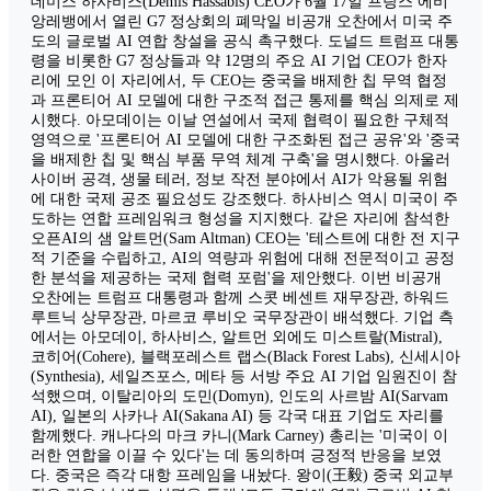
데미스 하사비스(Demis Hassabis) CEO가 6월 17일 프랑스 에비
앙레뱅에서 열린 G7 정상회의 폐막일 비공개 오찬에서 미국 주
도의 글로벌 AI 연합 창설을 공식 촉구했다. 도널드 트럼프 대통
령을 비롯한 G7 정상들과 약 12명의 주요 AI 기업 CEO가 한자
리에 모인 이 자리에서, 두 CEO는 중국을 배제한 칩 무역 협정
과 프론티어 AI 모델에 대한 구조적 접근 통제를 핵심 의제로 제
시했다. 아모데이는 이날 연설에서 국제 협력이 필요한 구체적
영역으로 '프론티어 AI 모델에 대한 구조화된 접근 공유'와 '중국
을 배제한 칩 및 핵심 부품 무역 체계 구축'을 명시했다. 아울러
사이버 공격, 생물 테러, 정보 작전 분야에서 AI가 악용될 위험
에 대한 국제 공조 필요성도 강조했다. 하사비스 역시 미국이 주
도하는 연합 프레임워크 형성을 지지했다. 같은 자리에 참석한
오픈AI의 샘 알트먼(Sam Altman) CEO는 '테스트에 대한 전 지구
적 기준을 수립하고, AI의 역량과 위험에 대해 전문적이고 공정
한 분석을 제공하는 국제 협력 포럼'을 제안했다. 이번 비공개
오찬에는 트럼프 대통령과 함께 스콧 베센트 재무장관, 하워드
루트닉 상무장관, 마르코 루비오 국무장관이 배석했다. 기업 측
에서는 아모데이, 하사비스, 알트먼 외에도 미스트랄(Mistral),
코히어(Cohere), 블랙포레스트 랩스(Black Forest Labs), 신세시아
(Synthesia), 세일즈포스, 메타 등 서방 주요 AI 기업 임원진이 참
석했으며, 이탈리아의 도민(Domyn), 인도의 사르밤 AI(Sarvam
AI), 일본의 사카나 AI(Sakana AI) 등 각국 대표 기업도 자리를
함께했다. 캐나다의 마크 카니(Mark Carney) 총리는 '미국이 이
러한 연합을 이끌 수 있다'는 데 동의하며 긍정적 반응을 보였
다. 중국은 즉각 대항 프레임을 내놨다. 왕이(王毅) 중국 외교부