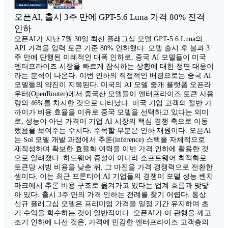
오픈AI, 출시 3주 만에 GPT-5.6 Luna 가격 80% 전격
인하
오픈AI가 지난 7월 30일 최신 플래그십 모델 GPT-5.6 Luna의
API 가격을 입력 토큰 기준 80% 인하했다. 모델 출시 후 불과 3
주 만에 단행된 이례적인 대폭 인하로, 중국 AI 모델들이 미국
엔터프라이즈 시장을 빠르게 잠식하는 상황에 대한 정면 대응이
라는 분석이 나온다. 이번 인하의 직접적인 배경으로는 중국 AI
모델들의 약진이 지목된다. 미국의 AI 모델 중개 플랫폼 오픈라
우터(OpenRouter)에서 중국산 모델들이 엔터프라이즈 토큰 사용
량의 46%를 차지한 것으로 나타났다. 미국 기업 고객의 절반 가
까이가 비용 효율을 이유로 중국 모델을 선택하고 있다는 의미
로, 성능이 아닌 가격이 기업 AI 시장의 핵심 경쟁 축으로 이동
했음을 보여주는 수치다. 주목할 부분은 인하 재원이다. 오픈AI
는 Sol 모델 개발 과정에서 추론(inference) 스택을 자체적으로
재작성하며 확보한 효율화 여력을 이번 가격 인하에 활용한 것
으로 알려졌다. 하드웨어 증설이 아니라 소프트웨어 최적화로
토큰당 서빙 비용을 낮춘 뒤, 그 마진을 가격 경쟁력으로 전환한
셈이다. 이는 최근 프론티어 AI 기업들의 경쟁이 모델 성능 벤치
마크에서 추론 비용 구조로 옮겨가고 있다는 업계 흐름과 맞닿
아 있다. 출시 3주 만의 가격 인하는 전례를 찾기 어렵다. 통상
신규 플래그십 모델은 프리미엄 가격을 일정 기간 유지하며 초
기 수익을 회수하는 것이 일반적이다. 오픈AI가 이 관행을 깨고
조기 인하에 나선 것은, 가격에 민감한 엔터프라이즈 고객층의