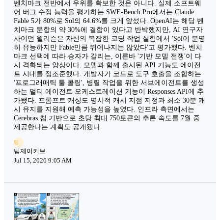
벤치마크 전반에서 우위를 확보한 것은 아니다. 실제 소프트웨
어 버그 수정 능력을 평가하는 SWE-Bench Pro에서는 Claude
Fable 5가 80%로 Sol의 64.6%를 크게 앞섰다. OpenAI는 해당 벤
치마크 문항의 약 30%에 결함이 있다고 반박했지만, AI 연구자
사이먼 윌리슨은 자신의 복잡한 코딩 작업 실험에서 'Sol이 분명
히 유능하지만 Fable만큼 뛰어나지는 않았다'고 평가했다. 벤치
마크 선택에 따라 승자가 갈리는, 이른바 '기반 모델 전쟁'이 다
시 격화되는 양상이다. 모델과 함께 출시된 API 기능도 에이전
트 시대를 정조준했다. 개발자가 코드로 도구 호출을 조합하는
'프로그래매틱 툴 콜링', 병렬 작업을 위한 서브에이전트를 생성
하는 멀티 에이전트 오케스트레이션 기능이 Responses API에 추
가됐다. 프롬프트 캐싱도 명시적 캐시 지점 지정과 최소 30분 캐
시 유지를 지원해 예측 가능성을 높였다. 인프라 측면에서는
Cerebras 칩 기반으로 초당 최대 750토큰의 추론 속도를 7월 중
제공한다는 계획도 공개됐다.
팀
팀제이커브
Jul 15, 2026 9:05 AM