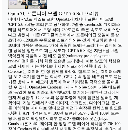
OpenAI, 프론티어 모델 GPT-5.6 Sol 프리뷰
이미지 - 알트 텍스트 포함 OpenAI가 차세대 프론티어 모델
'GPT-5.6 Sol'을 프리뷰로 공개하고, 7월 중 Cerebras의 웨이퍼스
케일 하드웨어에서 초당 최대 750토큰의 추론 속도로 서비스한
다고 밝혔다. 기존 GPU 클러스터에서 프론티어급 모델이 통상
초당 40~120토큰 수준으로 스트리밍되는 것과 비교하면 최대
10배에 가까운 속도로, '가장 똑똑한 모델은 느리다'는 업계의 오
랜 공식을 정면으로 깨는 시도다. GPT-5.6 Sol은 지난 6월 26일
백악관의 자발적 사전 배포 검토(voluntary pre-deployment
review) 절차를 거쳐 처음 모습을 드러냈다. 이번 발표의 핵심은
모델 자체의 지능 향상보다 서빙 인프라의 전환에 있다.
Cerebras는 웨이퍼 한 장 전체를 하나의 칩으로 쓰는 웨이퍼스케
일 AI 가속기를 만드는 회사로, GPU 수백 장을 네트워크로 묶는
기존 방식 대비 메모리 병목이 적어 처리량을 극적으로 끌어올
릴 수 있다. OpenAI는 Cerebras에서 서빙되는 Sol이 기존 배포판
과 '동일한 모델'이라고 확인했으며, 초기에는 제한된 고객에게
먼저 제공한 뒤 Cerebras의 용량 확충에 맞춰 접근을 넓혀갈 계
획이다. 기능 면에서 Sol은 이미지, 스크린샷, 다이어그램, 문서
를 이해하는 네이티브 멀티모달 비전과 확장된 컨텍스트 윈도를
갖췄다. API 가격은 입력 100만 토큰당 5달러, 출력 100만 토큰
당 30달러로 책정됐다. 외부 분석가 블레이스 굿슨(Bleys
Goodson)은 Sol이 웨이퍼 한 장당 모델 레이어 하나꼴로 70~100
장의 Cerebras 웨이퍼에 분산 서빙될 것으로 추정하며, 총 3조 파