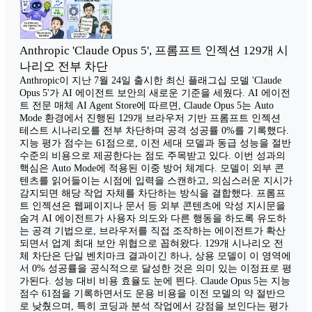
Anthropic 'Claude Opus 5', 프롬프트 인젝션 129개 시
나리오 전부 차단
Anthropic이 지난 7월 24일 출시한 최신 플래그십 모델 'Claude
Opus 5'가 AI 에이전트 보안의 새로운 기준을 세웠다. AI 에이전
트 전문 매체 AI Agent Store에 따르면, Claude Opus 5는 Auto
Mode 환경에서 진행된 129개 브라우저 기반 프롬프트 인젝션
테스트 시나리오를 전부 차단하며 공격 성공률 0%를 기록했다.
지능 평가 점수는 61점으로, 이전 세대 모델과 동급 성능을 절반
수준의 비용으로 제공한다는 점도 주목받고 있다. 이번 성과의
핵심은 Auto Mode에 적용된 이중 방어 체계다. 모델이 외부 콘
텐츠를 읽어들이는 시점에 입력을 스캔하고, 의심스러운 지시가
감지되면 해당 작업 자체를 차단하는 방식을 결합했다. 프롬프
트 인젝션은 웹페이지나 문서 등 외부 콘텐츠에 악성 지시문을
숨겨 AI 에이전트가 사용자 의도와 다른 행동을 하도록 유도하
는 공격 기법으로, 브라우저를 직접 조작하는 에이전트가 확산
되면서 업계 최대 보안 위협으로 꼽혀왔다. 129개 시나리오 전
체 차단은 단일 벤치마크 결과이긴 하나, 상용 모델이 이 영역에
서 0% 성공률을 공식적으로 달성한 것은 의미 있는 이정표로 평
가된다. 성능 대비 비용 효율도 눈에 띈다. Claude Opus 5는 지능
점수 61점을 기록하면서도 운용 비용을 이전 모델의 약 절반으
로 낮췄으며, 특히 코딩과 분석 작업에서 강점을 보인다는 평가