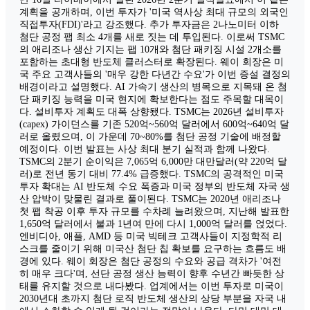
계획을 공개하며, 이번 투자가 '미국 역사상 최대 규모의 외국인
직접투자(FDI)'라고 강조했다. 추가 투자금은 2나노미터 이하
첨단 공정 팹 최소 4개를 새로 짓는 데 투입된다. 이로써 TSMC
의 애리조나 생산 기지는 팹 10개와 첨단 패키징 시설 2개소를
포함하는 초대형 반도체 클러스터로 확장된다. 웨이 회장은 미
국 주요 고객사들의 '매우 강한 다년간 수요'가 이번 증설 결정의
배경이라고 설명했다. AI 가속기 생산의 병목으로 지목돼 온 첨
단 패키징 능력을 미국 현지에 확보한다는 점도 주목할 대목이
다. 설비투자 계획도 대폭 상향됐다. TSMC는 2026년 설비투자
(capex) 가이던스를 기존 520억~560억 달러에서 600억~640억 달
러로 올렸으며, 이 가운데 70~80%를 첨단 공정 기술에 배정할
예정이다. 이번 발표는 사상 최대 분기 실적과 함께 나왔다.
TSMC의 2분기 순이익은 7,065억 6,000만 대만달러(약 220억 달
러)로 전년 동기 대비 77.4% 급증했다. TSMC의 공격적인 미국
투자 확대는 AI 반도체 수요 폭증과 미국 정부의 반도체 자국 생
산 압박이 맞물린 결과로 풀이된다. TSMC는 2020년 애리조나
첫 팹 착공 이후 투자 규모를 수차례 늘려왔으며, 지난해 발표한
1,650억 달러에서 불과 1년여 만에 다시 1,000억 달러를 얹었다.
엔비디아, 애플, AMD 등 미국 빅테크 고객사들이 지정학적 리
스크를 줄이기 위해 미국산 첨단 칩 확보를 요구하는 흐름도 배
경에 있다. 웨이 회장은 첨단 공정의 수요와 공급 격차가 '여전
히 매우 크다'며, 선단 공정 생산 능력이 향후 수년간 빠듯한 상
태를 유지할 것으로 내다봤다. 업계에서는 이번 투자로 미국이
2030년대 초까지 첨단 로직 반도체 생산의 상당 부분을 자국 내