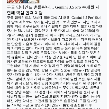
구글 딥마인드 흔들린다… Gemini 3.5 Pro 수개월 지
연에 핵심 인력 이탈
구글 딥마인드의 차세대 플래그십 AI 모델 'Gemini 3.5 Pro' 출시
가 당초 계획보다 수개월 지연된 것으로 확인됐다. 지연 소식과
함께 핵심 연구원들의 연쇄 이탈까지 알려지면서 모회사 알파벳
주가는 5% 가까이 급락했고, 하루 만에 시가총액 약 2250억 달
러(약 310조 원)가 증발했다. 미국 매체 악시오스(Axios)가 23일
(현지시간) 보도한 내용이다. 보도에 따르면 이번 지연의 배경에
는 단순한 기술적 문제가 아니라 조직 내부의 사기 저하와 갈등
이 자리하고 있다. 차세대 모델 개발을 둘러싼 내부 불협화음이
프로젝트 일정 전반을 흔들었다는 것이다. 특히 심각한 것은 인
력 유출이다. 딥마인드의 핵심 연구원 4명이 단 한 주 사이에 경
쟁사인 오픈AI와 앤트로픽으로 자리를 옮긴 것으로 전해졌다.
프런티어 모델 개발이 소수 정예 연구 인력의 역량에 크게 의존
한다는 점을 감안하면, 짧은 기간에 집중된 이탈은 개발 일정에
추가 타격을 줄 수 있는 변수다. 시장의 반응은 즉각적이고 가혹
했다. 알파벳 주가가 하루 만에 5% 가까이 밀린 것은, 투자자들
이 이번 사안을 일회성 일정 차질이 아니라 구글의 AI 경쟁력 자
체에 대한 경고 신호로 받아들였다는 뜻이다. 알파벳의 밸류에
이션 상당 부분이 'AI 경쟁에서 뒤처지지 않는다'는 전제 위에
세워져 있는 만큼, 플래그십 모델의 지연과 인재 유출이 동시에
터진 이번 악재는 그 전제를 정면으로 흔들었다. 구글 딥마인드
는 2023년 구글 브레인과 딥마인드가 통합돼 출범한 이후