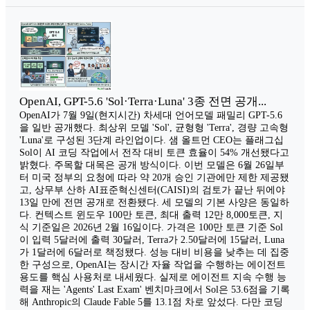
OpenAI, GPT-5.6 'Sol·Terra·Luna' 3종 전면 공개...
OpenAI가 7월 9일(현지시간) 차세대 언어모델 패밀리 GPT-5.6
을 일반 공개했다. 최상위 모델 'Sol', 균형형 'Terra', 경량 고속형
'Luna'로 구성된 3단계 라인업이다. 샘 올트먼 CEO는 플래그십
Sol이 AI 코딩 작업에서 전작 대비 토큰 효율이 54% 개선됐다고
밝혔다. 주목할 대목은 공개 방식이다. 이번 모델은 6월 26일부
터 미국 정부의 요청에 따라 약 20개 승인 기관에만 제한 제공됐
고, 상무부 산하 AI표준혁신센터(CAISI)의 검토가 끝난 뒤에야
13일 만에 전면 공개로 전환됐다. 세 모델의 기본 사양은 동일하
다. 컨텍스트 윈도우 100만 토큰, 최대 출력 12만 8,000토큰, 지
식 기준일은 2026년 2월 16일이다. 가격은 100만 토큰 기준 Sol
이 입력 5달러에 출력 30달러, Terra가 2.50달러에 15달러, Luna
가 1달러에 6달러로 책정됐다. 성능 대비 비용을 낮추는 데 집중
한 구성으로, OpenAI는 장시간 자율 작업을 수행하는 에이전트
용도를 핵심 사용처로 내세웠다. 실제로 에이전트 지속 수행 능
력을 재는 'Agents' Last Exam' 벤치마크에서 Sol은 53.6점을 기록
해 Anthropic의 Claude Fable 5를 13.1점 차로 앞섰다. 다만 코딩