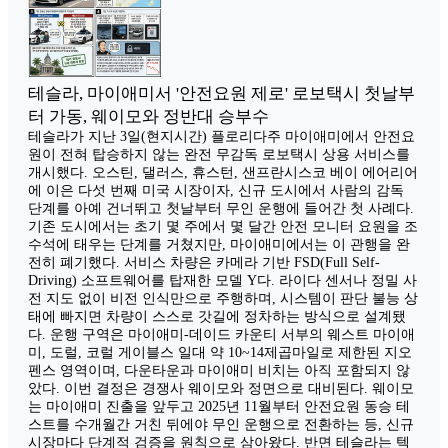
테슬라, 마이애미서 '안전요원 제로' 로보택시 첫날부
터 가동, 웨이모와 정반대 승부수
테슬라가 지난 3일(현지시간) 플로리다주 마이애미에서 안전요
원이 전혀 탑승하지 않는 완전 무감독 로보택시 상용 서비스를
개시했다. 오스틴, 댈러스, 휴스턴, 샌프란시스코 베이 에어리어
에 이은 다섯 번째 미국 시장이자, 신규 도시에서 사람의 감독
단계를 아예 건너뛰고 첫날부터 무인 운행에 들어간 첫 사례다.
기존 도시에서는 초기 몇 주에서 몇 달간 안전 모니터 요원을 조
수석에 태우는 단계를 거쳤지만, 마이애미에서는 이 관행을 완
전히 폐기했다. 서비스 차량은 카메라 기반 FSD(Full Self-
Driving) 소프트웨어를 탑재한 모델 Y다. 라이다 센서나 정밀 사
전 지도 없이 비전 인식만으로 주행하며, 시스템이 판단 불능 상
태에 빠지면 차량이 스스로 갓길에 정차하는 방식으로 설계됐
다. 운행 구역은 마이애미-데이드 카운티 서부의 웨스트 마이애
미, 도럴, 코럴 게이블스 일대 약 10~14제곱마일로 제한된 지오
펜스 영역이며, 다운타운과 마이애미 비치는 아직 포함되지 않
았다. 이번 결정은 경쟁사 웨이모와 정면으로 대비된다. 웨이모
는 마이애미 진출을 앞두고 2025년 11월부터 안전요원 동승 테
스트를 수개월간 거친 뒤에야 무인 운행으로 전환하는 등, 신규
시장마다 단계적 검증을 원칙으로 삼아왔다. 반면 테슬라는 텍