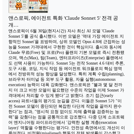
앤스로픽, 에이전트 특화 'Claude Sonnet 5' 전격 공
개…
앤스로픽이 6월 30일(현지시간) 자사 최신 AI 모델 'Claude
Sonnet 5'를 공식 출시했다. 이번 모델은 '역대 가장 에이전트 지
향적인 Sonnet'을 표방하며, 상위 모델인 Opus 4.8에 근접하는 성
능을 Sonnet 가격대에서 구현한 것이 핵심이다. 출시와 동시에
Claude 무료(Free) 및 프로(Pro) 플랜의 기본 모델로 즉시 전환됐
으며, 맥스(Max), 팀(Team), 엔터프라이즈(Enterprise) 플랜에서
도 선택 사용이 가능하다. Sonnet 5는 전작 Sonnet 4.6 대비 추론,
도구 사용, 코딩, 지식 작업 등 에이전트 워크플로의 핵심 영역
에서 전방위적 성능 향상을 달성했다. 특히 계획 수립(planning),
브라우저·터미널 등 외부 도구 활용, 자율 실행(autonomous
execution) 능력이 대폭 강화됐다. 앤스로픽은 "불과 몇 달 전까
지 더 크고 비싼 모델이 필요했던 수준의 작업을 이제 Sonnet 가
격대에서 처리할 수 있게 됐다"고 밝혔다. 조기 접근(early
access) 파트너들의 평가도 눈길을 끈다. 이들은 Sonnet 5가 "이
전 Sonnet 모델이 중단되던 복잡한 다단계 작업을 끝까지 완수
한다"는 점과, "명시적 요청 없이도 자체 출력을 검증하는 능
력"을 갖췄다는 점을 공통적으로 강조했다. 다중 단계 소프트웨
어 엔지니어링 파이프라인에서 '강력한 실행 계층(execution
layer)' 역할을 수행한다는 평가다. 안전성 측면에서도 개선이 이
루어졌다. 비정렬(misaligned) 행동의 전체 발생률이 감소했고,