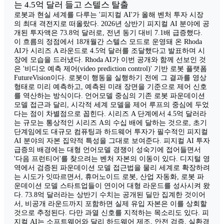
는 4.5억 달러 들고 스텔스 탈출
로봇과 현실 세계를 다루는 '피지컬 AI'가 올해 벤처 투자 시장
의 최대 격전지로 떠올랐다. 2026년 상반기 피지컬 AI 분야에 공
개된 투자액은 73.8억 달러로, 전년 동기 대비 7.1배 급증했다.
이 흐름의 정점에서 18개월간 스텔스 모드로 운영돼 온 Rhoda
AI가 시리즈 A 라운드로 4.5억 달러를 조달했다고 발표하며 시
장에 모습을 드러냈다. Rhoda AI가 이번 공개와 함께 선보인 것
은 '비디오 예측 제어(video prediction control)' 기반 로봇 플랫폼
FutureVision이다. 로봇이 행동을 실행하기 전에 그 결과를 영상
형태로 미리 예측하고, 예측된 미래 장면을 기준으로 제어 신호
를 역산하는 방식이다. 언어모델 중심의 기존 로봇 파운데이션
모델 접근과 달리, 시각적 세계 모델을 제어 루프의 중심에 두었
다는 점이 차별점으로 꼽힌다. 시리즈 A 단계에서 4.5억 달러라
는 규모는 통상적인 시리즈 A의 수십 배에 달하는 것으로, 초기
단계임에도 대규모 컴퓨팅과 하드웨어 투자가 필수적인 피지컬
AI 분야의 자본 집약적 특성을 그대로 보여준다. 피지컬 AI 투자
급증의 배경에는 대형 언어모델 경쟁이 성숙기에 접어들면서
'다음 프런티어'를 찾으려는 벤처 자본의 이동이 있다. 디지털 영
역에서 검증된 파운데이션 모델 접근법을 물리 세계로 확장하려
는 시도가 잇따르면서, 휴머노이드 로봇, 산업 자동화, 로봇 파
운데이션 모델 스타트업들이 연이어 대형 라운드를 성사시켜 왔
다. 73.8억 달러라는 상반기 수치는 공개된 딜만 집계한 것이어
서, 비공개 라운드까지 포함하면 실제 유입 자본은 이를 상회할
것으로 추정된다. 다만 과열 신호를 지적하는 목소리도 있다. 피
지컬 AI는 소프트웨어와 달리 하드웨어 제조, 안전 검증, 실환경