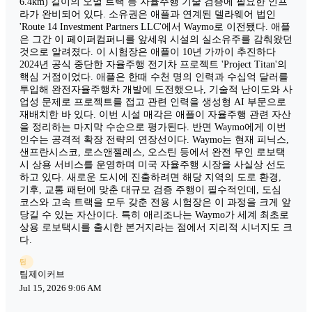
6.4km) 길이의 오벌 트랙 등 자율주행 기술 검증에 필요한 인프
라가 완비되어 있다. 소유권은 애플과 연계된 델라웨어 법인
'Route 14 Investment Partners LLC'에서 Waymo로 이전됐다. 애플
은 그간 이 페이퍼컴퍼니를 앞세워 시설의 실소유주를 감춰왔던
것으로 알려졌다. 이 시험장은 애플이 10년 가까이 추진하다
2024년 공식 중단한 자율주행 전기차 프로젝트 'Project Titan'의
핵심 거점이었다. 애플은 한때 수천 명의 인력과 수십억 달러를
투입해 완전자율주행차 개발에 도전했으나, 기술적 난이도와 사
업성 문제로 프로젝트를 접고 관련 인력을 생성형 AI 부문으로
재배치한 바 있다. 이번 시설 매각은 애플이 자율주행 관련 자산
을 정리하는 마지막 수순으로 평가된다. 반면 Waymo에게 이번
인수는 공격적 확장 전략의 연장선이다. Waymo는 현재 피닉스,
샌프란시스코, 로스앤젤레스, 오스틴 등에서 완전 무인 로보택
시 상용 서비스를 운영하며 미국 자율주행 시장을 사실상 선도
하고 있다. 새로운 도시에 진출하려면 해당 지역의 도로 환경,
기후, 교통 패턴에 맞춘 대규모 검증 주행이 필수적인데, 도심
코스와 고속 트랙을 모두 갖춘 전용 시험장은 이 과정을 크게 앞
당길 수 있는 자산이다. 특히 애리조나는 Waymo가 세계 최초로
상용 로보택시를 출시한 본거지라는 점에서 지리적 시너지도 크
다.
팀
팀제이커브
Jul 15, 2026 9:06 AM