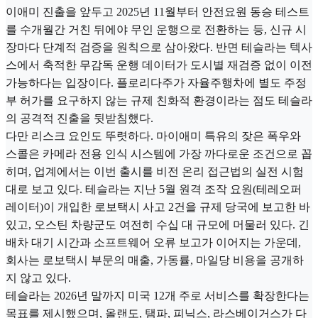
이애미 진출을 앞두고 2025년 11월부터 안전요원 동승 테스트
를 수개월간 거친 뒤에야 무인 운행으로 전환하는 등, 신규 시
장마다 단계적 검증을 원칙으로 삼아왔다. 반면 테슬라는 텍사
스에서 축적한 무감독 운행 데이터가 도시별 재검증 없이 이전
가능하다는 입장이다. 플로리다주가 자율주행차에 별도 주정
부 허가를 요구하지 않는 규제 친화적 환경이라는 점도 테슬라
의 공격적 진출을 뒷받침했다.
다만 리스크 요인도 뚜렷하다. 마이애미 특유의 잦은 폭우와
스콜은 카메라 전용 인식 시스템에 가장 까다로운 조건으로 꼽
히며, 업계에서는 이번 출시를 비전 온리 접근법의 실전 시험
대로 보고 있다. 테슬라는 지난 5월 원격 조작 요원(테레오퍼
레이터)이 개입한 로보택시 사고 2건을 규제 당국에 보고한 바
있고, 오스틴 차량군도 여전히 수십 대 규모에 머물러 있다. 긴
배차 대기 시간과 소프트웨어 오류 보고가 이어지는 가운데,
회사는 로보택시 부문의 매출, 가동률, 마일당 비용을 공개하
지 않고 있다.
테슬라는 2026년 말까지 미국 12개 주로 서비스를 확장한다는
목표를 제시했으며, 올랜도, 탬파, 피닉스, 라스베이거스가 다