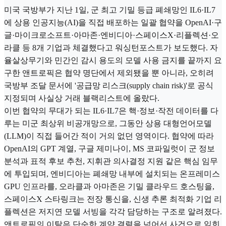
미국 국방부가 지난 1일, 군 최고 기밀 등급 폐쇄망인 IL6·IL7
에 상용 인공지능(AI)을 직접 배포하는 일괄 협약을 OpenAI·구
글·마이크로소프트·아마존·엔비디아·스페이스X·리플렉션·오
라클 등 8개 기업과 체결했다고 워싱턴포스트가 보도했다. 자
율살상무기와 민간인 감시 용도의 모델 사용 금지를 끝까지 요
구한 앤트로픽은 협약 명단에서 제외됐을 뿐 아니라, 오히려
국방부 조달 문서에 '공급망 리스크(supply chain risk)'로 공식
지정되며 사실상 거래 블랙리스트에 올랐다.
이번 협약의 무대가 되는 IL6·IL7은 핵·정보·작전 데이터를 다
루는 미군 최상위 비공개망으로, 그동안 상용 대형언어모델
(LLM)이 직접 들어간 적이 거의 없던 영역이다. 협약에 따라
OpenAI의 GPT 계열, 구글 제미나이, MS 코파일럿이 군 정보
분석과 표적 후보 추천, 지휘관 의사결정 지원 같은 핵심 임무
에 투입되며, 엔비디아는 폐쇄망 내부에 설치되는 온프레미스
GPU 인프라를, 오라클과 아마존은 기밀 클라우드 호스팅을,
스페이스X 스타링크는 전장 통신을, 신생 추론 최적화 기업 리
플렉션은 저지연 모델 서빙을 각각 담당하는 구조로 알려졌다.
앤트로픽의 이탈은 단순한 계약 결렬을 넘어선 사건으로 읽힌