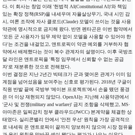
다. 이 회사는 창업 이래 '헌법적 AI(Constitutional AI)'와 책임
있는 확장 정책(RSP)을 내세우며 자율살상무기, 국내 시민 감
시, 여론 조작에 자사 클로드(Claude) 모델이 쓰이는 것을 사용
약관에 명시적으로 금지해 왔다. 반면 펜타곤은 이번 협약에서
'모든 군 사용자가 임무 제약 없이 모델을 사용할 수 있어야 한
다'는 조건을 내걸었고, 앤트로픽이 약관 예외를 거부하자 협
약에서 배제했다는 것이 복수 관계자의 설명이다. 이후 국방조
달 라인은 앤트로픽을 '특정 임무에서 신뢰할 수 없는 공급
자'로 재분류한 것으로 전해졌다.
이번 결정은 지난 2년간 빅테크가 군과 맺어온 관계가 이미 임
계점을 넘어섰음을 보여주는 신호로 평가된다. 2018년 구글이
직원 반발 끝에 국방부 '메이븐 프로젝트'에서 손을 뗐던 풍경
은 더 이상 재현되지 않았다. OpenAI는 지난해 사용약관에서
'군사 및 전쟁(military and warfare)' 금지 조항을 삭제했고, MS·
아마존은 일찌감치 정부 클라우드(JWCC) 본계약을 체결한 상
태였다. 실리콘밸리 안에서 '안전 우선' 원칙을 가장 공격적으
로 내세워 온 앤트로픽이 끝까지 양보하지 않으며 시장 점유율
과 윤리 원칙을 맞바꾼 셈이 됐다는 평가가 나오는 이유다.