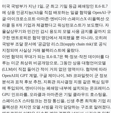
미국 국방부가 지난 1일, 군 최고 기밀 등급 폐쇄망인 IL6·IL7
에 상용 인공지능(AI)을 직접 배포하는 일괄 협약을 OpenAI·구
글·마이크로소프트·아마존·엔비디아·스페이스X·리플렉션·오
라클 등 8개 기업과 체결했다고 워싱턴포스트가 보도했다. 자
율살상무기와 민간인 감시 용도의 모델 사용 금지를 끝까지 요
구한 앤트로픽은 협약 명단에서 제외됐을 뿐 아니라, 오히려
국방부 조달 문서에 '공급망 리스크(supply chain risk)'로 공식
지정되며 사실상 거래 블랙리스트에 올랐다.
이번 협약의 무대가 되는 IL6·IL7은 핵·정보·작전 데이터를 다
루는 미군 최상위 비공개망으로, 그동안 상용 대형언어모델
(LLM)이 직접 들어간 적이 거의 없던 영역이다. 협약에 따라
OpenAI의 GPT 계열, 구글 제미나이, MS 코파일럿이 군 정보
분석과 표적 후보 추천, 지휘관 의사결정 지원 같은 핵심 임무
에 투입되며, 엔비디아는 폐쇄망 내부에 설치되는 온프레미스
GPU 인프라를, 오라클과 아마존은 기밀 클라우드 호스팅을,
스페이스X 스타링크는 전장 통신을, 신생 추론 최적화 기업 리
플렉션은 저지연 모델 서빙을 각각 담당하는 구조로 알려졌다.