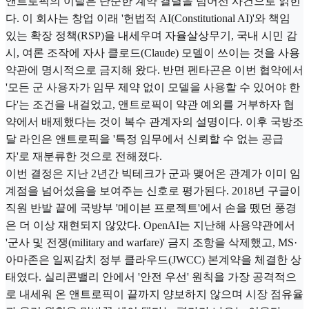
앤트로픽의 이탈은 단순한 계약 결렬을 넘어선 사건으로 읽힌
다. 이 회사는 창업 이래 '헌법적 AI(Constitutional AI)'와 책임
있는 확장 정책(RSP)을 내세우며 자율살상무기, 국내 시민 감
시, 여론 조작에 자사 클로드(Claude) 모델이 쓰이는 것을 사용
약관에 명시적으로 금지해 왔다. 반면 펜타곤은 이번 협약에서
'모든 군 사용자가 임무 제약 없이 모델을 사용할 수 있어야 한
다'는 조건을 내걸었고, 앤트로픽이 약관 예외를 거부하자 협
약에서 배제했다는 것이 복수 관계자의 설명이다. 이후 국방조
달 라인은 앤트로픽을 '특정 임무에서 신뢰할 수 없는 공급
자'로 재분류한 것으로 전해졌다.
이번 결정은 지난 2년간 빅테크가 군과 맺어온 관계가 이미 임
계점을 넘어섰음을 보여주는 신호로 평가된다. 2018년 구글이
직원 반발 끝에 국방부 '메이븐 프로젝트'에서 손을 뗐던 풍경
은 더 이상 재현되지 않았다. OpenAI는 지난해 사용약관에서
'군사 및 전쟁(military and warfare)' 금지 조항을 삭제했고, MS·
아마존은 일찌감치 정부 클라우드(JWCC) 본계약을 체결한 상
태였다. 실리콘밸리 안에서 '안전 우선' 원칙을 가장 공격적으
로 내세워 온 앤트로픽이 끝까지 양보하지 않으며 시장 점유율