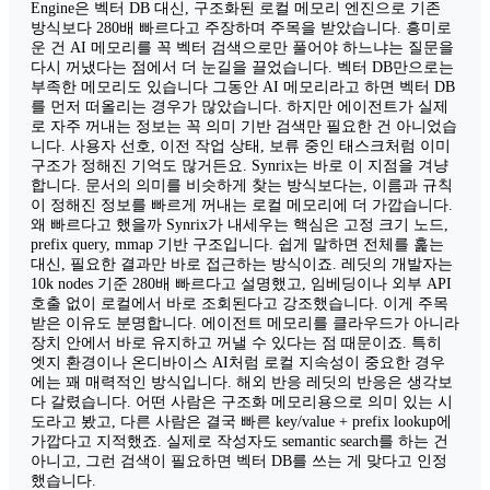
Engine은 벡터 DB 대신, 구조화된 로컬 메모리 엔진으로 기존
방식보다 280배 빠르다고 주장하며 주목을 받았습니다. 흥미로
운 건 AI 메모리를 꼭 벡터 검색으로만 풀어야 하느냐는 질문을
다시 꺼냈다는 점에서 더 눈길을 끌었습니다. 벡터 DB만으로는
부족한 메모리도 있습니다 그동안 AI 메모리라고 하면 벡터 DB
를 먼저 떠올리는 경우가 많았습니다. 하지만 에이전트가 실제
로 자주 꺼내는 정보는 꼭 의미 기반 검색만 필요한 건 아니었습
니다. 사용자 선호, 이전 작업 상태, 보류 중인 태스크처럼 이미
구조가 정해진 기억도 많거든요. Synrix는 바로 이 지점을 겨냥
합니다. 문서의 의미를 비슷하게 찾는 방식보다는, 이름과 규칙
이 정해진 정보를 빠르게 꺼내는 로컬 메모리에 더 가깝습니다.
왜 빠르다고 했을까 Synrix가 내세우는 핵심은 고정 크기 노드,
prefix query, mmap 기반 구조입니다. 쉽게 말하면 전체를 훑는
대신, 필요한 결과만 바로 접근하는 방식이죠. 레딧의 개발자는
10k nodes 기준 280배 빠르다고 설명했고, 임베딩이나 외부 API
호출 없이 로컬에서 바로 조회된다고 강조했습니다. 이게 주목
받은 이유도 분명합니다. 에이전트 메모리를 클라우드가 아니라
장치 안에서 바로 유지하고 꺼낼 수 있다는 점 때문이죠. 특히
엣지 환경이나 온디바이스 AI처럼 로컬 지속성이 중요한 경우
에는 꽤 매력적인 방식입니다. 해외 반응 레딧의 반응은 생각보
다 갈렸습니다. 어떤 사람은 구조화 메모리용으로 의미 있는 시
도라고 봤고, 다른 사람은 결국 빠른 key/value + prefix lookup에
가깝다고 지적했죠. 실제로 작성자도 semantic search를 하는 건
아니고, 그런 검색이 필요하면 벡터 DB를 쓰는 게 맞다고 인정
했습니다.