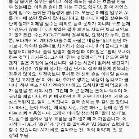
를 잘 붙이면 실수는 줄이고, 작성 속도는 올리는 흐름을 만들
수 있는데요. 아직은 손이 좀 가는 구간도 있지만, 곧 더 자연스
럽게 업무에 들어올 가능성이 큽니다. 오늘은 이메일 업무에 AI
를 어디에 쓰면 좋은지 알려드리려고 합니다. 이메일 실수는 왜
반복 될까? 이메일 실수는 의외로 능력 문제가 아니라 구조 문제
인 경우가 많습니다. 이메일은 짧아 보여도 사실은 체크 포인트
가 많거든요. 수신자(To/CC)부터 첨부파일, 요청사항 누락, 표현
톤, 오타까지요. 게다가 바쁠수록 사람은 내용을 ‘읽고 판단’하
기보다, 익숙한 습관대로 처리하기 쉽습니다. 회의 끝나고 바로
답장해야 하거나, 슬랙 알림이 쏟아질 때 이메일은 “빨리 보내야
하는 것”이 되거든요. 그러면 “첨부 넣었겠지”, “이 정도면 괜찮
겠지” 같은 가정이 늘어납니다. 실수는 시간이 없어서 생긴다기
보다, 시간이 없을 때 생기는 점검 단계의 생략 때문에 반복되는
경우가 많아요. 재전송보다 무서운 건 신뢰 손실 이메일 실수는
‘한 번 고치면 끝’이 아니라, 추가로 생기는 비용이 생각보다 큽
니다. 첨부 빠뜨리면 재전송해야 하고, 요청사항을 빼먹으면 추
가 설명을 또 해야 하죠. 그런데 더 큰 문제는 톤이나 맥락이 어
긋났을 때입니다. 한 번 삐끗하면 이후 커뮤니케이션이 계속 조
심스러워지고, 일이 느려집니다. 결국 손해는 두 갈래로 쌓입니
다. 하나는 눈에 보이는 재작업 시간, 다른 하나는 눈에 잘 안 보
이는 신뢰 비용입니다. 그래서 이메일 생산성은 ‘빨리 쓰기’보
다, 실수를 줄여서 업무 흐름을 끊지 않기에 더 가깝습니다. 이
지점에서 AI가 ‘초안’과 ‘점검’을 맡아주면 'AI Native' 스럽게 일
할 수 있습니다! AI가 바로 줄여주는 것: '맥락 파악'과 '첫 문
장'의 부담