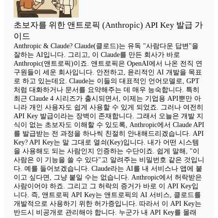
초보자를 위한 앤트로픽 (Anthropic) API Key 발급 가
이드
Anthropic & Claude? Claude(클로드)는 유독 "사람다운 답변"을
잘하는 AI입니다. 그리고, 이 Claude를 만든 회사가 바로
Anthropic(앤트로픽)이죠. 앤트로픽은 OpenAI에서 나온 전직 연
구원들이 세운 회사입니다. 안전하고, 윤리적인 AI 개발을 목표
로 하고 있는데요. Claude는 이들의 대표적인 언어모델로, GPT
처럼 대화하거나 문서를 요약해주는 데 매우 능숙합니다. 특히
최근 Claude 4 시리즈가 출시되면서, 이제는 기업용 API뿐만 아
니라 개인 사용자도 쉽게 사용할 수 있게 되었죠. 그러나 여전히
API Key 발급이라는 장벽이 존재합니다. 그래서 오늘은 개발 지
식이 없는 초보자도 이해할 수 있도록, Anthropic에서 Claude API
를 발급받는 전 과정을 하나씩 친절히 안내해드리겠습니다. API
Key? API Key는 말 그대로 열쇠(Key)입니다. 내가 어떤 시스템
을 사용해도 되는 사람인지 인증하는 수단이죠. 쉽게 말해, "이
사람은 이 기능을 쓸 수 있다"고 알려주는 비밀번호 같은 것입니
다. 예를 들어보겠습니다. Claude라는 AI를 내 서비스나 앱에 붙
이고 싶다면, 그냥 붙일 수는 없습니다. Anthropic에서 허락받은
사람이어야 하죠. 그리고 그 허락의 증거가 바로 이 API Key입
니다. 즉, 앤트로픽 API Key는 앤트로픽의 AI 서비스, 클로드를
개발적으로 사용하기 위한 허가증입니다. 따라서 이 API Key는
반드시 비공개로 관리해야 합니다. 누군가 내 API Key를 몰래