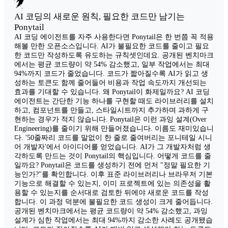
AI 코딩의 새로운 원칙, 필요한 코드만 남기는
Ponytail
AI 코딩 에이전트를 자주 사용한다면 Ponytail은 한 번쯤 꼭 적용
해볼 만한 오픈소스입니다. AI가 불필요한 코드를 줄이고 필요
한 코드만 작성하도록 유도하는 규칙셋인데요. 공개된 벤치마크
에서는 평균 코드량이 약 54% 감소했고, 일부 작업에서는 최대
94%까지 코드가 줄었습니다. 코드가 짧아질수록 AI가 읽고 생
성하는 토큰도 함께 줄어들어 비용과 작업 속도까지 개선되는
효과를 기대할 수 있습니다. 왜 Ponytail이 화제일까요? AI 코딩
에이전트는 간단한 기능 하나를 구현할 때도 라이브러리를 설치
하고, 컴포넌트를 만들고, 스타일시트까지 추가하며 과하게 구
현하는 경우가 적지 않습니다. Ponytail은 이런 과잉 설계(Over
Engineering)를 줄이기 위해 만들어졌습니다. 이름도 재미있습니
다. '50줄짜리 코드를 말없이 한 줄로 줄여버리는 포니테일 시니
어 개발자'에서 아이디어를 얻었습니다. AI가 그 개발자처럼 생
각하도록 만드는 것이 Ponytail의 핵심입니다. 어떻게 코드를 줄
일까요? Ponytail은 코드를 생성하기 전에 먼저 "정말 필요한 기
능인가?"를 확인합니다. 이후 표준 라이브러리나 브라우저 기본
기능으로 해결할 수 있는지, 이미 프로젝트에 있는 의존성을 활
용할 수 있는지를 순서대로 검토한 뒤에야 새로운 코드를 작성
합니다. 이 과정 덕분에 불필요한 코드 생성이 크게 줄어듭니다.
공개된 벤치마크에서는 평균 코드량이 약 54% 감소했고, 과잉
설계가 심한 작업에서는 최대 94%까지 감소한 사례도 공개됐습