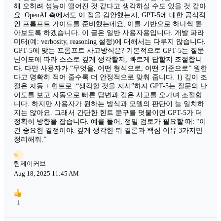
해 오히려 성능이 떨어진 것 같다고 생각하실 수도 있을 것 같아
요. OpenAI 측에서도 이 점을 감안했는지, GPT-5에 대한 공식적
인 프롬프트 가이드를 준비했는데요, 이를 기반으로 하나씩 톺
아보도록 하겠습니다. 이 글은 일반 사용자용입니다. 개발 파라
미터(예: verbosity, reasoning 설정)에 대해서는 다루지 않습니다.
GPT-5에 맞는 프롬프트 사고방식은? 기본적으로 GPT-5는 질문
난이도에 따라 스스로 깊게 생각할지, 빠르게 답할지 조절합니
다. 다만 사용자가 “무엇을, 어떤 형식으로, 어떤 기준으로” 원한
다고 명확히 적어 줄수록 더 안정적으로 맞춰 줍니다. 1) 깊이 조
절은 자동 + 힌트로. “생각할 것을 지시”하자 GPT-5는 질문의 난
이도를 보고 자동으로 빠른 답변과 깊은 사고를 오가며 조절합
니다. 하지만 사용자가 원하는 방식과 모델의 판단이 늘 일치하
지는 않아요. 그래서 간단한 힌트 문구를 덧붙이면 GPT-5가 더
정확히 방향을 잡습니다. 예를 들어, 정밀 검토가 필요할 때: “이
건 중요한 결정이야. 깊게 생각한 뒤 결론과 핵심 이유 3가지만
정리해줘.”
팀
팀제이커브
Aug 18, 2025 11:45 AM
1