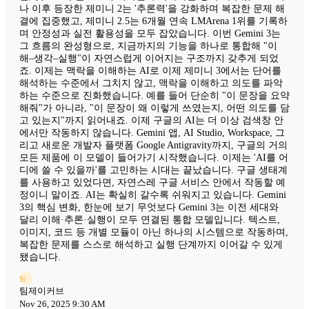
나 이후 등장한 제미니 2는 '추론력'을 강화하며 복잡한 문제 해
결에 집중했고, 제미니 2.5는 6개월 연속 LMArena 1위를 기록하
며 안정성과 실전 활용성을 모두 잡았습니다. 이번 Gemini 3는
그 흐름의 완성형으로, 지금까지의 기능을 하나로 통합해 "이
해–생각–실행"이 자연스럽게 이어지는 구조까지 갖추게 되었
죠. 이제는 맥락을 이해하는 AI로 이제 제미니 3에서는 단어를
해석하는 수준에서 그치지 않고, 맥락을 이해하고 의도를 파악
하는 수준으로 진화했습니다. 예를 들어 단순히 "이 문장을 요약
해줘"가 아니라, "이 문장이 왜 이렇게 쓰였는지, 어떤 의도를 담
고 있는지"까지 읽어내죠. 이제 구글의 AI는 더 이상 검색창 안
에서만 작동하지 않습니다. Gemini 앱, AI Studio, Workspace, 그
리고 새로운 개발자 플랫폼 Google Antigravity까지, 구글의 거의
모든 제품에 이 모델이 들어가기 시작했습니다. 이제는 'AI를 어
디에 쓸 수 있을까'를 고민하는 시대는 끝났습니다. 구글 생태계
를 사용하고 있었다면, 자연스레 구글 서비스 안에서 작동할 예
정이니 말이죠. AI는 확실히 갈수록 쉬워지고 있습니다. Gemini
3의 핵심 변화, 한눈에 보기 무엇보다 Gemini 3는 이전 세대와
달리 이해·추론·실행이 모두 연결된 통합 모델입니다. 텍스트,
이미지, 코드 등 개별 모듈이 아닌 하나의 시스템으로 작동하며,
복잡한 문제를 스스로 해석하고 실행 단계까지 이어갈 수 있게
됐습니다.
팀
팀제이커브
Nov 26, 2025 9:30 AM