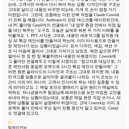
는데, 고객사만 바꿔서 다시 짜야 하는 상황. 디자인이랑 구조는
그대로 살리고 내용만 바꾸면 되는데, 이게 또 손이 엄청 가기
마련입니다. 그런데, 요즘에는 이런 반복 작업을 Claude Cowork
가 진짜 잘 해줍니다. Anthropic이 만든 데스크톱 에이전트인데,
내 PC 폴더랑 Gmail까지 연결돼서 "내 업무 환경 안에서 직접 일
을 대신 해주는" 도구죠. 오늘은 실제로 써본 두 가지 사례를 풀
어볼게요. 1. PPT 서식은 그대로, 내용만 새로 H그룹 임직원 대
상 AI 특강 제안서를 만들어야 하는데, 이미 타사용으로 만들어
둔 제안서가 있는 상황이었습니다. 표지 디자인, 색감, 섹션 구
조 다 마음에 들어서 그대로 가져가고 싶었죠. 예전 같으면 PPT
열어서 한 장 한 장 복붙하면서 내용만 바꿨겠지만, Cowork에
그 폴더만 연결해두고 이렇게 시켰어요. "참고자료 대상으로, 기
존 제안서랑 동일한 포맷으로 2시간 특강 제안서 만들어줘" 그
러면 원본 슬라이드의 디자인과 구조는 그대로 유지한 채, 내용
만 H그룹 맞춤으로 갈아끼운 결과물이 나와요. 서식 손보는 시
간이 거의 0이 되니까, 고객사 인사이트 짜는 데만 집중할 수 있
게 되더라고요. 2. 메일 초안도 짬때리기 같은 원리가 메일에도
먹혀요. 하나금융지주 팀장님께 레퍼런스랑 보안 마킹된 교안을
보내야 하는 상황이었는데요. 보통은 메일 본문 직접 쓰거나, AI
한테 상황을 일일이 설명해야 하잖아요. 근데 Cowork는 이미 프
로젝트 폴더 안에서 무슨 일이 진행 중인지 알고 있어요. Gmail
도 연결돼 있고요.
팀
팀제이커브