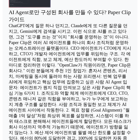
AI Agent로만 구성된 회사를 만들 수 있다? Paper Clip
가이드
ChatGPT에게 질문 하나 던지고, Claude에게 또 다른 질문을 던
지고, Gemini에게 검색을 시키고. 이런 식으로 AI를 쓰고 있다
면, 그건 "도구를 쓰는 것"이지 "회사를 운영하는 것"이 아니다.
Paper Clip은 여러 AI 에이전트를 하나의 회사 조직처럼 운영하
는 오케스트레이션 플랫폼이다. CEO 에이전트가 CTO에게 지시
하고, CTO가 개발자 에이전트에게 업무를 위임하는 구조. 각 에
이전트에게 직함, 보고 체계, 예산 한도까지 부여할 수 있다. 한
마디로 정리하면 이렇다. "OpenClaw가 직원이라면, Paper Clip은
회사다." 이런 분들에게 추천 1인 창업가: 혼자서 콘텐츠, 리서
치, 마케팅을 동시에 돌려야 하는 사람 프리랜서: 반복 업무를
AI에게 위임하고 핵심 업무에 집중하고 싶은 사람 AI Agent 입
문자: 에이전트가 뭔지 직접 만져보고 싶은 사람 Paper Clip의 핵
심 기능 6가지 1. 조직도와 역할 체계 에이전트에게 CEO, CTO,
콘텐츠 매니저 같은 직함을 부여하고, 누가 누구에게 보고하는
지 계층 구조를 설정한다. 사람 조직과 동일한 보고 체계가 AI
에이전트 사이에서 작동한다. 2. 목표 정렬 (Goal Alignment) "월
매출 1억 달성"처럼 최상위 목표를 설정하면, 시스템이 이를 하
위 태스크로 분해해서 에이전트들에게 할당한다. 모든 태스크가
회사 미션까지 역추적 가능하기 때문에, 에이전트가 방향을 잃
지 않는다. 3. 예산 제어 에이전트별 월별 예산 한도를 설정할 수
있다. 예산의 80%에 도달하면 경고, 100%에 도달하면 자동 중