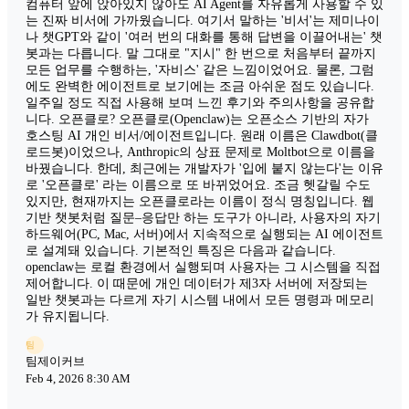
컴퓨터 앞에 앉아있지 않아도 AI Agent를 자유롭게 사용할 수 있
는 진짜 비서에 가까웠습니다. 여기서 말하는 '비서'는 제미나이
나 챗GPT와 같이 '여러 번의 대화를 통해 답변을 이끌어내는' 챗
봇과는 다릅니다. 말 그대로 "지시" 한 번으로 처음부터 끝까지
모든 업무를 수행하는, '자비스' 같은 느낌이었어요. 물론, 그럼
에도 완벽한 에이전트로 보기에는 조금 아쉬운 점도 있습니다.
일주일 정도 직접 사용해 보며 느낀 후기와 주의사항을 공유합
니다. 오픈클로? 오픈클로(Openclaw)는 오픈소스 기반의 자가
호스팅 AI 개인 비서/에이전트입니다. 원래 이름은 Clawdbot(클
로드봇)이었으나, Anthropic의 상표 문제로 Moltbot으로 이름을
바꿨습니다. 한데, 최근에는 개발자가 '입에 붙지 않는다'는 이유
로 '오픈클로' 라는 이름으로 또 바뀌었어요. 조금 헷갈릴 수도
있지만, 현재까지는 오픈클로라는 이름이 정식 명칭입니다. 웹
기반 챗봇처럼 질문–응답만 하는 도구가 아니라, 사용자의 자기
하드웨어(PC, Mac, 서버)에서 지속적으로 실행되는 AI 에이전트
로 설계돼 있습니다. 기본적인 특징은 다음과 같습니다.
openclaw는 로컬 환경에서 실행되며 사용자는 그 시스템을 직접
제어합니다. 이 때문에 개인 데이터가 제3자 서버에 저장되는
일반 챗봇과는 다르게 자기 시스템 내에서 모든 명령과 메모리
가 유지됩니다.
팀
팀제이커브
Feb 4, 2026 8:30 AM