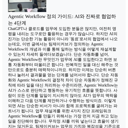
Agentic Workflow 정의 가이드: AI와 진짜로 협업하
는 4단계
ChatGPT나 클로드를 업무에 도입한 분들은 많지만, 여전히 명
령을 내리는 도구로만 활용하는 경우가 많습니다. 하지만 AI의
진가는 단순한 기능 활용이 아니라 '동료'로서의 협업에서 나오
는데요, 이번 글에서는 팀제이커브가 정의하는 Agentic
Workflow의 개념과 이를 통해 일하는 방식을 어떻게 재설계할
수 있는지 자세히 들여다보겠습니다. 단순 자동화를 넘어,
Agentic Workflow란 무엇인가 업무에 AI를 도입한다고 하면 보
통 자동화부터 떠올리곤 합니다. 반복적인 일을 대신 해주는 것
만으로도 충분히 매력적이니까요. 하지만 이제는 단순히 버튼
하나 눌러서 결과물을 얻는 단계를 넘어서야 합니다. 단순 자동
화와 Agentic Workflow의 결정적 차이 단순 자동화가 정해진 규
칙에 따라 일을 대신 처리하는 수준이라면, Agentic Workflow는
AI가 스스로 판단하고 행동하는 유기적인 흐름을 뜻합니다. 사
람이 모든 단계를 일일이 지시하지 않아도 AI가 업무의 맥락을
이해하고 다음 단계를 제안하거나 수행하는 방식이죠. 이렇게
되면 AI는 단순한 비서가 아니라 함께 프로젝트를 굴려가는 파
트너가 됩니다. 업무 재설계를 위한 4가지 진단 프레임워크
Agentic Workflow를 만들기 위해서는 가장 먼저 지금 하고 있는
일을 진단해야 합니다. 무작정 AI를 끼워 넣는다고 효율이 생기
지는 않거든요. 팀제이커브는 업무의 가치와 복잡성을 기준으로