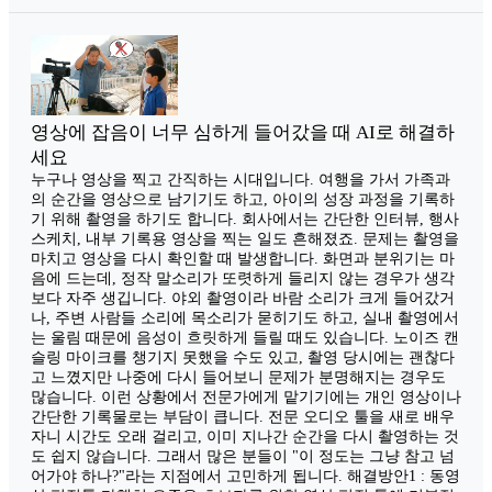
영상에 잡음이 너무 심하게 들어갔을 때 AI로 해결하
세요
누구나 영상을 찍고 간직하는 시대입니다. 여행을 가서 가족과
의 순간을 영상으로 남기기도 하고, 아이의 성장 과정을 기록하
기 위해 촬영을 하기도 합니다. 회사에서는 간단한 인터뷰, 행사
스케치, 내부 기록용 영상을 찍는 일도 흔해졌죠. 문제는 촬영을
마치고 영상을 다시 확인할 때 발생합니다. 화면과 분위기는 마
음에 드는데, 정작 말소리가 또렷하게 들리지 않는 경우가 생각
보다 자주 생깁니다. 야외 촬영이라 바람 소리가 크게 들어갔거
나, 주변 사람들 소리에 목소리가 묻히기도 하고, 실내 촬영에서
는 울림 때문에 음성이 흐릿하게 들릴 때도 있습니다. 노이즈 캔
슬링 마이크를 챙기지 못했을 수도 있고, 촬영 당시에는 괜찮다
고 느꼈지만 나중에 다시 들어보니 문제가 분명해지는 경우도
많습니다. 이런 상황에서 전문가에게 맡기기에는 개인 영상이나
간단한 기록물로는 부담이 큽니다. 전문 오디오 툴을 새로 배우
자니 시간도 오래 걸리고, 이미 지나간 순간을 다시 촬영하는 것
도 쉽지 않습니다. 그래서 많은 분들이 "이 정도는 그냥 참고 넘
어가야 하나?"라는 지점에서 고민하게 됩니다. 해결방안1 : 동영