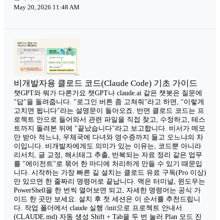
May 20, 2026 11:48 AM
비개발자용 클로드 코드(Claude Code) 기초 가이드
챗GPT와 뭐가 다른가요 챗GPT나 claude.ai 같은 챗봇은 질문에
"답"을 돌려줍니다. "로그인 버튼 좀 고쳐줘"라고 하면, "이렇게
고치면 됩니다"라는 설명문이 돌아오죠. 반면 클로드 코드는 프
로젝트 안으로 들어와서 관련 파일을 직접 찾고, 수정하고, 테스
트까지 돌려본 뒤에 "끝났습니다"라고 보고합니다. 비서가 메모
만 받아 적느냐, 우체국에 다녀와 영수증까지 들고 오느냐의 차
이입니다. 비개발자에게도 의미가 있는 이유는, 코드뿐 아니라
리서치, 글 교정, 해시태그 추출, 반복되는 자료 정리 같은 업무
를 "에이전트"로 묶어 한 마디에 처리하게 만들 수 있기 때문입
니다. 시작하는 가장 빠른 길 설치는 클로드 유료 구독(Pro 이상)
만 있으면 한 줄짜리 명령어로 끝납니다. 맥은 터미널, 윈도우는
PowerShell을 한 번씩 열어보면 되고, 자세한 명령어는 공식 가
이드 한 곳만 보세요. 설치 후 첫 세션은 이 순서를 추천드립니
다. 작업 폴더에서 claude 실행 /init으로 프로젝트 안내서
(CLAUDE.md) 자동 생성 Shift + Tab을 두 번 눌러 Plan 모드 진