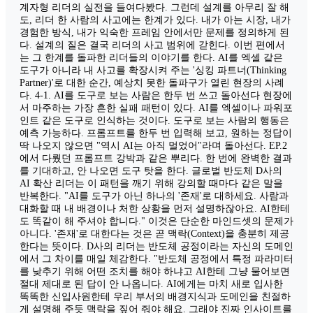
계자형 리더의 실전을 들여다봤다. 그런데 설계를 아무리 잘 해
도, 리더 한 사람의 사고에는 한계가 있다. 내가 아는 시장, 내가
경험한 방식, 내가 익숙한 프레임 안에서만 문제를 정의하게 된
다. 설계의 질은 결국 리더의 사고 범위에 갇힌다. 이번 편에서
는 그 한계를 돌파한 리더들의 이야기를 한다. AI를 엑셀 같은
도구가 아니라 내 사고를 확장시켜 주는 '싱킹 파트너(Thinking
Partner)'로 대한 순간, 예상치 못한 돌파구가 열린 현장의 사례
다. 4-1. AI를 도구로 보는 사람은 한두 번 쓰고 돌아선다 현장에
서 마주하는 가장 흔한 실패 패턴이 있다. AI를 엑셀이나 파워포
인트 같은 도구로 인식하는 것이다. 도구로 보는 사람의 행동은
예측 가능하다. 프롬프트를 한두 번 입력해 보고, 원하는 정답이
딱 나오지 않으면 "역시 AI는 아직 멀었어"라며 돌아선다. EP.2
에서 다뤘던 프롬프트 강박과 같은 뿌리다. 한 번에 완벽한 결과
를 기대하고, 안 나오면 도구 탓을 한다. 글로벌 반도체 D사의
AI 확산 리더는 이 패턴을 깨기 위해 강의할 때마다 같은 말을
반복한다. "AI를 도구가 아닌 하나의 '존재'로 대하세요. 사람과
대화할 때 내 배경이나 처한 상황을 먼저 설명하잖아요. AI한테
도 똑같이 해 주셔야 합니다." 이것은 단순한 마인드셋의 문제가
아니다. '존재'로 대한다는 것은 곧 맥락(Context)을 충분히 제공
한다는 뜻이다. D사의 리더는 반도체 공정이라는 자신의 도메인
에서 그 차이를 매일 체감한다. "반도체 공정에서 특정 파라미터
를 낮추기 위해 어떤 조치를 해야 하냐고 AI한테 그냥 물어보면
절대 제대로 된 답이 안 나옵니다. AI에게는 마치 새로 입사한
똑똑한 신입사원한테 우리 부서의 배경지식과 도메인을 친절하
게 설명해 주듯 맥락을 짚어 줘야 해요. 그래야 진짜 인사이트를