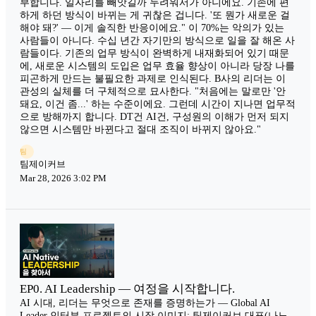
부합니다. 일자리를 빼앗길까 두려워서가 아니에요. 기존에 편
하게 하던 방식이 바뀌는 게 귀찮은 겁니다. '또 뭔가 새로운 걸
해야 돼?' — 이게 솔직한 반응이에요." 이 70%는 악의가 있는
사람들이 아니다. 수십 년간 자기만의 방식으로 일을 잘 해온 사
람들이다. 기존의 업무 방식이 완벽하게 내재화되어 있기 때문
에, 새로운 시스템의 도입은 업무 효율 향상이 아니라 당장 나를
피곤하게 만드는 불필요한 과제로 인식된다. B사의 리더는 이
관성의 실체를 더 구체적으로 묘사한다. "처음에는 말로만 '안
돼요, 이건 좀...' 하는 수준이에요. 그런데 시간이 지나면 업무적
으로 방해까지 합니다. DT건 AI건, 구성원의 이해가 먼저 되지
않으면 시스템만 바뀐다고 절대 조직이 바뀌지 않아요."
팀
팀제이커브
Mar 28, 2026 3:02 PM
EP0. AI Leadership — 여정을 시작합니다.
AI 시대, 리더는 무엇으로 존재를 증명하는가 — Global AI
Leader 인터뷰 프로젝트의 시작 이미지: 팀제이커브 대표(나노