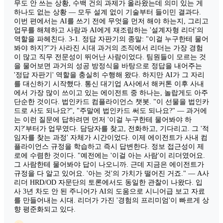
무도 안 쓰는 상황, 수백 건의 과제가 올라왔는데 의미 있는 게
하나도 없는 상황 — 모두 설계 없이 기술부터 들이민 결과다.
이번 편에서는 AI를 쓰기 전에 무엇을 먼저 해야 하는지, 그리고
업무를 해체하고 사람과 AI에게 재조립하는 '설계자형 리더'의
역할을 파헤친다. 3-1. 정답 자판기의 종말: "이걸 누구한테 물어
봐야 하지?"가 사라진 시대 과거의 조직에서 리더는 가장 경험
이 많고 직무 전문성이 뛰어난 사람이었다. 팀원들이 모르는 것
을 물어보면 과거의 성공 방정식을 바탕으로 정답을 내어주는
'정답 자판기' 역할을 충실히 수행해 왔다. 하지만 AI가 그 자리
를 대신하기 시작했다. 통신 대기업 A사에서 해커톤 이후 사내
에서 가장 많이 쓰이고 있는 에이전트 중 하나는, 놀랍게도 아주
단순한 것이다. 법인카드 컴플라이언스 챗봇. "이 선물을 법인카
드로 사도 되나요?", "주말에 법인카드 써도 되나요?" — 과거에
는 이런 질문에 답하려면 먼저 '이걸 누구한테 물어봐야 하
지?'부터가 업무였다. 담당자를 찾고, 전화하고, 기다리고. 그 '적
임자를 찾는 과정' 자체가 시간이었다. 이제 에이전트가 사내 컴
플라이언스 규정을 학습하고 즉시 답변한다. 정보 접근성이 제
로에 수렴한 것이다. "예전에는 '이걸 아는 사람'이 리더였어요.
그 사람한테 물어봐야 답이 나오니까. 근데 지금은 에이전트가
규정을 다 알고 있어요. '아는 것'의 가치가 떨어진 거죠." — A사
리더 HRD/OD 자문단의 토론에서도 동일한 관찰이 나왔다. 입
사 3년 차도 안 된 주니어가 AI의 도움으로 시니어급 보고 자료
를 만들어내는 시대. 리더가 가진 '경험의 프리미엄'이 빠르게 상
향 평준화되고 있다.