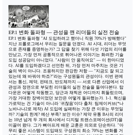
EP.1 변화 돌파형 — 관성을 깬 리더들의 실전 전술
EP.1 변화 돌파형 "AI 도입하려고 했더니 직원 70%가 방해했다"
지난 프롤로그에서 우리는 질문을 던졌다. AI 시대, 리더는 무엇
으로 존재를 증명하는가? 그 답을 찾기 위해 다섯 기업의 리더를
만났고, 가장 먼저 공통적으로 튀어나온 이야기는 화려한 기술
도입 성공담이 아니었다. "사람이 안 움직여요" — 이 한마디였
다. AI를 도입하겠다고 선언한 뒤, 가장 먼저 마주치는 것은 기
술의 벽이 아니다. 조용하지만 완강한 저항 — "지금도 잘 되고
있는데 왜 바꿔야 하죠?"라는 구성원들의 관성이다. 이번 편에
서는 통신, 제약, 핀테크, 반도체까지 — 서로 다른 산업에서 이
관성과 정면으로 부딪힌 리더들의 실전 전술을 들여다본다. 탑
다운은 어떻게 작동했고, 당근과 채찍은 어디까지 휘둘렀으며,
가장 거대한 장벽이었던 보안은 어떻게 돌파했는가. 1-1. 혁신을
가로막는 건 기술이 아니라 '귀찮음'이다 출처: 팀제이커브(*나
노바나나2로 제작) AI 도입에 실패하는 가장 큰 이유는 무엇일
까? 기술의 한계? 예산 부족? 보안 이슈? 제약 유통 B사의 리더
는 10년 넘게 두 개의 회사에서 디지털 트랜스포메이션(DT)을
이끌어 왔다. 그가 뼈아프게 배운 교훈은 의외로 단순하다. "아
무리 좋은 시스템이 도입돼도 구성원의 최소 70%는 변화를 거