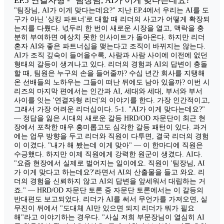
EP.5 연결자형 - "팀장님, AI가 이게 맞다는데요?"
"팀장님, AI가 이게 맞다는데요?" 지난 EP.4에서 우리는 AI를 도
구가 아닌 '싱킹 파트너'로 대할 때 리더의 사고가 어떻게 확장되
는지를 다뤘다. 넋두리 한 번이 새로운 시장을 열고, 맥락을 충
분히 부여하면 예상치 못한 인사이트가 돌아온다. 하지만 리더
혼자 AI와 좋은 파트너십을 맺는다고 조직이 바뀌지는 않는다.
AI가 조직 깊숙이 들어올수록, 사람과 사람 사이에 이전에 없던
형태의 갈등이 생겨나고 있다. 리더의 경험과 AI의 답변이 충돌
할 때, 팀원은 누구의 손을 들어줄까? 수십 년간 회사를 지탱해
온 선배들의 노하우는 그들이 떠난 뒤에도 남아 있을까? 이번 시
리즈의 마지막 편에서는 인간과 AI, 세대와 세대, 부서와 부서
사이를 잇는 '연결자형 리더'의 이야기를 한다. 가장 인간적이고,
그래서 가장 어려운 리더십이다. 5-1. "AI가 이게 맞다는데요?"
— 정답을 잃은 시대의 새로운 갈등 HRD/OD 자문단이 최근 현
장에서 포착한 매우 흥미롭고도 심각한 갈등 패턴이 있다. 과거
에는 업무 방향을 두고 리더와 직원이 다투면, 결국 리더의 경험
이 이겼다. "내가 해 봤는데 이게 맞아" — 이 한마디에 직원은
수긍했다. 하지만 이제 직원에게 강력한 원군이 생겼다. AI다.
"요즘 현장에서 실제로 벌어지는 일이에요. 직원이 '팀장님, AI
가 이게 맞다고 하는데요?'라면서 AI의 산출물을 들고 와요. 리
더의 경험을 신뢰하지 않고 AI의 답변을 앞세워서 대립하는 거
죠." — HRD/OD 자문단 토론 중 자문단 토론에서는 이 갈등의
반대편도 보고되었다. 리더가 AI를 써서 무언가를 가져오면, 실
무진이 뒤에서 "도대체 AI만 있으면 되지 리더가 뭐가 필요
해"라고 이야기하는 경우다. "사실 저희 부문장님이 열심히 AI