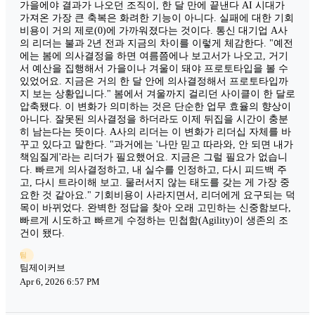
가을에야 결과가 나오던 조직이, 한 달 만에 끝낸다 AI 시대가
가져온 가장 큰 축복은 화려한 기능이 아니다. 실패에 대한 기회
비용이 거의 제로(0)에 가까워졌다는 것이다. 통신 대기업 A사
의 리더는 불과 2년 전과 지금의 차이를 이렇게 체감한다. "예전
에는 봄에 의사결정을 하면 여름쯤에나 보고서가 나오고, 거기
서 예산을 집행해서 가을이나 겨울이 돼야 프로토타입을 볼 수
있었어요. 지금은 거의 한 달 안에 의사결정해서 프로토타입까
지 보는 상황입니다." 봄에서 겨울까지 걸리던 사이클이 한 달로
압축됐다. 이 변화가 의미하는 것은 단순한 업무 효율의 향상이
아니다. 잘못된 의사결정을 하더라도 이제 뒤집을 시간이 충분
히 남는다는 뜻이다. A사의 리더는 이 변화가 리더십 자체를 바
꾸고 있다고 말한다. "과거에는 '나만 믿고 따라와, 안 되면 내가
책임질게'라는 리더가 필요했어요. 지금은 그럴 필요가 없습니
다. 빠르게 의사결정하고, 내 실수를 인정하고, 다시 피드백 주
고, 다시 트라이해 보고. 물러서지 않는 태도를 갖는 게 가장 중
요한 것 같아요." 기회비용이 사라지면서, 리더에게 요구되는 덕
목이 바뀌었다. 완벽한 정답을 찾아 오래 고민하는 신중함보다,
빠르게 시도하고 빠르게 수정하는 민첩함(Agility)이 생존의 조
건이 됐다.
팀
팀제이커브
Apr 6, 2026 6:57 PM