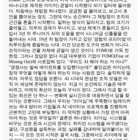
바나나2로 제작된 이미지) 균열이 시작됐다 AI가 일터에 들어왔
다. 처음에는 채팅창 하나였다. 궁금한 걸 물어보고, 보고서 초
안을 뽑아보는 정도. 그런데 어느 순간부터 그 채팅창이 조직의
근간을 흔들기 시작했다. 일하는 방식이 달라지고, 팀의 크기가
줄어들고, 직무의 경계가 무너지고, 보상 체계가 흔들리고 있다.
입사 3년 차 주니어가 AI의 도움을 받아 시니어급 산출물을 만
들어내는 시대. 10년 차 팀장이 가지고 있던 '경험의 프리미엄'이
하루아침에 증발하는 시대. 이건 단순한 도구의 변화가 아니다.
조직이라는 건물 자체에 균열이 생긴 것이다. FOMO로 가득 찬
현장, 그러나 정답은 없다 지금 대부분의 기업이 FOMO(Fear of
Missing Out)에 사로잡혀 있다. "우리도 AI 해야 하는 거 아냐?"
"경쟁사는 벌써 에이전트를 도입했다는데?" 불안감은 커지는데,
정작 무엇을 어떻게 해야 하는지 아는 사람은 없다. 솔직하게 말
하자. 아무도 정답을 모른다. AI 시대의 완성된 조직 모델은 아
직 이 세상에 존재하지 않는다. 지금 이 순간에도 기술은 매주
바뀌고, 어제의 최선이 오늘의 구식이 된다. 그래서 지금 할 수
있는 최선은 단 하나 — 변화에 실시간으로 대응하면서 답을 찾
아가는 것뿐이다. 그래서 우리는 "리더십"에 주목했다 팀제이커
브는 국내 탑티어 기업들과 AI 네이티브 프로젝트를 진행하며
근본적인 고민에 부딪혔다. 이 막막한 상황에서 가장 먼저 바뀌
어야 하는 것은 무엇일까? 결론은 하나였다. 리더십. 시스템을
바꾸는 것은 돈과 시간의 문제다. 하지만 시스템을 바꾸겠다는
결단, 구성원을 설득하는 과정, 실패를 감내하며 밀어붙이는 의
지 — 이 모든 것의 시작은 결국 사람, 그중에서도 리더에게 달