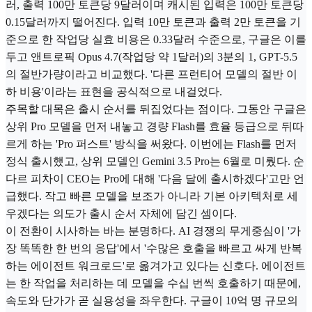
러, 출력 100만 토큰당 9달러이며 캐시된 입력은 100만 토큰당
0.15달러까지 떨어진다. 입력 10만 토큰과 출력 2만 토큰을 기
준으로 한 작업당 실효 비용은 0.33달러 수준으로, 구글은 이를
두고 앤트로픽 Opus 4.7(작업당 약 1달러)의 3분의 1, GPT-5.5
의 절반가량이라고 비교했다. '다른 프런티어 모델의 절반 이
하 비용'이라는 표현을 공식적으로 내걸었다.
주목할 대목은 출시 순서를 뒤집었다는 점이다. 그동안 구글은
상위 Pro 모델을 먼저 내놓고 경량 Flash를 효율 등급으로 뒤따
르게 하는 'Pro 퍼스트' 방식을 써왔다. 이번에는 Flash를 먼저
정식 출시했고, 상위 모델인 Gemini 3.5 Pro는 6월로 미뤘다. 순
다르 피차이 CEO는 Pro에 대해 '다음 달에 출시하겠다'고만 언
급했다. 작고 빠른 모델을 보조가 아니라 기본 아키텍처로 세
우겠다는 의도가 출시 순서 자체에 담긴 셈이다.
이 전환이 시사하는 바는 분명하다. AI 경쟁의 무게중심이 '가
장 똑똑한 한 번의 응답'에서 '수많은 호출을 빠르고 싸게 반복
하는 에이전트 워크로드'로 옮겨가고 있다는 신호다. 에이전트
는 한 작업을 처리하는 데 모델을 수십 번씩 호출하기 때문에,
속도와 단가가 곧 실용성을 좌우한다. 구글이 10억 명 규모의