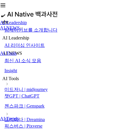
AI Leadership
होम
AI NEWS
팀제이커브를 소개합니다
AI Leadership
AI 리더십 인사이트
AI Tools
AI NEWS
최신 AI 소식 모음
Insight
AI Tools
미드저니 | midjourney
챗GPT | ChatGPT
젠스파크 | Genspark
AI Trends
드리미나 | Dreamina
픽스버스 | Pixverse