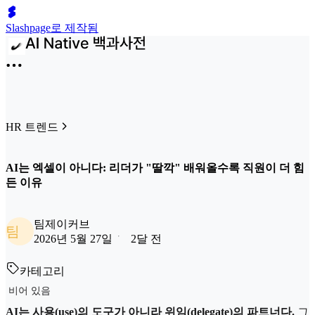
Slashpage로 제작됨
HR 트렌드
AI는 엑셀이 아니다: 리더가 "딸깍" 배워올수록 직원이 더 힘
든 이유
팀제이커브
팀
2026년 5월 27일
2달 전
카테고리
비어 있음
AI는 사용(use)의 도구가 아니라 위임(delegate)의 파트너다.
그