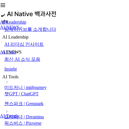
AI Leadership
होम
AI NEWS
팀제이커브를 소개합니다
AI Leadership
AI 리더십 인사이트
AI Tools
AI NEWS
최신 AI 소식 모음
Insight
AI Tools
미드저니 | midjourney
챗GPT | ChatGPT
젠스파크 | Genspark
AI Trends
드리미나 | Dreamina
픽스버스 | Pixverse