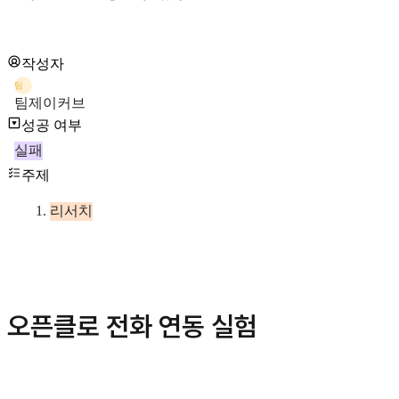
작성자
팀
팀제이커브
성공 여부
실패
주제
리서치
오픈클로 전화 연동 실험