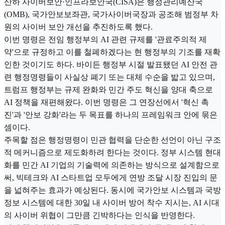
산하 사이버보안·인프라보안국(CISA)은 행정관리예산국
(OMB), 국가안보보좌관, 국가사이버국장과 공조해 범정부 차
원의 사이버 보안 개선을 추진하도록 했다.
이번 명령은 전임 행정부의 AI 관련 규제를 '관료주의적 제
약'으로 규정하고 이를 철폐하겠다는 현 행정부의 기조를 재확
인한 것이기도 하다. 바이든 행정부 시절 발표됐던 AI 안전 관
련 행정명령들이 사실상 폐기 또는 대체 수순을 밟고 있으며,
트럼프 행정부는 규제 완화와 민간 주도 혁신을 양대 축으로
AI 정책을 재편해왔다. 이번 명령은 그 연장선에서 '혁신 촉
진'과 '안보 강화'라는 두 목표를 하나의 프레임워크 안에 묶은
셈이다.
주목할 점은 행정명령이 민관 협력을 단순한 선언이 아닌 구조
적 메커니즘으로 제도화하려 한다는 것이다. 정부 시스템 현대
화를 민간 AI 기업의 기술력에 의존하는 방식으로 설계함으로
써, 빅테크와 AI 스타트업 모두에게 연방 조달 시장 진입의 문
을 넓혀주는 효과가 예상된다. 동시에 국가안보 시스템과 국방
정보 시스템에 대한 30일 내 사이버 방어 착수 지시는, AI 시대
의 사이버 위협이 그만큼 긴박하다는 인식을 반영한다.