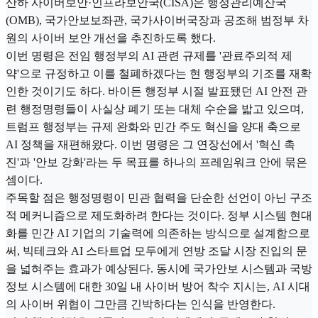
산하 사이버보안·인프라보안국(CISA)은 행정관리예산국
(OMB), 국가안보보좌관, 국가사이버국장과 공조해 범정부 차
원의 사이버 보안 개선을 추진하도록 했다.
이번 명령은 전임 행정부의 AI 관련 규제를 '관료주의적 제
약'으로 규정하고 이를 철폐하겠다는 현 행정부의 기조를 재확
인한 것이기도 하다. 바이든 행정부 시절 발표됐던 AI 안전 관
련 행정명령들이 사실상 폐기 또는 대체 수순을 밟고 있으며,
트럼프 행정부는 규제 완화와 민간 주도 혁신을 양대 축으로
AI 정책을 재편해왔다. 이번 명령은 그 연장선에서 '혁신 촉
진'과 '안보 강화'라는 두 목표를 하나의 프레임워크 안에 묶은
셈이다.
주목할 점은 행정명령이 민관 협력을 단순한 선언이 아닌 구조
적 메커니즘으로 제도화하려 한다는 것이다. 정부 시스템 현대
화를 민간 AI 기업의 기술력에 의존하는 방식으로 설계함으로
써, 빅테크와 AI 스타트업 모두에게 연방 조달 시장 진입의 문
을 넓혀주는 효과가 예상된다. 동시에 국가안보 시스템과 국방
정보 시스템에 대한 30일 내 사이버 방어 착수 지시는, AI 시대
의 사이버 위협이 그만큼 긴박하다는 인식을 반영한다.