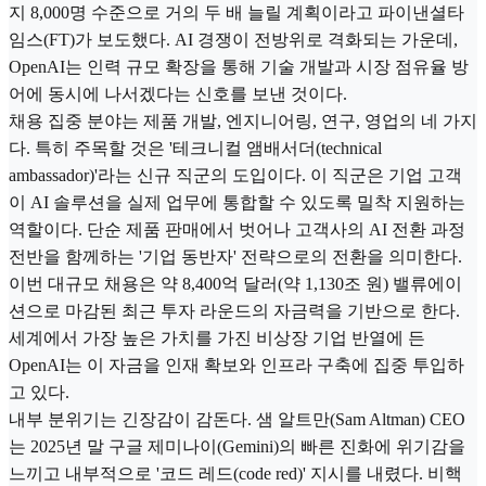
지 8,000명 수준으로 거의 두 배 늘릴 계획이라고 파이낸셜타
임스(FT)가 보도했다. AI 경쟁이 전방위로 격화되는 가운데,
OpenAI는 인력 규모 확장을 통해 기술 개발과 시장 점유율 방
어에 동시에 나서겠다는 신호를 보낸 것이다.
채용 집중 분야는 제품 개발, 엔지니어링, 연구, 영업의 네 가지
다. 특히 주목할 것은 '테크니컬 앰배서더(technical
ambassador)'라는 신규 직군의 도입이다. 이 직군은 기업 고객
이 AI 솔루션을 실제 업무에 통합할 수 있도록 밀착 지원하는
역할이다. 단순 제품 판매에서 벗어나 고객사의 AI 전환 과정
전반을 함께하는 '기업 동반자' 전략으로의 전환을 의미한다.
이번 대규모 채용은 약 8,400억 달러(약 1,130조 원) 밸류에이
션으로 마감된 최근 투자 라운드의 자금력을 기반으로 한다.
세계에서 가장 높은 가치를 가진 비상장 기업 반열에 든
OpenAI는 이 자금을 인재 확보와 인프라 구축에 집중 투입하
고 있다.
내부 분위기는 긴장감이 감돈다. 샘 알트만(Sam Altman) CEO
는 2025년 말 구글 제미나이(Gemini)의 빠른 진화에 위기감을
느끼고 내부적으로 '코드 레드(code red)' 지시를 내렸다. 비핵